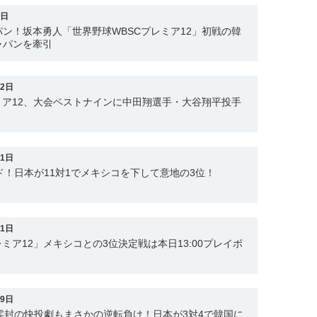
2日
ン！坂本勇人「世界野球WBSCプレミア12」初戦の韓
ャパンを牽引
22日
ミア12、大会ベストナインに中田翔選手・大谷翔平投手
21日
ド！日本が11対1でメキシコを下して意地の3位！
21日
ミア12」メキシコとの3位決定戦は本日13:00プレイボ
19日
零封の快投劇もまさかの逆転負け！日本が3対4で韓国に