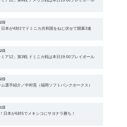
ミア12」第4戦 アメリカ戦は本日19:00プレイボール
12日
日本が4対2でドミニカ共和国をねじ伏せて開幕3連
12日
ミア12」第3戦 ドミニカ戦は本日19:00プレイボール
12日
ーム選手紹介／中村晃（福岡ソフトバンクホークス）
11日
！日本が6対5でメキシコにサヨナラ勝ち！