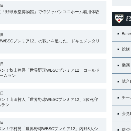
7日
に「野球殿堂博物館」で侍ジャパンユニホーム着用体験
記
Base
2日
WBSCプレミア12」の戦いを追った、ドキュメンタリ
総括
9日
動画
ン！秋山翔吾「世界野球WBSCプレミア12」コールド
ームラン
試合
8日
チー
ン！山田哲人「世界野球WBSCプレミア12」3位死守
ムラン
会見
7日
ン！中村晃「世界野球WBSCプレミア12」内野5人シ
侍ジ