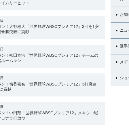
タイムリーヒット
お知
6日
ン！大野雄大「世界野球WBSCプレミア12」3回を1安
ニュ
選全勝突破に貢献
選手
5日
ン！松田宣浩「世界野球WBSCプレミア12」チームの
塁ホームラン
メデ
ショ
4日
ン！筒香嘉智「世界野球WBSCプレミア12」3打席連
に貢献
3日
ン！中田翔「世界野球WBSCプレミア12」メキシコ戦
 サヨナラ打放つ