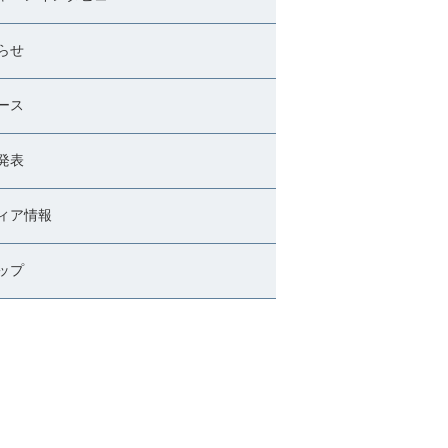
らせ
ース
発表
ィア情報
ップ