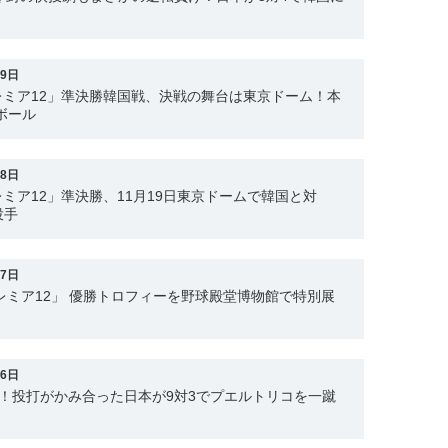
19日
レミア12」準決勝韓国戦、決戦の舞台は東京ドーム！本
ボール
18日
レミア12」準決勝、11月19日東京ドームで韓国と対
投手
17日
プレミア12」 優勝トロフィーを野球殿堂博物館で特別展
16日
！投打がかみ合った日本が9対3でプエルトリコを一蹴