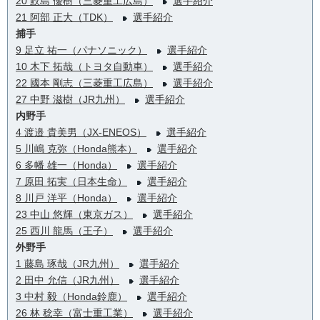
20 鮫島 優樹（三菱重工広島）
選手紹介
21 阿部 正大（TDK）
選手紹介
捕手
9 足立 祐一（パナソニック）
選手紹介
10 木下 拓哉（トヨタ自動車）
選手紹介
22 國本 剛志（三菱重工広島）
選手紹介
27 中野 滋樹（JR九州）
選手紹介
内野手
4 渡邉 貴美男（JX-ENEOS）
選手紹介
5 川嶋 克弥（Honda熊本）
選手紹介
6 多幡 雄一（Honda）
選手紹介
7 原田 拓実（日本生命）
選手紹介
8 川戸 洋平（Honda）
選手紹介
23 中山 悠輝（東京ガス）
選手紹介
25 西川 龍馬（王子）
選手紹介
外野手
1 藤島 琢哉（JR九州）
選手紹介
2 田中 允信（JR九州）
選手紹介
3 中村 毅（Honda鈴鹿）
選手紹介
26 林 稔幸（富士重工業）
選手紹介