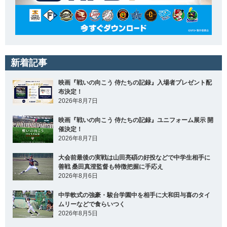
新着記事
映画『戦いの向こう 侍たちの記録』入場者プレゼント配
布決定！
2026年8月7日
映画『戦いの向こう 侍たちの記録』ユニフォーム展示 開
催決定！
2026年8月7日
大会前最後の実戦は山田亮碩の好投などで中学生相手に
善戦 桑田真澄監督も特徴把握に手応え
2026年8月6日
中学軟式の強豪・駿台学園中を相手に大和田与喜のタイ
ムリーなどで食らいつく
2026年8月5日