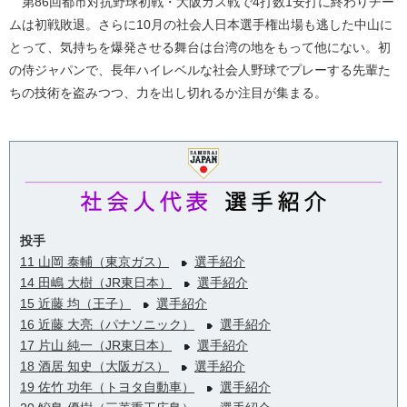
第86回都市対抗野球初戦・大阪ガス戦で4打数1安打に終わりチー
ムは初戦敗退。さらに10月の社会人日本選手権出場も逃した中山に
とって、気持ちを爆発させる舞台は台湾の地をもって他にない。初
の侍ジャパンで、長年ハイレベルな社会人野球でプレーする先輩た
ちの技術を盗みつつ、力を出し切れるか注目が集まる。
投手
11 山岡 泰輔（東京ガス）
選手紹介
14 田嶋 大樹（JR東日本）
選手紹介
15 近藤 均（王子）
選手紹介
16 近藤 大亮（パナソニック）
選手紹介
17 片山 純一（JR東日本）
選手紹介
18 酒居 知史（大阪ガス）
選手紹介
19 佐竹 功年（トヨタ自動車）
選手紹介