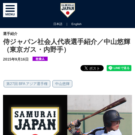
日本語
｜
English
選手紹介
侍ジャパン社会人代表選手紹介／中山悠輝
（東京ガス・内野手）
2015年9月16日
第27回 BFA アジア選手権
中山悠輝