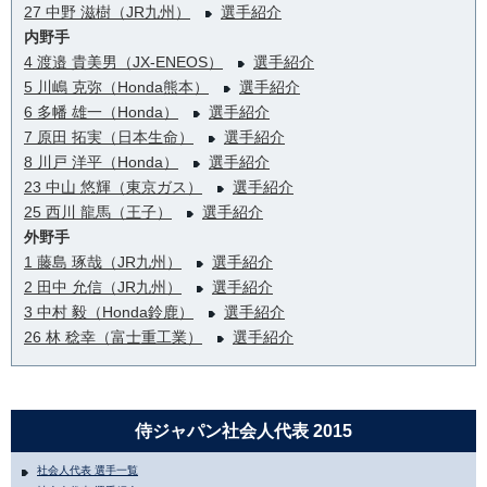
27 中野 滋樹（JR九州）
選手紹介
内野手
4 渡邉 貴美男（JX-ENEOS）
選手紹介
5 川嶋 克弥（Honda熊本）
選手紹介
6 多幡 雄一（Honda）
選手紹介
7 原田 拓実（日本生命）
選手紹介
8 川戸 洋平（Honda）
選手紹介
23 中山 悠輝（東京ガス）
選手紹介
25 西川 龍馬（王子）
選手紹介
外野手
1 藤島 琢哉（JR九州）
選手紹介
2 田中 允信（JR九州）
選手紹介
3 中村 毅（Honda鈴鹿）
選手紹介
26 林 稔幸（富士重工業）
選手紹介
侍ジャパン社会人代表 2015
社会人代表 選手一覧