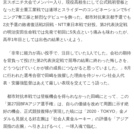
京スポニチ大会でメンバー入り。現役高校生にして公式戦初登板と
なった富士重工業戦では速球とスライダーのコンビネーションで5イ
ニング7奪三振と鮮烈なデビューを飾った。都市対抗東京都予選でも
2次予選の敗者復活戦2回戦・NTT東日本戦で好投。第2代表決定戦
の明治安田生命戦では先発で初回に5失点という痛みも味わったが、
高卒1年目としては出色の結果といえよう。
「非常に能力が高い投手で、注目していた1人でした。会社の期待
を背負って投げた第2代表決定戦で屈辱の結果に終わった悔しさを、
どうつなげていくかが彼の成長につながると思っていました。」8月
に行われた選考合宿で田嶋を抜擢した理由を侍ジャパン社会人代
表・安藤強監督はあえて厳しい表現を交えてこう語った。
都市対抗本戦では登板機会を得られなかった田嶋にとって、この
「第27回BFAアジア選手権」は、自らの価値を改めて周囲に示す絶
好の機会。正式競技復帰が実現した暁には「2020・TOKYO」金メ
ダルも見据える好左腕は「社会人黄金ルーキー」の評価を「アジア
屈指の左腕」へ引き上げるべく、一球入魂で臨む。