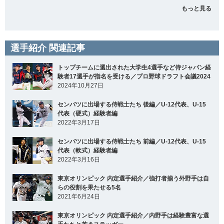
もっと見る
選手紹介 関連記事
トップチームに選出された大学生4選手など侍ジャパン経
験者17選手が指名を受ける／プロ野球ドラフト会議2024
2024年10月27日
センバツに出場する侍戦士たち 後編／U-12代表、U-15
代表（硬式）経験者編
2022年3月17日
センバツに出場する侍戦士たち 前編／U-12代表、U-15
代表（軟式）経験者編
2022年3月16日
東京オリンピック 内定選手紹介／強打者揃う外野手は自
らの役割を果たせる5名
2021年6月24日
東京オリンピック 内定選手紹介／内野手は経験豊富な選