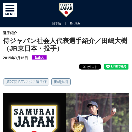
日本語
｜
English
選手紹介
侍ジャパン社会人代表選手紹介／田嶋大樹
（JR東日本・投手）
2015年9月16日
第27回 BFA アジア選手権
田嶋大樹