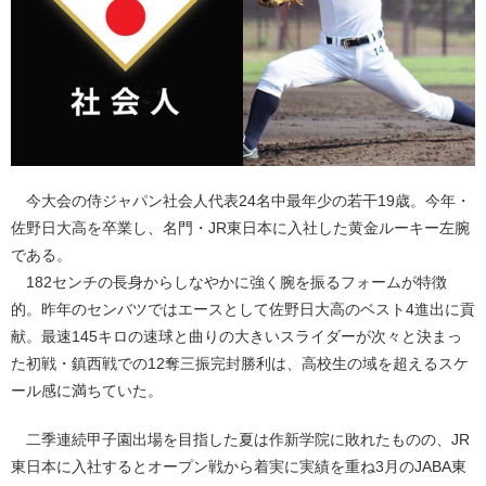
今大会の侍ジャパン社会人代表24名中最年少の若干19歳。今年・
佐野日大高を卒業し、名門・JR東日本に入社した黄金ルーキー左腕
である。
182センチの長身からしなやかに強く腕を振るフォームが特徴
的。昨年のセンバツではエースとして佐野日大高のベスト4進出に貢
献。最速145キロの速球と曲りの大きいスライダーが次々と決まっ
た初戦・鎮西戦での12奪三振完封勝利は、高校生の域を超えるスケ
ール感に満ちていた。
二季連続甲子園出場を目指した夏は作新学院に敗れたものの、JR
東日本に入社するとオープン戦から着実に実績を重ね3月のJABA東