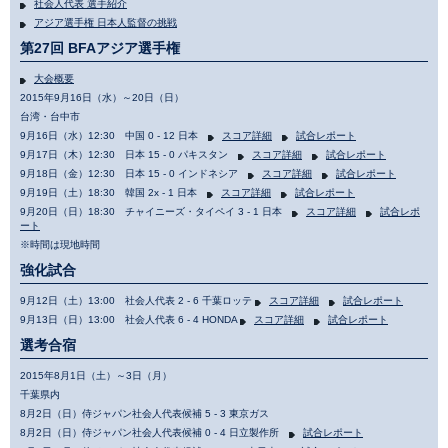
社会人代表 選手紹介
アジア選手権 日本人監督の挑戦
第27回 BFAアジア選手権
大会概要
2015年9月16日（水）～20日（日）
台湾・台中市
9月16日（水）12:30 中国 0 - 12 日本
スコア詳細
試合レポート
9月17日（木）12:30 日本 15 - 0 パキスタン
スコア詳細
試合レポート
9月18日（金）12:30 日本 15 - 0 インドネシア
スコア詳細
試合レポート
9月19日（土）18:30 韓国 2x - 1 日本
スコア詳細
試合レポート
9月20日（日）18:30 チャイニーズ・タイペイ 3 - 1 日本
スコア詳細
試合レポ
ート
※時間は現地時間
強化試合
9月12日（土）13:00 社会人代表 2 - 6 千葉ロッテ
スコア詳細
試合レポート
9月13日（日）13:00 社会人代表 6 - 4 HONDA
スコア詳細
試合レポート
選考合宿
2015年8月1日（土）～3日（月）
千葉県内
8月2日（日）侍ジャパン社会人代表候補 5 - 3 東京ガス
8月2日（日）侍ジャパン社会人代表候補 0 - 4 日立製作所
試合レポート