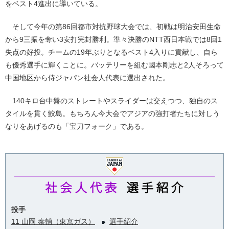
をベスト4進出に導いている。
そして今年の第86回都市対抗野球大会では、初戦は明治安田生命
から9三振を奪い3安打完封勝利。準々決勝のNTT西日本戦では8回1
失点の好投。チームの19年ぶりとなるベスト4入りに貢献し、自ら
も優秀選手に輝くことに。バッテリーを組む國本剛志と2人そろって
中国地区から侍ジャパン社会人代表に選出された。
140キロ台中盤のストレートやスライダーは交えつつ、独自のス
タイルを貫く鮫島。もちろん今大会でアジアの強打者たちに対しう
なりをあげるのも「宝刀フォーク」である。
投手
11 山岡 泰輔（東京ガス）
選手紹介