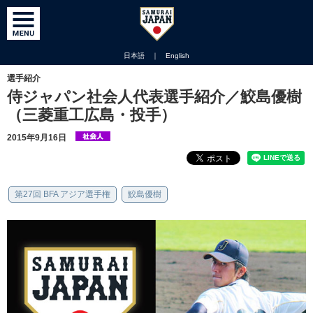
日本語
｜
English
選手紹介
侍ジャパン社会人代表選手紹介／鮫島優樹
（三菱重工広島・投手）
2015年9月16日
第27回 BFA アジア選手権
鮫島優樹