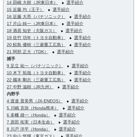
14 田嶋 大樹（JR東日本）
選手紹介
15 近藤 均（王子）
選手紹介
16 近藤 大亮（パナソニック）
選手紹介
17 片山 純一（JR東日本）
選手紹介
18 酒居 知史（大阪ガス）
選手紹介
19 佐竹 功年（トヨタ自動車）
選手紹介
20 鮫島 優樹（三菱重工広島）
選手紹介
21 阿部 正大（TDK）
選手紹介
捕手
9 足立 祐一（パナソニック）
選手紹介
10 木下 拓哉（トヨタ自動車）
選手紹介
22 國本 剛志（三菱重工広島）
選手紹介
27 中野 滋樹（JR九州）
選手紹介
内野手
4 渡邉 貴美男（JX-ENEOS）
選手紹介
5 川嶋 克弥（Honda熊本）
選手紹介
6 多幡 雄一（Honda）
選手紹介
7 原田 拓実（日本生命）
選手紹介
8 川戸 洋平（Honda）
選手紹介
23 中山 悠輝（東京ガス）
選手紹介