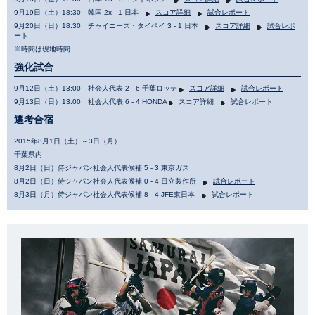
9月19日（土）18:30 韓国 2x - 1 日本
スコア詳細
試合レポート
9月20日（日）18:30 チャイニーズ・タイペイ 3 - 1 日本
スコア詳細
試合レポ
ート
※時間は現地時間
強化試合
9月12日（土）13:00 社会人代表 2 - 6 千葉ロッテ
スコア詳細
試合レポート
9月13日（日）13:00 社会人代表 6 - 4 HONDA
スコア詳細
試合レポート
選考合宿
2015年8月1日（土）～3日（月）
千葉県内
8月2日（日）侍ジャパン社会人代表候補 5 - 3 東京ガス
8月2日（日）侍ジャパン社会人代表候補 0 - 4 日立製作所
試合レポート
8月3日（月）侍ジャパン社会人代表候補 8 - 4 JFE東日本
試合レポート