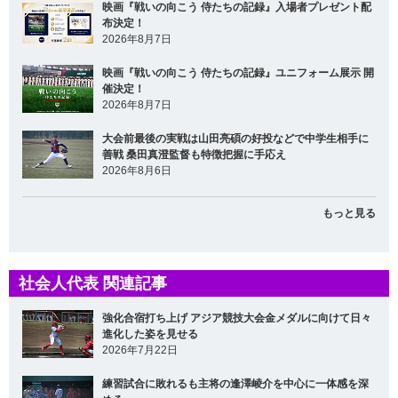
映画『戦いの向こう 侍たちの記録』入場者プレゼント配
布決定！
2026年8月7日
映画『戦いの向こう 侍たちの記録』ユニフォーム展示 開
催決定！
2026年8月7日
大会前最後の実戦は山田亮碩の好投などで中学生相手に
善戦 桑田真澄監督も特徴把握に手応え
2026年8月6日
もっと見る
社会人代表 関連記事
強化合宿打ち上げ アジア競技大会金メダルに向けて日々
進化した姿を見せる
2026年7月22日
練習試合に敗れるも主将の逢澤崚介を中心に一体感を深