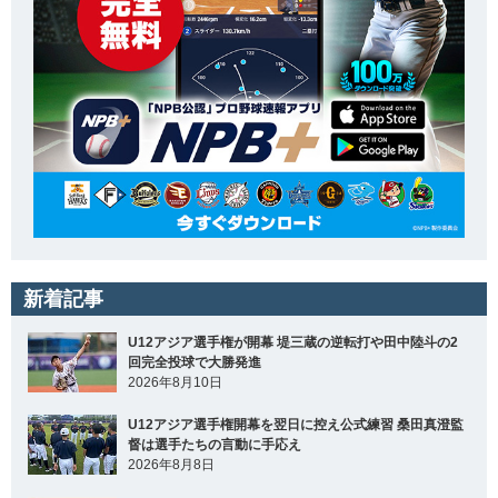
新着記事
U12アジア選手権が開幕 堤三蔵の逆転打や田中陸斗の2
回完全投球で大勝発進
2026年8月10日
U12アジア選手権開幕を翌日に控え公式練習 桑田真澄監
督は選手たちの言動に手応え
2026年8月8日