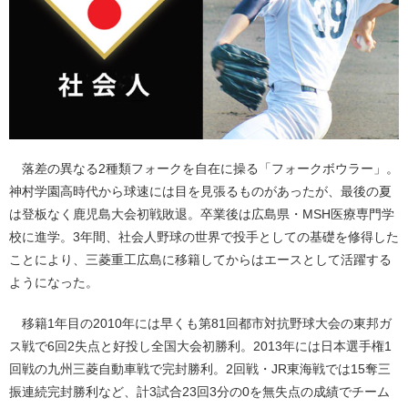
落差の異なる2種類フォークを自在に操る「フォークボウラー」。
神村学園高時代から球速には目を見張るものがあったが、最後の夏
は登板なく鹿児島大会初戦敗退。卒業後は広島県・MSH医療専門学
校に進学。3年間、社会人野球の世界で投手としての基礎を修得した
ことにより、三菱重工広島に移籍してからはエースとして活躍する
ようになった。
移籍1年目の2010年には早くも第81回都市対抗野球大会の東邦ガ
ス戦で6回2失点と好投し全国大会初勝利。2013年には日本選手権1
回戦の九州三菱自動車戦で完封勝利。2回戦・JR東海戦では15奪三
振連続完封勝利など、計3試合23回3分の0を無失点の成績でチーム