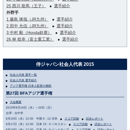
25 西川 龍馬（王子）
選手紹介
外野手
1 藤島 琢哉（JR九州）
選手紹介
2 田中 允信（JR九州）
選手紹介
3 中村 毅（Honda鈴鹿）
選手紹介
26 林 稔幸（富士重工業）
選手紹介
侍ジャパン社会人代表 2015
社会人代表 選手一覧
社会人代表 選手紹介
アジア選手権 日本人監督の挑戦
第27回 BFAアジア選手権
大会概要
2015年9月16日（水）～20日（日）
台湾・台中市
9月16日（水）12:30 中国 0 - 12 日本
スコア詳細
試合レポート
9月17日（木）12:30 日本 15 - 0 パキスタン
スコア詳細
試合レポート
9月18日（金）12:30 日本 15 - 0 インドネシア
スコア詳細
試合レポート