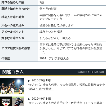
野球を始めた年齢
9歳
野球を始めたきっかけ
父と兄の影響
年齢に関係なく会社やチームの勝利の為に常に全
社会人野球の魅力
力でプレーする所
大会への意気込み
優勝を目指して頑張ります
アピールポイント
緩急をつけた投球
好きな野球マンガ
わたるがぴゅん、風光る
日本では通常の事が海外では出来なかったり制約
アジア競技大会の感想
が多かった。同じアジアでも打者の特徴が全然違
った
代表歴
2014 アジア競技大会
関連コラム
2015年9月19日
侍ジャパン社会人代表、今大会初黒星。韓国に逆転サヨナラ
弾浴び1対2で惜敗！
2015年9月14日
侍ジャパン社会人代表選手紹介／佐竹功年（トヨタ自動車・