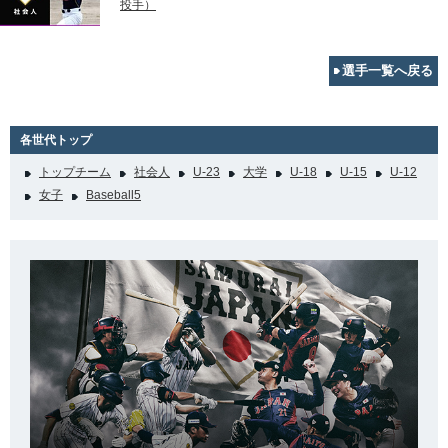
投手）
選手一覧へ戻る
各世代トップ
トップチーム
社会人
U-23
大学
U-18
U-15
U-12
女子
Baseball5