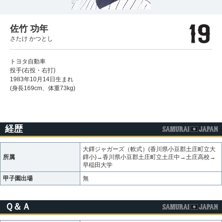
佐竹 功年
さたけ かつとし
トヨタ自動車
投手(右投・右打)
1983年10月14日生まれ
(身長169cm、体重73kg)
経歴
大鐸ジャガーズ（軟式）(香川県小豆郡土庄町立大
所属
鐸小)→香川県小豆郡土庄町立土庄中→土庄高校→
早稲田大学
甲子園出場
無
Ｑ＆Ａ