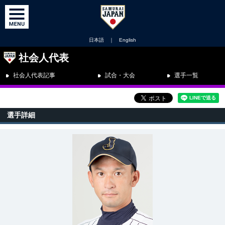
日本語
｜
English
社会人代表
社会人代表記事
試合・大会
選手一覧
選手詳細