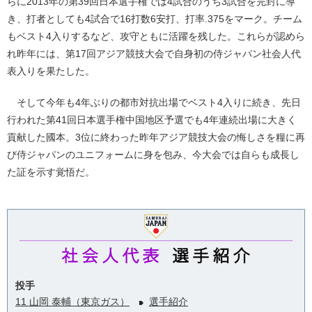
らに2013年の第39回日本選手権では4試合のうち3試合を完封に導
き、打者としても4試合で16打数6安打、打率.375をマーク。チーム
もベスト4入りするなど、攻守ともに活躍を残した。これらが認めら
れ昨年には、第17回アジア競技大会で自身初の侍ジャパン社会人代
表入りを果たした。
そして今年も4年ぶりの都市対抗出場でベスト4入りに続き、先日
行われた第41回日本選手権中国地区予選でも4年連続出場に大きく
貢献した國本。3位に終わった昨年アジア競技大会の悔しさを糧に再
び侍ジャパンのユニフォームに身を包み、今大会では自らも成長し
た証を示す覚悟だ。
投手
11 山岡 泰輔（東京ガス）
選手紹介