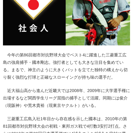
今年の第86回都市対抗野球大会でベスト4に躍進した三菱重工広
島の強肩捕手・國本剛志。強打者としても大きな注目を集めてい
る。まるで、神主のように大きくバットを立てた独特の構えから切
り裂く強烈な打球と正確なスローイングが持ち味の選手だ。
近大福山高から進んだ近畿大では2008年、2009年に大学選手権に
出場するなど関西学生リーグ屈指の捕手として活躍。同期には俊介
（現阪神）や荒木貴裕（現東京ヤクルト）がいる。
三菱重工広島入社1年目から存在感を示した國本は、2010年の第
81回都市対抗野球大会の初戦・東邦ガス戦で4打数3安打2打点。さ