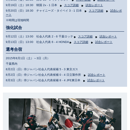
9月19日（土）18:30 韓国 2x - 1 日本
スコア詳細
試合レポート
9月20日（日）18:30 チャイニーズ・タイペイ 3 - 1 日本
スコア詳細
試合レポ
ート
※時間は現地時間
強化試合
9月12日（土）13:00 社会人代表 2 - 6 千葉ロッテ
スコア詳細
試合レポート
9月13日（日）13:00 社会人代表 6 - 4 HONDA
スコア詳細
試合レポート
選考合宿
2015年8月1日（土）～3日（月）
千葉県内
8月2日（日）侍ジャパン社会人代表候補 5 - 3 東京ガス
8月2日（日）侍ジャパン社会人代表候補 0 - 4 日立製作所
試合レポート
8月3日（月）侍ジャパン社会人代表候補 8 - 4 JFE東日本
試合レポート