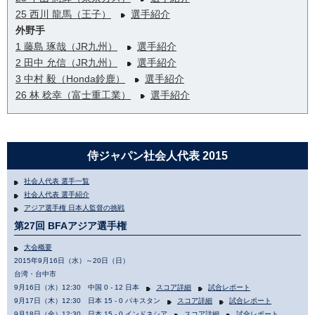
25 西川 龍馬（王子）
選手紹介
外野手
1 藤島 琢哉（JR九州）
選手紹介
2 田中 允信（JR九州）
選手紹介
3 中村 毅（Honda鈴鹿）
選手紹介
26 林 稔幸（富士重工業）
選手紹介
侍ジャパン社会人代表 2015
社会人代表 選手一覧
社会人代表 選手紹介
アジア選手権 日本人監督の挑戦
第27回 BFAアジア選手権
大会概要
2015年9月16日（水）～20日（日）
台湾・台中市
9月16日（水）12:30 中国 0 - 12 日本
スコア詳細
試合レポート
9月17日（木）12:30 日本 15 - 0 パキスタン
スコア詳細
試合レポート
9月18日（金）12:30 日本 15 - 0 インドネシア
スコア詳細
試合レポート