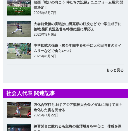
映画『戦いの向こう 侍たちの記録』ユニフォーム展示 開
催決定！
2026年8月7日
大会前最後の実戦は山田亮碩の好投などで中学生相手に
善戦 桑田真澄監督も特徴把握に手応え
2026年8月6日
中学軟式の強豪・駿台学園中を相手に大和田与喜のタイ
ムリーなどで食らいつく
2026年8月5日
もっと見る
社会人代表 関連記事
強化合宿打ち上げ アジア競技大会金メダルに向けて日々
進化した姿を見せる
2026年7月22日
練習試合に敗れるも主将の逢澤崚介を中心に一体感を深