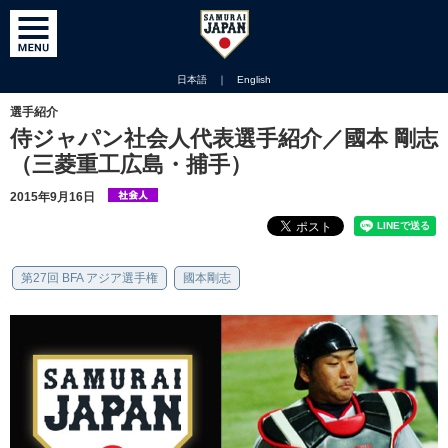
日本語
｜
English
選手紹介
侍ジャパン社会人代表選手紹介／國本 剛志
（三菱重工広島・捕手）
2015年9月16日
第27回 BFA アジア選手権
國本剛志