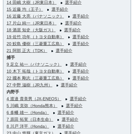
14 田嶋 大樹（JR東日本）
選手紹介
15 近藤 均（王子）
選手紹介
16 近藤 大亮（パナソニック）
選手紹介
17 片山 純一（JR東日本）
選手紹介
18 酒居 知史（大阪ガス）
選手紹介
19 佐竹 功年（トヨタ自動車）
選手紹介
20 鮫島 優樹（三菱重工広島）
選手紹介
21 阿部 正大（TDK）
選手紹介
捕手
9 足立 祐一（パナソニック）
選手紹介
10 木下 拓哉（トヨタ自動車）
選手紹介
22 國本 剛志（三菱重工広島）
選手紹介
27 中野 滋樹（JR九州）
選手紹介
内野手
4 渡邉 貴美男（JX-ENEOS）
選手紹介
5 川嶋 克弥（Honda熊本）
選手紹介
6 多幡 雄一（Honda）
選手紹介
7 原田 拓実（日本生命）
選手紹介
8 川戸 洋平（Honda）
選手紹介
23 中山 悠輝（東京ガス）
選手紹介