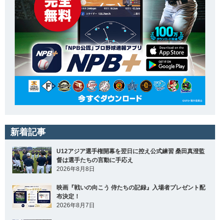
新着記事
U12アジア選手権開幕を翌日に控え公式練習 桑田真澄監
督は選手たちの言動に手応え
2026年8月8日
映画『戦いの向こう 侍たちの記録』入場者プレゼント配
布決定！
2026年8月7日