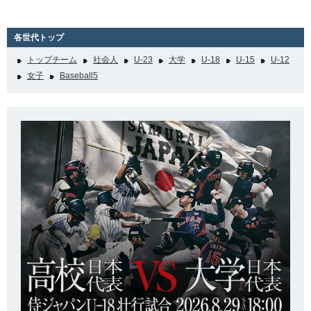
各世代トップ
トップチーム
社会人
U-23
大学
U-18
U-15
U-12
女子
Baseball5