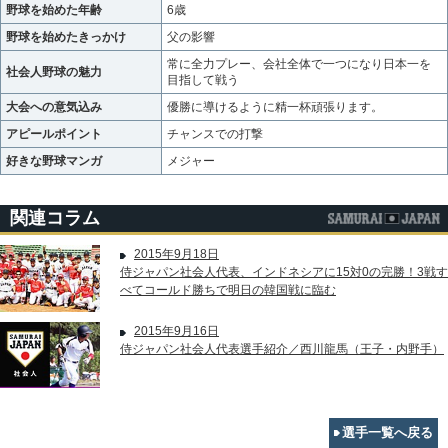
野球を始めた年齢
6歳
野球を始めたきっかけ
父の影響
常に全力プレー、会社全体で一つになり日本一を
社会人野球の魅力
目指して戦う
大会への意気込み
優勝に導けるように精一杯頑張ります。
アピールポイント
チャンスでの打撃
好きな野球マンガ
メジャー
関連コラム
2015年9月18日
侍ジャパン社会人代表、インドネシアに15対0の完勝！3戦す
べてコールド勝ちで明日の韓国戦に臨む
2015年9月16日
侍ジャパン社会人代表選手紹介／西川龍馬（王子・内野手）
選手一覧へ戻る