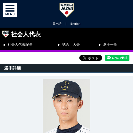
日本語
｜
English
社会人代表
社会人代表記事
試合・大会
選手一覧
選手詳細