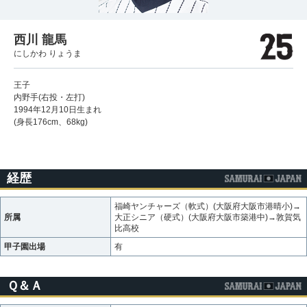
西川 龍馬
にしかわ りょうま
王子
内野手(右投・左打)
1994年12月10日生まれ
(身長176cm、68kg)
経歴
福崎ヤンチャーズ（軟式）(大阪府大阪市港晴小)→
所属
大正シニア（硬式）(大阪府大阪市築港中)→敦賀気
比高校
甲子園出場
有
Ｑ＆Ａ