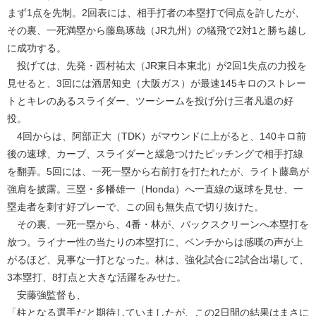
まず1点を先制。2回表には、相手打者の本塁打で同点を許したが、
その裏、一死満塁から藤島琢哉（JR九州）の犠飛で2対1と勝ち越し
に成功する。
投げては、先発・西村祐太（JR東日本東北）が2回1失点の力投を
見せると、3回には酒居知史（大阪ガス）が最速145キロのストレー
トとキレのあるスライダー、ツーシームを投げ分け三者凡退の好
投。
4回からは、阿部正大（TDK）がマウンドに上がると、140キロ前
後の速球、カーブ、スライダーと緩急つけたピッチングで相手打線
を翻弄。5回には、一死一塁から右前打を打たれたが、ライト藤島が
強肩を披露。三塁・多幡雄一（Honda）へ一直線の返球を見せ、一
塁走者を刺す好プレーで、この回も無失点で切り抜けた。
その裏、一死一塁から、4番・林が、バックスクリーンへ本塁打を
放つ。ライナー性の当たりの本塁打に、ベンチからは感嘆の声が上
がるほど、見事な一打となった。林は、強化試合に2試合出場して、
3本塁打、8打点と大きな活躍をみせた。
安藤強監督も、
「柱となる選手だと期待していましたが、この2日間の結果はまさに