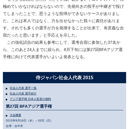
極めていかなければならないので、先発向きの投手が中継ぎで投げ
てしまったことで、思うような投球ができないケースがありまし
た。これは本人ではなく、力を出せなかった我々に責任がありま
す。それでも多くの選手が力を発揮することが出来て、有意義な合
宿だったと思います」と手応えを示した。
この強化試合の結果も参考にして、選考合宿に参加した37名か
ら、このあと24人までに絞られ、8月下旬には第27回BFAアジア選
手権に向けて代表選手がいよいよ発表となる。
侍ジャパン社会人代表 2015
社会人代表 選手一覧
社会人代表 選手紹介
アジア選手権 日本人監督の挑戦
第27回 BFAアジア選手権
大会概要
2015年9月16日（水）～20日（日）
台湾・台中市