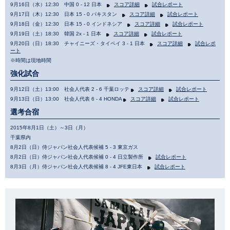
9月16日（水）12:30 中国 0 - 12 日本
スコア詳細
試合レポート
9月17日（木）12:30 日本 15 - 0 パキスタン
スコア詳細
試合レポート
9月18日（金）12:30 日本 15 - 0 インドネシア
スコア詳細
試合レポート
9月19日（土）18:30 韓国 2x - 1 日本
スコア詳細
試合レポート
9月20日（日）18:30 チャイニーズ・タイペイ 3 - 1 日本
スコア詳細
試合レポ
ート
※時間は現地時間
強化試合
9月12日（土）13:00 社会人代表 2 - 6 千葉ロッテ
スコア詳細
試合レポート
9月13日（日）13:00 社会人代表 6 - 4 HONDA
スコア詳細
試合レポート
選考合宿
2015年8月1日（土）～3日（月）
千葉県内
8月2日（日）侍ジャパン社会人代表候補 5 - 3 東京ガス
8月2日（日）侍ジャパン社会人代表候補 0 - 4 日立製作所
試合レポート
8月3日（月）侍ジャパン社会人代表候補 8 - 4 JFE東日本
試合レポート