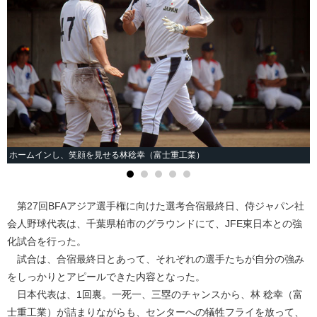
ホームインし、笑顔を見せる林稔幸（富士重工業）
第27回BFAアジア選手権に向けた選考合宿最終日、侍ジャパン社
会人野球代表は、千葉県柏市のグラウンドにて、JFE東日本との強
化試合を行った。
試合は、合宿最終日とあって、それぞれの選手たちが自分の強み
をしっかりとアピールできた内容となった。
日本代表は、1回裏。一死一、三塁のチャンスから、林 稔幸（富
士重工業）が詰まりながらも、センターへの犠牲フライを放って、