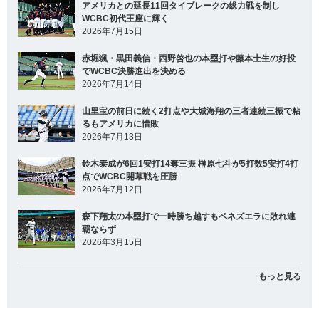
アメリカとの延長11回タイブレークの総力戦を制し
WCBC初代王座に輝く
2026年7月15日
赤堀颯・黒田義信・西野啓也の本塁打や藤本士生の好投
でWCBC決勝進出を決める
2026年7月14日
山里宝の前日に続く2打点や大城海翔の三者連続三振で粘
るもアメリカに惜敗
2026年7月13日
鈴木泰成が6回1安打14奪三振 榊原七斗が5打数5安打4打
点でWCBC開幕戦を圧勝
2026年7月12日
森下翔太の本塁打で一時勝ち越すもベネズエラに敗れ連
覇ならず
2026年3月15日
もっと見る