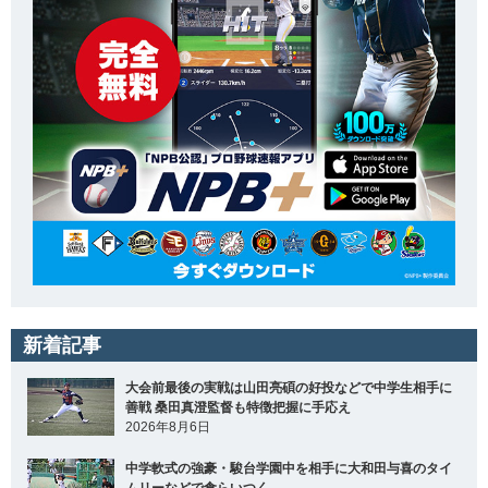
新着記事
大会前最後の実戦は山田亮碩の好投などで中学生相手に
善戦 桑田真澄監督も特徴把握に手応え
2026年8月6日
中学軟式の強豪・駿台学園中を相手に大和田与喜のタイ
ムリーなどで食らいつく