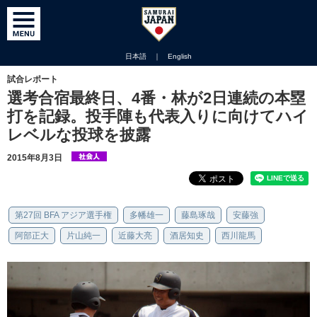
日本語
｜
English
試合レポート
選考合宿最終日、4番・林が2日連続の本塁
打を記録。投手陣も代表入りに向けてハイ
レベルな投球を披露
2015年8月3日
第27回 BFA アジア選手権
多幡雄一
藤島琢哉
安藤強
阿部正大
片山純一
近藤大亮
酒居知史
西川龍馬