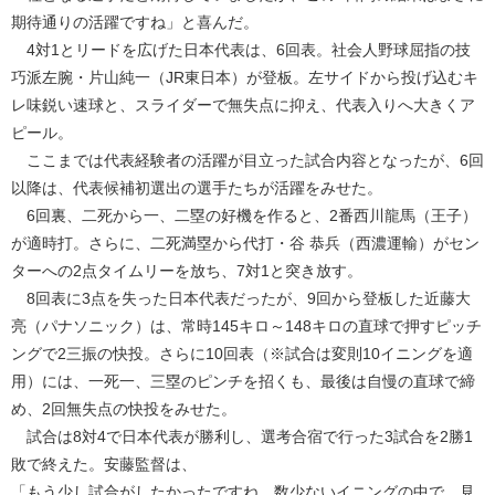
期待通りの活躍ですね」と喜んだ。
4対1とリードを広げた日本代表は、6回表。社会人野球屈指の技
巧派左腕・片山純一（JR東日本）が登板。左サイドから投げ込むキ
レ味鋭い速球と、スライダーで無失点に抑え、代表入りへ大きくア
ピール。
ここまでは代表経験者の活躍が目立った試合内容となったが、6回
以降は、代表候補初選出の選手たちが活躍をみせた。
6回裏、二死から一、二塁の好機を作ると、2番西川龍馬（王子）
が適時打。さらに、二死満塁から代打・谷 恭兵（西濃運輸）がセン
ターへの2点タイムリーを放ち、7対1と突き放す。
8回表に3点を失った日本代表だったが、9回から登板した近藤大
亮（パナソニック）は、常時145キロ～148キロの直球で押すピッチ
ングで2三振の快投。さらに10回表（※試合は変則10イニングを適
用）には、一死一、三塁のピンチを招くも、最後は自慢の直球で締
め、2回無失点の快投をみせた。
試合は8対4で日本代表が勝利し、選考合宿で行った3試合を2勝1
敗で終えた。安藤監督は、
「もう少し試合がしたかったですね。数少ないイニングの中で、見