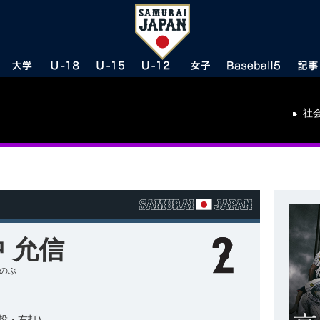
社
 允信
さのぶ
投・右打)