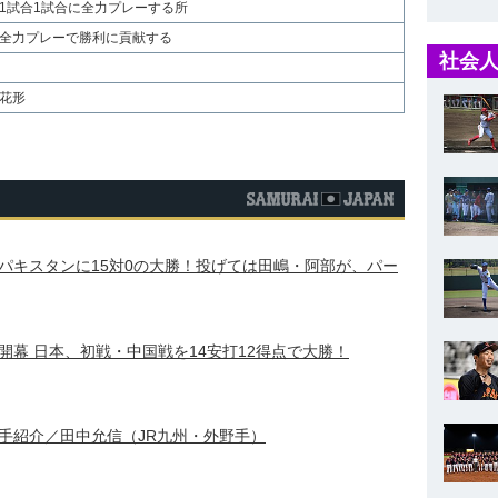
1試合1試合に全力プレーする所
全力プレーで勝利に貢献する
社会人
花形
パキスタンに15対0の大勝！投げては田嶋・阿部が、パー
権開幕 日本、初戦・中国戦を14安打12得点で大勝！
手紹介／田中允信（JR九州・外野手）