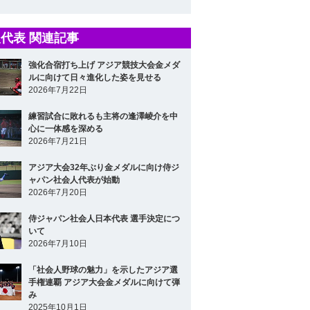
代表 関連記事
強化合宿打ち上げ アジア競技大会金メダ
ルに向けて日々進化した姿を見せる
2026年7月22日
練習試合に敗れるも主将の逢澤崚介を中
心に一体感を深める
2026年7月21日
アジア大会32年ぶり金メダルに向け侍ジ
ャパン社会人代表が始動
2026年7月20日
侍ジャパン社会人日本代表 選手決定につ
いて
2026年7月10日
「社会人野球の魅力」を示したアジア選
手権連覇 アジア大会金メダルに向けて弾
み
2025年10月1日