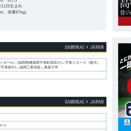
8月11日生まれ
cm、体重67kg)
トボール）(福岡県糟屋郡宇美町原田小)→宇美スターズ（硬式）
町宇美南中)→福岡工業高校→東亜大学
から