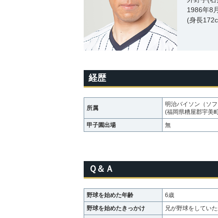
1986年
(身長172
経歴
明治バイソン（ソフ
所属
(福岡県糟屋郡宇美
甲子園出場
無
Ｑ＆Ａ
野球を始めた年齢
6歳
野球を始めたきっかけ
兄が野球をしていた