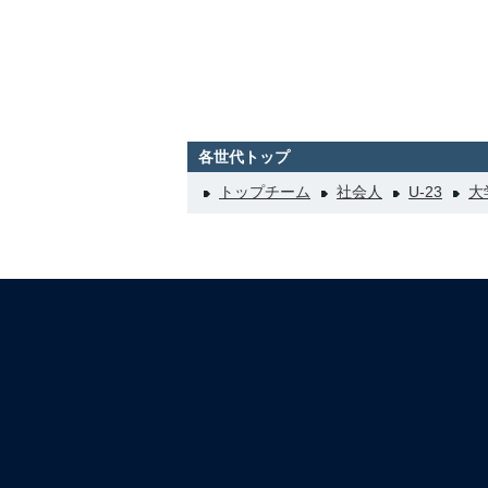
各世代トップ
トップチーム
社会人
U-23
大