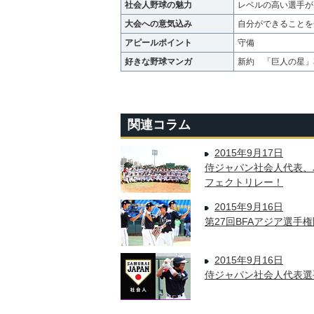
社会人野球の魅力
レベルの高い選手が
大会への意気込み
自分ができることを
アピールポイント
守備
好きな野球マンガ
新約 「巨人の星」
関連コラム
2015年9月17日
侍ジャパン社会人代表、
フェクトリレー！
2015年9月16日
第27回BFAアジア選手
2015年9月16日
侍ジャパン社会人代表選