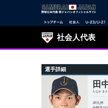
社会人代表
選手詳細
田中
たなか ま
JR九州
外野手(右