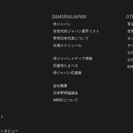
SAMURAIJAPAN
OT
侍ジャパン
育
ム
全世代侍ジャパン選手リスト
世
野球日本代表について
オ
出場スケジュール
サ
公式
侍ジャパンメディア情報
公
応援侍たまベヱ
I
侍ジャパン応援曲
会社概要
日本野球協議会
WBSCについて
ト
ート
ト
インタビュー