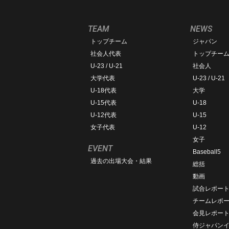
TEAM
NEWS
トップチーム
ジャパン
社会人代表
トップチー
U-23 / U-21
社会人
大学代表
U-23 / U-21
U-18代表
大学
U-15代表
U-18
U-12代表
U-15
女子代表
U-12
女子
EVENT
Baseball5
過去の出場大会・結果
総括
動画
試合レポー
チームレポ
会見レポー
侍ジャパン