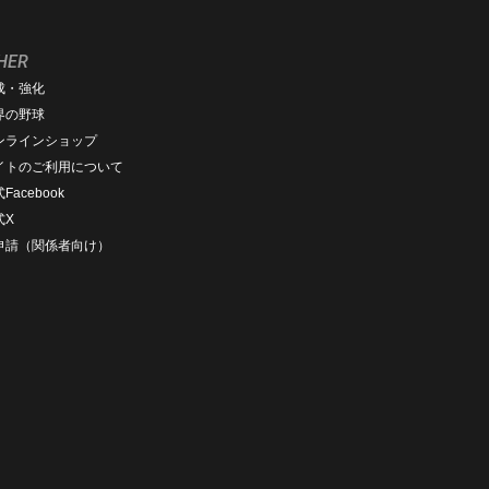
HER
成・強化
界の野球
ンラインショップ
イトのご利用について
Facebook
式X
D申請（関係者向け）