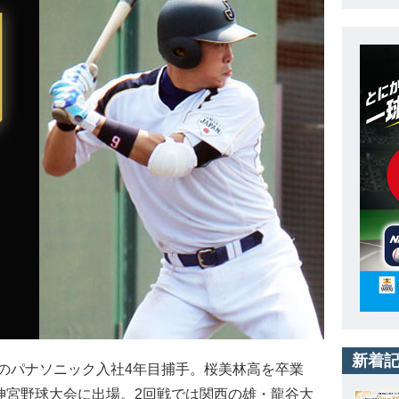
新着
のパナソニック入社4年目捕手。桜美林高を卒業
神宮野球大会に出場。2回戦では関西の雄・龍谷大