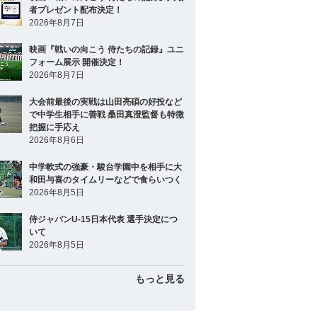
者プレゼント配布決定！
2026年8月7日
映画『戦いの向こう 侍たちの記録』ユニ
フォーム展示 開催決定！
2026年8月7日
大会前最後の実戦は山田亮碩の好投など
で中学生相手に善戦 桑田真澄監督も特徴
把握に手応え
2026年8月6日
中学軟式の強豪・駿台学園中を相手に大
和田与喜のタイムリーなどで食らいつく
2026年8月5日
侍ジャパンU-15日本代表 選手決定につ
いて
2026年8月5日
もっと見る