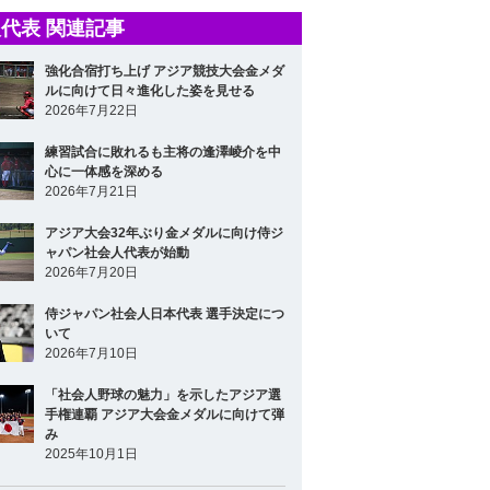
代表 関連記事
強化合宿打ち上げ アジア競技大会金メダ
ルに向けて日々進化した姿を見せる
2026年7月22日
練習試合に敗れるも主将の逢澤崚介を中
心に一体感を深める
2026年7月21日
アジア大会32年ぶり金メダルに向け侍ジ
ャパン社会人代表が始動
2026年7月20日
侍ジャパン社会人日本代表 選手決定につ
いて
2026年7月10日
「社会人野球の魅力」を示したアジア選
手権連覇 アジア大会金メダルに向けて弾
み
2025年10月1日