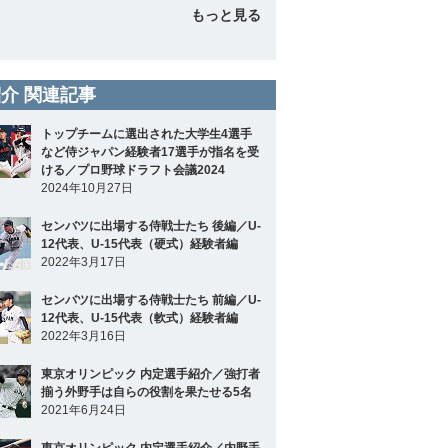
もっと見る
介 関連記事
トップチームに選出された大学生4選手
など侍ジャパン経験者17選手が指名を受
ける／プロ野球ドラフト会議2024
2024年10月27日
センバツに出場する侍戦士たち 後編／U-
12代表、U-15代表（硬式）経験者編
2022年3月17日
センバツに出場する侍戦士たち 前編／U-
12代表、U-15代表（軟式）経験者編
2022年3月16日
東京オリンピック 内定選手紹介／強打者
揃う外野手は自らの役割を果たせる5名
2021年6月24日