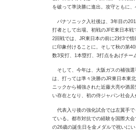
を破って準決勝に進出。攻守ともに、
パナソニック入社後は、3年目の201
打者として出場。初戦のJFE東日本戦
2回戦では、JR東日本の前に2対3で
に印象付けることに。そして秋の第40
数3安打、1本塁打、3打点をあげチー
そして、今年は、大阪ガスの補強選手
は、打っては準々決勝のJR東日本東
ニックから補強された近藤大亮や酒居
い存在となり、初の侍ジャパン社会人
代表入り後の強化試合では左翼手でも
ている。都市対抗での経験を国際大会
の26歳の誕生日を金メダルで祝いにい