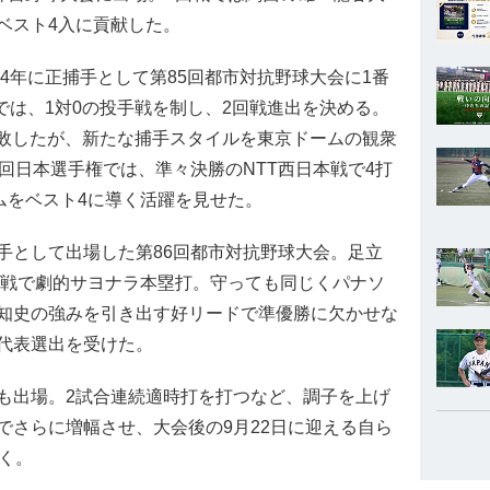
ベスト4入に貢献した。
4年に正捕手として第85回都市対抗野球大会に1番
では、1対0の投手戦を制し、2回戦進出を決める。
惜敗したが、新たな捕手スタイルを東京ドームの観衆
回日本選手権では、準々決勝のNTT西日本戦で4打
ムをベスト4に導く活躍を見せた。
として出場した第86回都市対抗野球大会。足立
北戦で劇的サヨナラ本塁打。守っても同じくパナソ
知史の強みを引き出す好リードで準優勝に欠かせな
代表選出を受けた。
出場。2試合連続適時打を打つなど、調子を上げ
でさらに増幅させ、大会後の9月22日に迎える自ら
く。