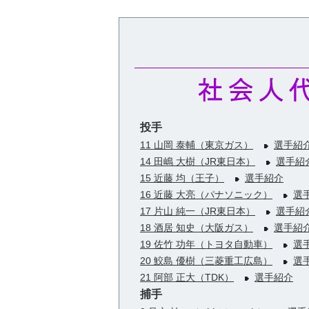
投手
11 山岡 泰輔（東京ガス）
選手紹
14 田嶋 大樹（JR東日本）
選手紹
15 近藤 均（王子）
選手紹介
16 近藤 大亮（パナソニック）
選
17 片山 純一（JR東日本）
選手紹
18 酒居 知史（大阪ガス）
選手紹
19 佐竹 功年（トヨタ自動車）
選
20 鮫島 優樹（三菱重工広島）
選
21 阿部 正大（TDK）
選手紹介
捕手