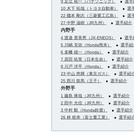
9 足立 祐一（パナソニック）
選手
10 木下 拓哉（トヨタ自動車）
選
22 國本 剛志（三菱重工広島）
選
27 中野 滋樹（JR九州）
選手紹介
内野手
4 渡邉 貴美男（JX-ENEOS）
選手
5 川嶋 克弥（Honda熊本）
選手紹
6 多幡 雄一（Honda）
選手紹介
7 原田 拓実（日本生命）
選手紹介
8 川戸 洋平（Honda）
選手紹介
23 中山 悠輝（東京ガス）
選手紹
25 西川 龍馬（王子）
選手紹介
外野手
1 藤島 琢哉（JR九州）
選手紹介
2 田中 允信（JR九州）
選手紹介
3 中村 毅（Honda鈴鹿）
選手紹介
26 林 稔幸（富士重工業）
選手紹