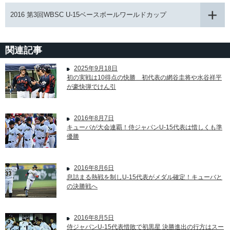
2016 第3回WBSC U-15ベースボールワールドカップ
関連記事
2025年9月18日
初の実戦は10得点の快勝 初代表の網谷圭将や水谷祥平
が豪快弾でけん引
2016年8月7日
キューバが大会連覇！侍ジャパンU-15代表は惜しくも準
優勝
2016年8月6日
息詰まる熱戦を制しU-15代表がメダル確定！キューバと
の決勝戦へ
2016年8月5日
侍ジャパンU-15代表惜敗で初黒星 決勝進出の行方はスー