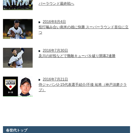
パーラウンド最終戦へ
2016年8月4日
投打噛み合い南米の雄に快勝 スーパーラウンド首位に立
つ
2016年7月30日
及川の好投などで難敵キューバを破り開幕2連勝
2016年7月21日
侍ジャパンU-15代表選手紹介/不後 祐将（神戸須磨クラ
ブ）
各世代トップ