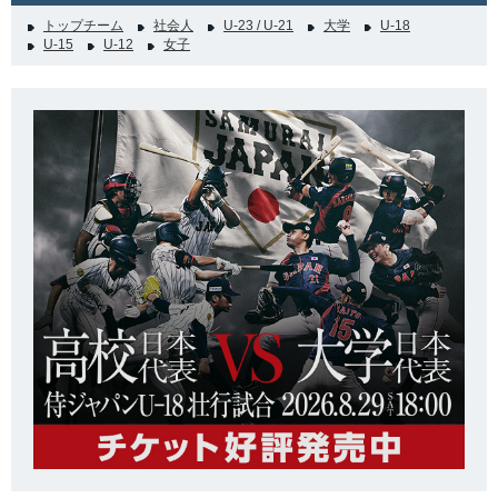
トップチーム
社会人
U-23 / U-21
大学
U-18
U-15
U-12
女子