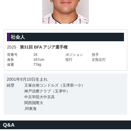
社会人
2025
第31回 BFA アジア選手権
背番号
16
ポジション
投手
身長
167cm
投打
左投左打
体重
77kg
2001年9月10日生まれ
経歴
王塚台南コンドルズ（玉津第一小）
神戸須磨クラブ（玉津中）
中京学院大中京高
関西国際大
JR東海
Q&A