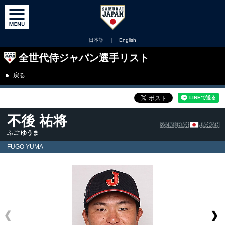
日本語
｜
English
全世代侍ジャパン選手リスト
戻る
不後 祐将
ふご ゆうま
FUGO YUMA