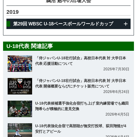
鵜沼 魁斗の出場大会
2019
第29回 WBSC U-18ベースボールワールドカップ
U-18代表 関連記事
「侍ジャパンU-18壮行試合」高校日本代表 対 大学日本
代表 応援活動について
2026年7月30日
「侍ジャパンU-18壮行試合」高校日本代表 対 大学日本
代表 開催概要ならびにチケット販売について
2026年6月24日
U-18代表候補選手強化合宿打ち上げ 室内練習場でも織田
翔希らが積極的に意見交換
2026年4月5日
U-18代表強化合宿で高部陸が無安打投球、荻田翔惺が4
安打とアピール