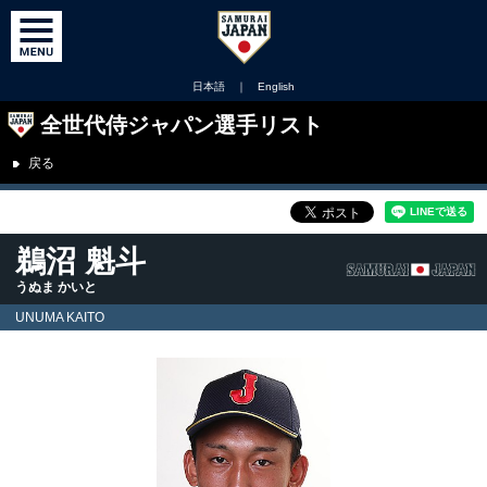
日本語
｜
English
全世代侍ジャパン選手リスト
戻る
鵜沼 魁斗
うぬま かいと
UNUMA KAITO