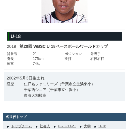
U-18
2019
第29回 WBSC U-18ベースボールワールドカップ
背番号
21
ポジション
外野手
身長
175cm
投打
右投右打
体重
74kg
2002年5月3日生まれ
経歴
仁戸名ファミリーズ（千葉市立生浜東小）
千葉西シニア（千葉市立生浜中）
東海大相模高
各世代トップ
トップチーム
社会人
U-23 / U-21
大学
U-18