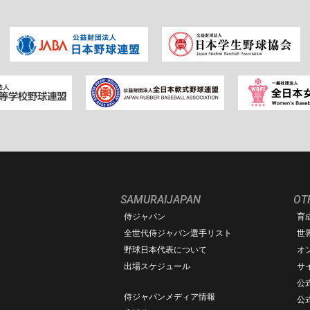
SAMURAIJAPAN
OT
侍ジャパン
育
ム
全世代侍ジャパン選手リスト
世
野球日本代表について
オ
出場スケジュール
サ
公式
侍ジャパンメディア情報
公