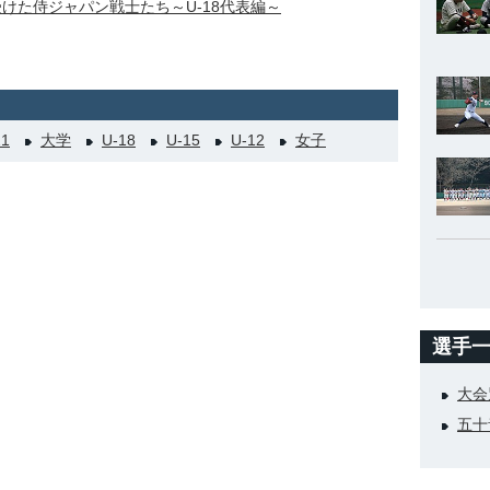
受けた侍ジャパン戦士たち～U-18代表編～
21
大学
U-18
U-15
U-12
女子
選手
大会
五十