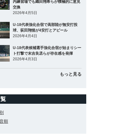
内練習場でも織田翔希らが積極的に意見
交換
2026年4月5日
U-18代表強化合宿で高部陸が無安打投
球、荻田翔惺が4安打とアピール
2026年4月4日
U-18代表候補選手強化合宿が始まりシー
ト打撃で末吉良丞らが存在感を発揮
2026年4月3日
もっと見る
一覧
別
音順