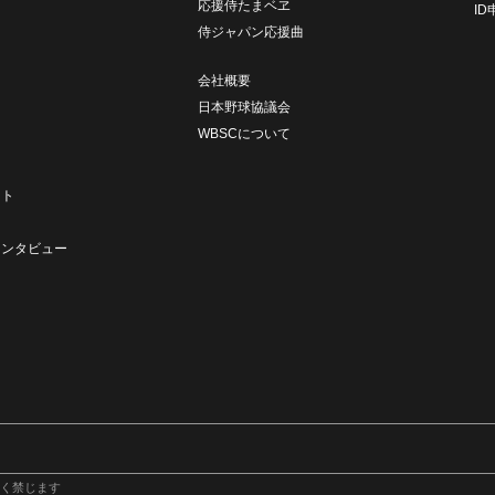
応援侍たまベヱ
I
侍ジャパン応援曲
会社概要
日本野球協議会
WBSCについて
ト
ート
ト
インタビュー
く禁じます