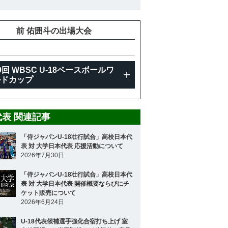
前 佑囲斗の出場大会
9回 WBSC U-18ベースボールワ
ルドカップ
8代表 関連記事
「侍ジャパンU-18壮行試合」高校日本代
表 対 大学日本代表 応援活動について
2026年7月30日
「侍ジャパンU-18壮行試合」高校日本代
表 対 大学日本代表 開催概要ならびにチ
ケット販売について
2026年6月24日
U-18代表候補選手強化合宿打ち上げ 室