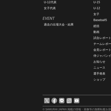
U-12代表
U-15
女子代表
U-12
女子
EVENT
Baseball5
過去の出場大会・結果
総括
動画
試合レポー
チームレポ
会見レポー
侍ジャパン
お知らせ
ニュース
選手発表
ショップ
© SAMURAI JAPAN
掲載の情報・画像等の無断転載を固