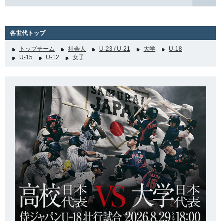
各世代トップ
トップチーム
社会人
U-23 / U-21
大学
U-18
U-15
U-12
女子