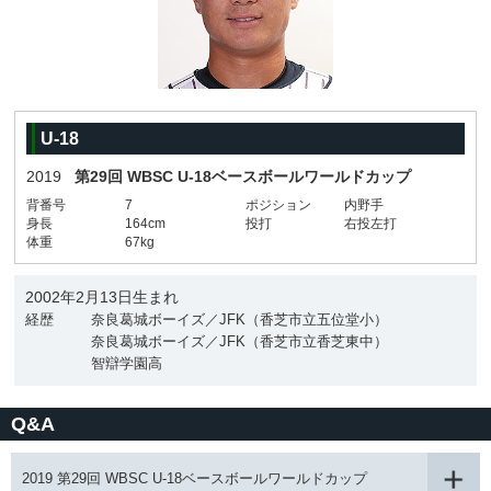
U-18
2019
第29回 WBSC U-18ベースボールワールドカップ
背番号
7
ポジション
内野手
身長
164cm
投打
右投左打
体重
67kg
2002年2月13日生まれ
経歴
奈良葛城ボーイズ／JFK（香芝市立五位堂小）
奈良葛城ボーイズ／JFK（香芝市立香芝東中）
智辯学園高
Q&A
2019 第29回 WBSC U-18ベースボールワールドカップ