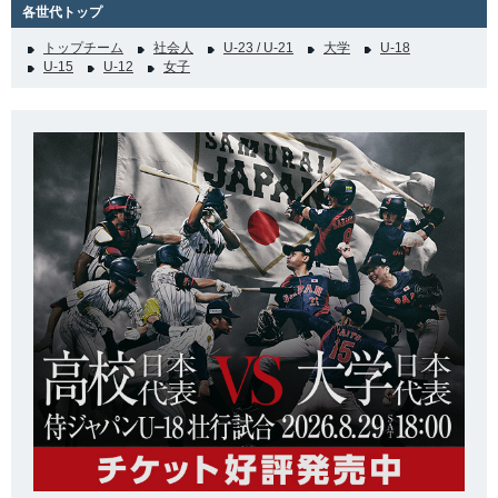
各世代トップ
トップチーム
社会人
U-23 / U-21
大学
U-18
U-15
U-12
女子