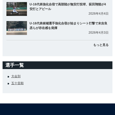
U-18代表強化合宿で高部陸が無安打投球、荻田翔惺が4
安打とアピール
2026年4月4日
U-18代表候補選手強化合宿が始まりシート打撃で末吉良
丞らが存在感を発揮
2026年4月3日
もっと見る
選手一覧
大会別
五十音順