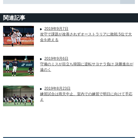
関連記事
2019年9月7日
攻守で課題が改善されずオーストラリアに敗戦 5位で大
会を終える
2019年9月6日
守備のミスが目立ち韓国に逆転サヨナラ負け 決勝進出が
遠のく
2019年8月23日
練習試合は雨天中止、室内での練習で明日に向けて手応
え