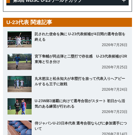
第5回 WBSC U-23ワールドカップ
U-23代表 関連記事
託された使命を胸に U-23代表候補が4日間の選考合宿を
終える
2026年7月26日
宮下隼輔が同点弾と二塁打で存在感 U-23代表候補がJR
東海と引き分け
2026年7月25日
丸木悠汰と松永知大が本塁打を放って代表入りへアピー
ルするも王子に敗戦
2026年7月24日
U-23W杯3連覇に向けて選考合宿がスタート 初日から活
気のある練習が行われる
2026年7月23日
侍ジャパンU-23日本代表 選考合宿ならびに参加選手につ
いて
2026年7月14日