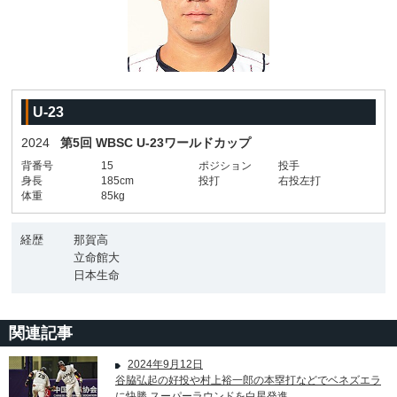
U-23
2024
第5回 WBSC U-23ワールドカップ
背番号
15
ポジション
投手
身長
185cm
投打
右投左打
体重
85kg
経歴
那賀高
立命館大
日本生命
関連記事
2024年9月12日
谷脇弘起の好投や村上裕一郎の本塁打などでベネズエラ
に快勝 スーパーラウンドを白星発進