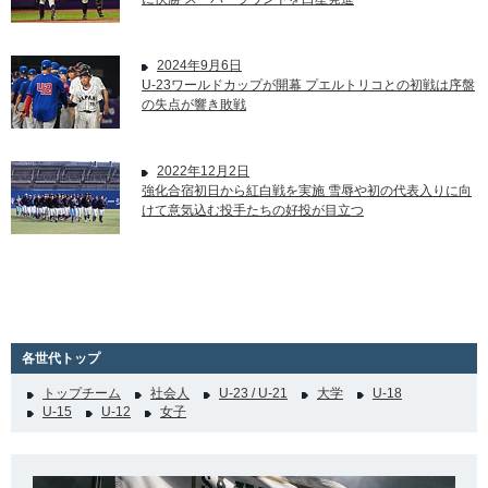
2024年9月6日
U-23ワールドカップが開幕 プエルトリコとの初戦は序盤
の失点が響き敗戦
2022年12月2日
強化合宿初日から紅白戦を実施 雪辱や初の代表入りに向
けて意気込む投手たちの好投が目立つ
各世代トップ
トップチーム
社会人
U-23 / U-21
大学
U-18
U-15
U-12
女子