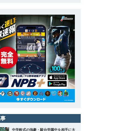
記事
中学軟式の強豪・駿台学園中を相手に大