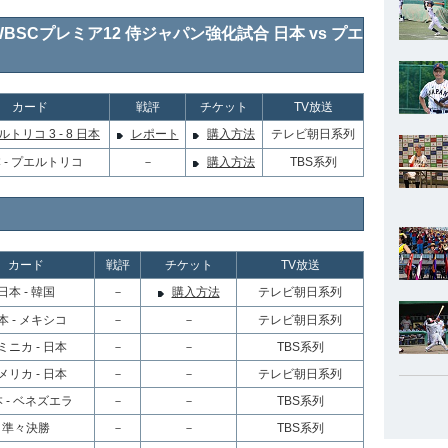
球WBSCプレミア12 侍ジャパン強化試合 日本 vs プエ
カード
戦評
チケット
TV放送
トリコ 3 - 8 日本
レポート
購入方法
テレビ朝日系列
 - プエルトリコ
－
購入方法
TBS系列
カード
戦評
チケット
TV放送
日本 - 韓国
－
購入方法
テレビ朝日系列
本 - メキシコ
－
－
テレビ朝日系列
ミニカ - 日本
－
－
TBS系列
メリカ - 日本
－
－
テレビ朝日系列
 - ベネズエラ
－
－
TBS系列
準々決勝
－
－
TBS系列