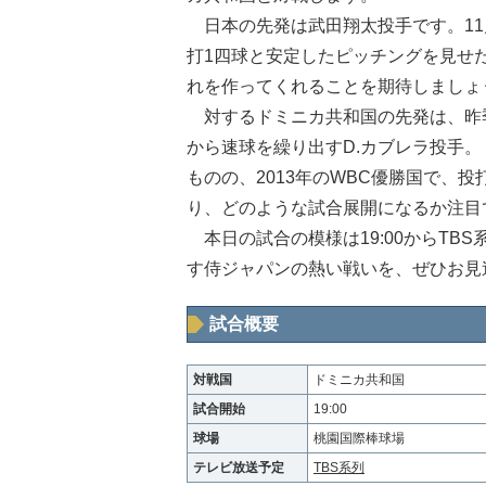
日本の先発は武田翔太投手です。11
打1四球と安定したピッチングを見せ
れを作ってくれることを期待しましょ
対するドミニカ共和国の先発は、昨季
から速球を繰り出すD.カブレラ投手
ものの、2013年のWBC優勝国で、
り、どのような試合展開になるか注目
本日の試合の模様は19:00からTB
す侍ジャパンの熱い戦いを、ぜひお見
試合概要
対戦国
ドミニカ共和国
試合開始
19:00
球場
桃園国際棒球場
テレビ放送予定
TBS系列