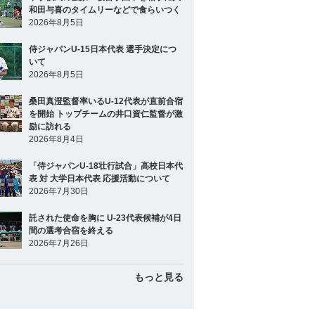
和田与喜のタイムリーなどで食らいつく
2026年8月5日
侍ジャパンU-15日本代表 選手決定につ
いて
2026年8月5日
桑田真澄監督率いるU-12代表が直前合宿
を開始 トップチームの井口資仁監督が激
励に訪れる
2026年8月4日
「侍ジャパンU-18壮行試合」高校日本代
表 対 大学日本代表 応援活動について
2026年7月30日
託された使命を胸に U-23代表候補が4日
間の選考合宿を終える
2026年7月26日
もっと見る