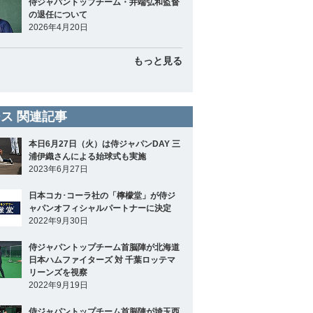
侍ジャパントップチーム・井端弘和監督
の退任について
2026年4月20日
もっと見る
ス 関連記事
本日6月27日（火）は侍ジャパンDAY 三
浦伊織さんによる始球式も実施
2023年6月27日
日本コカ･コーラ社の「檸檬堂」が侍ジ
ャパンオフィシャルパートナーに決定
2022年9月30日
侍ジャパントップチーム首脳陣が北海道
日本ハムファイターズ 対 千葉ロッテマ
リーンズを視察
2022年9月19日
侍ジャパントップチーム首脳陣が埼玉西