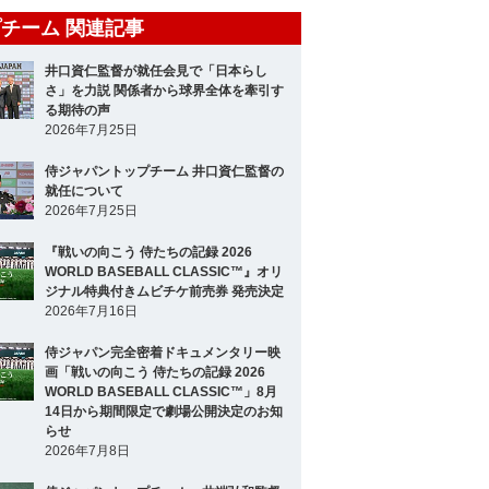
チーム 関連記事
井口資仁監督が就任会見で「日本らし
さ」を力説 関係者から球界全体を牽引す
る期待の声
2026年7月25日
侍ジャパントップチーム 井口資仁監督の
就任について
2026年7月25日
『戦いの向こう 侍たちの記録 2026
WORLD BASEBALL CLASSIC™』オリ
ジナル特典付きムビチケ前売券 発売決定
2026年7月16日
侍ジャパン完全密着ドキュメンタリー映
画「戦いの向こう 侍たちの記録 2026
WORLD BASEBALL CLASSIC™」8月
14日から期間限定で劇場公開決定のお知
らせ
2026年7月8日