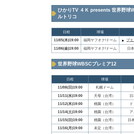
ひかりTV ４Ｋ presents 世界野
ルトリコ
日程
球場
11/05(木)19:00
福岡ヤフオク!ドーム
プエル
11/06(金)19:00
福岡ヤフオク!ドーム
日本
世界野球WBSCプレミア12
日程
球場
11/08(日)19:00
札幌ドーム
11/11(水)19:00
天母（台湾）
日
11/12(木)19:00
桃園（台湾）
ド
11/14(土)19:00
桃園（台湾）
ア
11/15(日)19:00
桃園（台湾）
日本
11/16(月)19:00
未定（台湾）