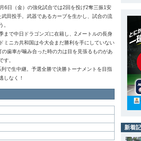
月6日（金）の強化試合では2回を投げ2奪三振1安
た武田投手。武器であるカーブを生かし、試合の流
う。
まで中日ドラゴンズに在籍し、2メートルの長身
。ドミニカ共和国は今大会まだ勝利を手にしていない
投打の歯車が噛み合った時の力は目を見張るものがあ
です。
S系列で生中継。予選全勝で決勝トーナメントを目指
逃しなく！
新着