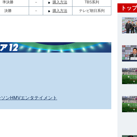
準決勝
－
購入方法
TBS系列
トップ
決勝
－
購入方法
テレビ朝日系列
y ローソンHMVエンタテイメント