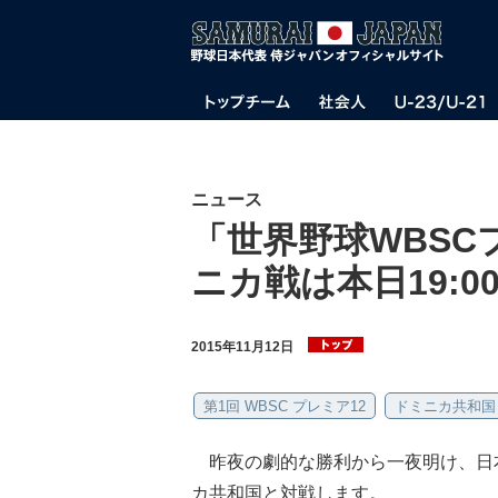
ニュース
「世界野球WBSC
ニカ戦は本日19:
2015年11月12日
第1回 WBSC プレミア12
ドミニカ共和国
昨夜の劇的な勝利から一夜明け、日本
カ共和国と対戦します。