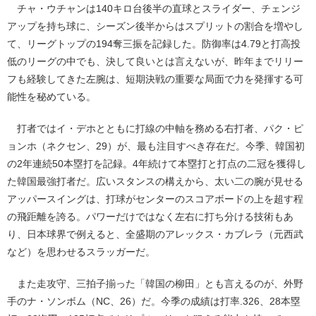
チャ・ウチャンは140キロ台後半の直球とスライダー、チェンジ
アップを持ち球に、シーズン後半からはスプリットの割合を増やし
て、リーグトップの194奪三振を記録した。防御率は4.79と打高投
低のリーグの中でも、決して良いとは言えないが、昨年までリリー
フも経験してきた左腕は、短期決戦の重要な局面で力を発揮する可
能性を秘めている。
打者ではイ・デホとともに打線の中軸を務める右打者、パク・ピ
ョンホ（ネクセン、29）が、最も注目すべき存在だ。今季、韓国初
の2年連続50本塁打を記録。4年続けて本塁打と打点の二冠を獲得し
た韓国最強打者だ。広いスタンスの構えから、太い二の腕が見せる
アッパースイングは、打球がセンターのスコアボードの上を超す程
の飛距離を誇る。パワーだけではなく左右に打ち分ける技術もあ
り、日本球界で例えると、全盛期のアレックス・カブレラ（元西武
など）を思わせるスラッガーだ。
また走攻守、三拍子揃った「韓国の柳田」とも言えるのが、外野
手のナ・ソンボム（NC、26）だ。今季の成績は打率.326、28本塁