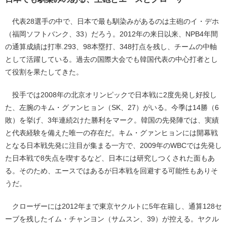
代表28選手の中で、日本で最も馴染みがあるのは主砲のイ・デホ
（福岡ソフトバンク、33）だろう。2012年の来日以来、NPB4年間
の通算成績は打率.293、98本塁打、348打点を残し、チームの中軸
として活躍している。過去の国際大会でも韓国代表の中心打者とし
て役割を果たしてきた。
投手では2008年の北京オリンピックで日本戦に2度先発し好投し
た、左腕のキム・グァンヒョン（SK、27）がいる。今季は14勝（6
敗）を挙げ、3年連続2けた勝利をマーク。韓国の先発陣では、実績
と代表経験を備えた唯一の存在だ。キム・グァンヒョンには開幕戦
となる日本戦先発に注目が集まる一方で、2009年のWBCでは先発し
た日本戦で8失点を喫するなど、日本には研究しつくされた面もあ
る。そのため、エースではあるが日本戦を回避する可能性もありそ
うだ。
クローザーには2012年まで東京ヤクルトに5年在籍し、通算128セ
ーブを残したイム・チャンヨン（サムスン、39）が控える。ヤクル