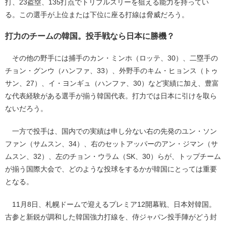
打、23盗塁、135打点でトリプルスリーを狙える能力を持ってい
る。この選手が上位または下位に座る打線は脅威だろう。
打力のチームの韓国。投手戦なら日本に勝機？
その他の野手には捕手のカン・ミンホ（ロッテ、30）、二塁手の
チョン・グンウ（ハンファ、33）、外野手のキム・ヒョンス（トゥ
サン、27）、イ・ヨンギュ（ハンファ、30）など実績に加え、豊富
な代表経験がある選手が揃う韓国代表。打力では日本に引けを取ら
ないだろう。
一方で投手は、国内での実績は申し分ない右の先発のユン・ソン
ファン（サムスン、34）、右のセットアッパーのアン・ジマン（サ
ムスン、32）、左のチョン・ウラム（SK、30）らが、トップチーム
が揃う国際大会で、どのような投球をするかが韓国にとっては重要
となる。
11月8日、札幌ドームで迎えるプレミア12開幕戦、日本対韓国。
古参と新鋭が調和した韓国強力打線を、侍ジャパン投手陣がどう封