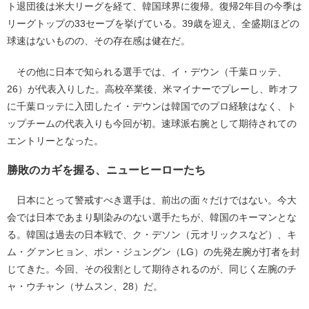
ト退団後は米大リーグを経て、韓国球界に復帰。復帰2年目の今季は
リーグトップの33セーブを挙げている。39歳を迎え、全盛期ほどの
球速はないものの、その存在感は健在だ。
その他に日本で知られる選手では、イ・デウン（千葉ロッテ、
26）が代表入りした。高校卒業後、米マイナーでプレーし、昨オフ
に千葉ロッテに入団したイ・デウンは韓国でのプロ経験はなく、ト
ップチームの代表入りも今回が初。速球派右腕として期待されての
エントリーとなった。
勝敗のカギを握る、ニューヒーローたち
日本にとって警戒すべき選手は、前出の面々だけではない。今大
会では日本であまり馴染みのない選手たちが、韓国のキーマンとな
る。韓国は過去の日本戦で、ク・デソン（元オリックスなど）、キ
ム・グァンヒョン、ポン・ジュングン（LG）の先発左腕が打者を封
じてきた。今回、その役割として期待されるのが、同じく左腕のチ
ャ・ウチャン（サムスン、28）だ。