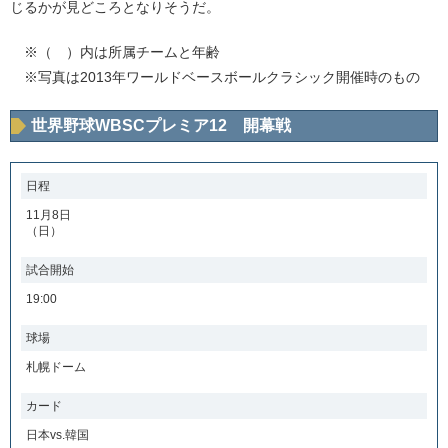
じるかが見どころとなりそうだ。
※（ ）内は所属チームと年齢
※写真は2013年ワールドベースボールクラシック開催時のもの
世界野球WBSCプレミア12 開幕戦
日程
11月8日
（日）
試合開始
19:00
球場
札幌ドーム
カード
日本vs.韓国