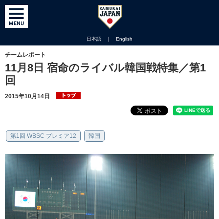
日本語
｜
English
チームレポート
11月8日 宿命のライバル韓国戦特集／第1
回
2015年10月14日
第1回 WBSC プレミア12
韓国