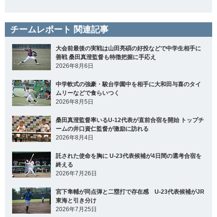
チームレポート 関連記事
大会前最後の実戦は山田亮碩の好投などで中学生相手に
善戦 桑田真澄監督も特徴把握に手応え
2026年8月6日
中学軟式の強豪・駿台学園中を相手に大和田与喜のタイ
ムリーなどで食らいつく
2026年8月5日
桑田真澄監督率いるU-12代表が直前合宿を開始 トップチ
ームの井口資仁監督が激励に訪れる
2026年8月4日
託された使命を胸に U-23代表候補が4日間の選考合宿を
終える
2026年7月26日
宮下隼輔が同点弾と二塁打で存在感 U-23代表候補がJR
東海と引き分け
2026年7月25日