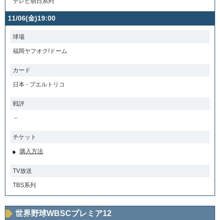
テレビ朝日系列
11/06(金)19:00
球場
福岡ヤフオク!ドーム
カード
日本 - プエルトリコ
戦評
－
チケット
購入方法
TV放送
TBS系列
世界野球WBSCプレミア12