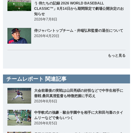
う 侍たちの記録 2026 WORLD BASEBALL
CLASSIC™」8月14日から期間限定で劇場公開決定のお
知らせ
2026年7月8日
侍ジャパントップチーム・井端弘和監督の退任について
2026年4月20日
もっと見る
チームレポート 関連記事
大会前最後の実戦は山田亮碩の好投などで中学生相手に
善戦 桑田真澄監督も特徴把握に手応え
2026年8月6日
中学軟式の強豪・駿台学園中を相手に大和田与喜のタイ
ムリーなどで食らいつく
2026年8月5日