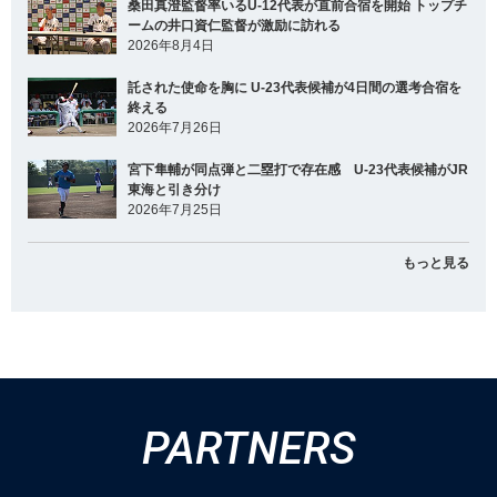
桑田真澄監督率いるU-12代表が直前合宿を開始 トップチ
ームの井口資仁監督が激励に訪れる
2026年8月4日
託された使命を胸に U-23代表候補が4日間の選考合宿を
終える
2026年7月26日
宮下隼輔が同点弾と二塁打で存在感 U-23代表候補がJR
東海と引き分け
2026年7月25日
もっと見る
PARTNERS