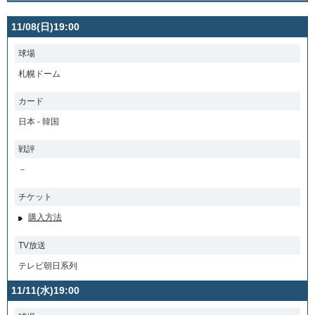
11/08(日)19:00
球場
札幌ドーム
カード
日本 - 韓国
戦評
－
チケット
購入方法
TV放送
テレビ朝日系列
11/11(水)19:00