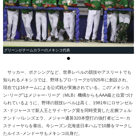
グリーンがチームカラーのメキシコ代表
サッカー、ボクシングなど、世界レベルの競技やアスリートでも
知られるメキシコでは、野球もプロ･リーグが1925年に創設され、
現在では16チームによる公式戦が実施されている。この“メキシカ
ン･リーグ”はメジャー･リーグ（MLB）機構からもAAA級と位置づけ
られているように、野球の競技レベルは高く、1981年にロサンゼル
ス･ドジャースで新人王とサイ･ヤング賞を同時受賞した左腕フェル
ナンド･バレンズエラ、メジャー通算320本塁打の強打者ビニー･カ
スティーヤらを輩出。今シーズン北海道日本ハムで10勝をマークし
たルイス･メンドーサもメキシコ出身だ。