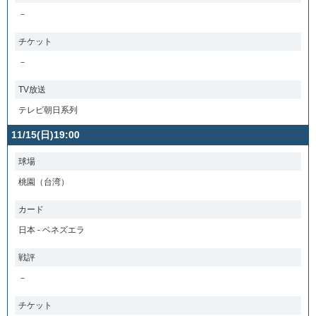
－
チケット
－
TV放送
テレビ朝日系列
11/15(日)19:00
球場
桃園（台湾）
カード
日本 - ベネズエラ
戦評
－
チケット