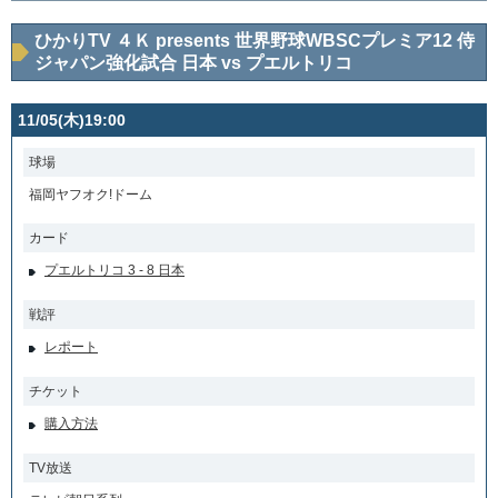
ひかりTV ４Ｋ presents 世界野球WBSCプレミア12 侍
ジャパン強化試合 日本 vs プエルトリコ
11/05(木)19:00
球場
福岡ヤフオク!ドーム
カード
プエルトリコ 3 - 8 日本
戦評
レポート
チケット
購入方法
TV放送