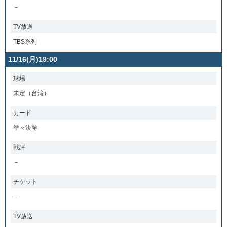
－
TV放送
TBS系列
11/16(月)19:00
球場
未定（台湾）
カード
準々決勝
戦評
－
チケット
－
TV放送