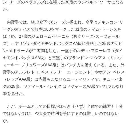
ン･リーグのベラクルズに在籍した30歳のウンベルト･ソーサになる
か。
内野手では、MLB傘下で8シーズン揉まれ、今季はメキシカン･リ
ーグのオアハカで打率.308をマークした31歳のティム･トーレスを
はじめ、27歳のジェローム･ペーニャ（独立リーグ･スーフォール
ズ）、アリゾナ･ダイヤモンドバックスAA級に昇格した25歳のケビ
ン･メドラーノが二遊間を組む。一塁手のルディ･フローレス（ダイ
ヤモンドバックスAA級）と三塁手のブランドン･マシアス（ミルウ
ォーキー･ブリュワーズAAA級）はパンチ力を備えている。また、外
野手のアルフレド･ロペス（フリー･エージェント）やホアン･ペレス
（レッズAAA級）は内野もこなせるユーティリティで、キューバ出
身の25歳、ヤディール･ドレイク はドジャースAA級でパワフルな打
撃を見せた。
ただ、チームとしての目標がはっきりせず、全体での練習も十分
ではないだけに、今大会で勝利を手にするのは難しいのではない
か。