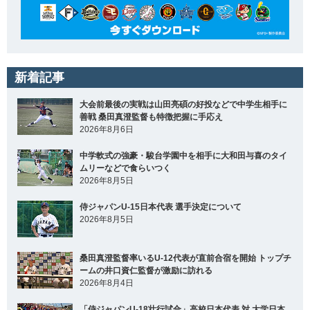
新着記事
大会前最後の実戦は山田亮碩の好投などで中学生相手に
善戦 桑田真澄監督も特徴把握に手応え
2026年8月6日
中学軟式の強豪・駿台学園中を相手に大和田与喜のタイ
ムリーなどで食らいつく
2026年8月5日
侍ジャパンU-15日本代表 選手決定について
2026年8月5日
桑田真澄監督率いるU-12代表が直前合宿を開始 トップチ
ームの井口資仁監督が激励に訪れる
2026年8月4日
「侍ジャパンU-18壮行試合」高校日本代表 対 大学日本