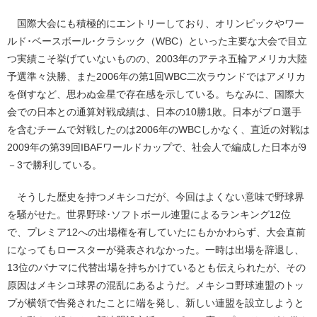
国際大会にも積極的にエントリーしており、オリンピックやワー
ルド･ベースボール･クラシック（WBC）といった主要な大会で目立
つ実績こそ挙げていないものの、2003年のアテネ五輪アメリカ大陸
予選準々決勝、また2006年の第1回WBC二次ラウンドではアメリカ
を倒すなど、思わぬ金星で存在感を示している。ちなみに、国際大
会での日本との通算対戦成績は、日本の10勝1敗。日本がプロ選手
を含むチームで対戦したのは2006年のWBCしかなく、直近の対戦は
2009年の第39回IBAFワールドカップで、社会人で編成した日本が9
－3で勝利している。
そうした歴史を持つメキシコだが、今回はよくない意味で野球界
を騒がせた。世界野球･ソフトボール連盟によるランキング12位
で、プレミア12への出場権を有していたにもかかわらず、大会直前
になってもロースターが発表されなかった。一時は出場を辞退し、
13位のパナマに代替出場を持ちかけているとも伝えられたが、その
原因はメキシコ球界の混乱にあるようだ。メキシコ野球連盟のトッ
プが横領で告発されたことに端を発し、新しい連盟を設立しようと