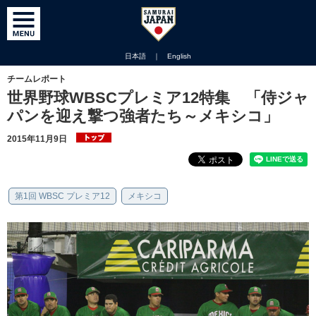
日本語
｜
English
チームレポート
世界野球WBSCプレミア12特集 「侍ジャ
パンを迎え撃つ強者たち～メキシコ」
2015年11月9日
第1回 WBSC プレミア12
メキシコ