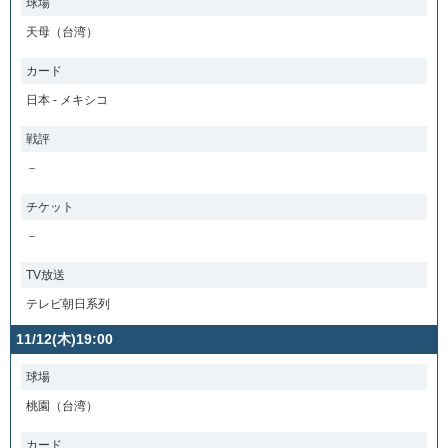
球場
天母（台湾）
カード
日本 - メキシコ
戦評
－
チケット
－
TV放送
テレビ朝日系列
11/12(木)19:00
球場
桃園（台湾）
カード