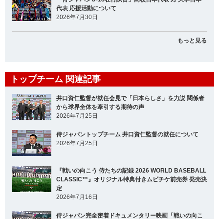
代表 応援活動について
2026年7月30日
もっと見る
トップチーム 関連記事
井口資仁監督が就任会見で「日本らしさ」を力説 関係者
から球界全体を牽引する期待の声
2026年7月25日
侍ジャパントップチーム 井口資仁監督の就任について
2026年7月25日
『戦いの向こう 侍たちの記録 2026 WORLD BASEBALL
CLASSIC™』オリジナル特典付きムビチケ前売券 発売決
定
2026年7月16日
侍ジャパン完全密着ドキュメンタリー映画「戦いの向こ