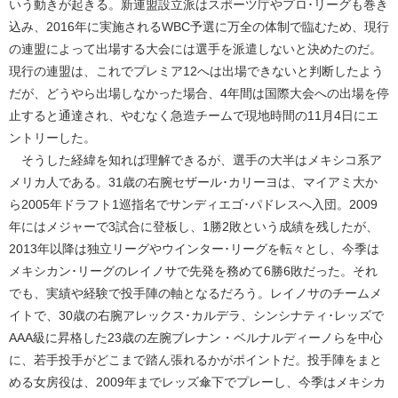
いう動きが起きる。新連盟設立派はスポーツ庁やプロ･リーグも巻き
込み、2016年に実施されるWBC予選に万全の体制で臨むため、現行
の連盟によって出場する大会には選手を派遣しないと決めたのだ。
現行の連盟は、これでプレミア12へは出場できないと判断したよう
だが、どうやら出場しなかった場合、4年間は国際大会への出場を停
止すると通達され、やむなく急造チームで現地時間の11月4日にエ
ントリーした。
そうした経緯を知れば理解できるが、選手の大半はメキシコ系ア
メリカ人である。31歳の右腕セザール･カリーヨは、マイアミ大か
ら2005年ドラフト1巡指名でサンディエゴ･パドレスへ入団。2009
年にはメジャーで3試合に登板し、1勝2敗という成績を残したが、
2013年以降は独立リーグやウインター･リーグを転々とし、今季は
メキシカン･リーグのレイノサで先発を務めて6勝6敗だった。それ
でも、実績や経験で投手陣の軸となるだろう。レイノサのチームメ
イトで、30歳の右腕アレックス･カルデラ、シンシナティ･レッズで
AAA級に昇格した23歳の左腕ブレナン・ベルナルディーノらを中心
に、若手投手がどこまで踏ん張れるかがポイントだ。投手陣をまと
める女房役は、2009年までレッズ傘下でプレーし、今季はメキシカ