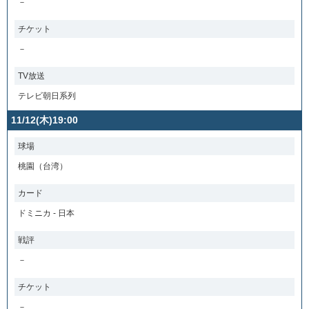
－
チケット
－
TV放送
テレビ朝日系列
11/12(木)19:00
球場
桃園（台湾）
カード
ドミニカ - 日本
戦評
－
チケット
－