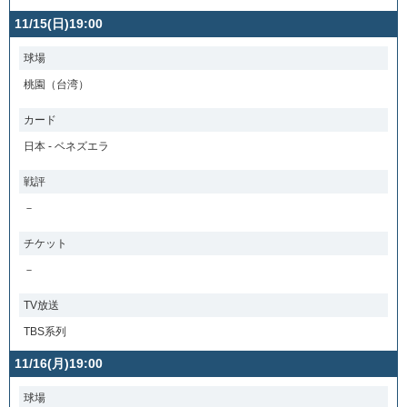
11/15(日)19:00
球場
桃園（台湾）
カード
日本 - ベネズエラ
戦評
－
チケット
－
TV放送
TBS系列
11/16(月)19:00
球場