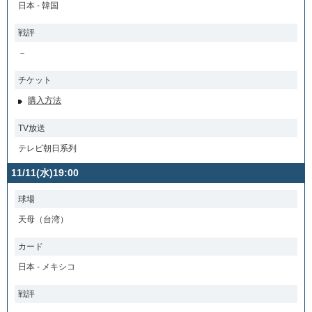
日本 - 韓国
戦評
－
チケット
購入方法
TV放送
テレビ朝日系列
11/11(水)19:00
球場
天母（台湾）
カード
日本 - メキシコ
戦評