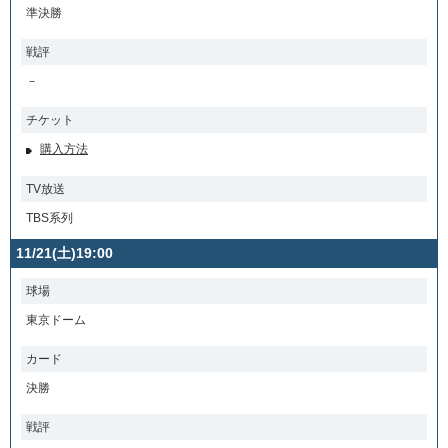
準決勝
戦評
－
チケット
購入方法
TV放送
TBS系列
11/21(土)19:00
球場
東京ドーム
カード
決勝
戦評