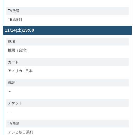
TV放送
TBS系列
11/14(土)19:00
球場
桃園（台湾）
カード
アメリカ - 日本
戦評
－
チケット
－
TV放送
テレビ朝日系列