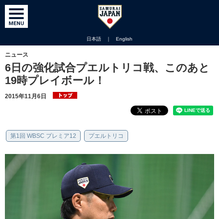
日本語
｜
English
ニュース
6日の強化試合プエルトリコ戦、このあと
19時プレイボール！
2015年11月6日
第1回 WBSC プレミア12
プエルトリコ