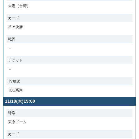
未定（台湾）
カード
準々決勝
戦評
－
チケット
－
TV放送
TBS系列
11/19(木)19:00
球場
東京ドーム
カード