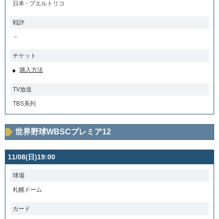
日本 - プエルトリコ
戦評
－
チケット
購入方法
TV放送
TBS系列
世界野球WBSCプレミア12
11/08(日)19:00
球場
札幌ドーム
カード