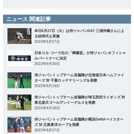
ニュース 関連記事
本日6月27日（火）は侍ジャパンDAY 三浦伊織さんによ
る始球式も実施
2023年6月27日
日本コカ･コーラ社の「檸檬堂」が侍ジャパンオフィシャ
ルパートナーに決定
2022年9月30日
侍ジャパントップチーム首脳陣が北海道日本ハムファイ
ターズ 対 千葉ロッテマリーンズを視察
2022年9月19日
侍ジャパントップチーム首脳陣が埼玉西武ライオンズ 対
東北楽天ゴールデンイーグルスを視察
2022年9月18日
侍ジャパントップチーム首脳陣が横浜DeNAベイスター
ズ 対 広島東洋カープを視察
2022年9月17日