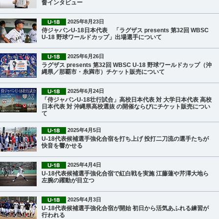
督インタビュー
2025年8月23日
侍ジャパンU-18日本代表 「ラグザス presents 第32回 WBSC
U-18 野球ワールドカップ」出場選手について
2025年6月26日
ラグザス presents 第32回 WBSC U-18 野球ワールドカップ（沖
縄県／那覇市・糸満市）チケット販売について
2025年6月24日
「侍ジャパンU-18壮行試合」高校日本代表 対 大学日本代表 高校
日本代表 対 沖縄県高校選抜 の開催ならびにチケット販売につい
て
2025年4月5日
U-18代表候補選手強化合宿を打ち上げ 投打二刀流の選手たちが
快音を響かせる
2025年4月4日
U-18代表候補選手強化合宿で紅白戦を実施 江藤蓮や芹澤大地ら
左腕の躍動が目立つ
2025年4月3日
U-18代表候補選手強化合宿が開始 初日から活気あふれる練習が
行われる