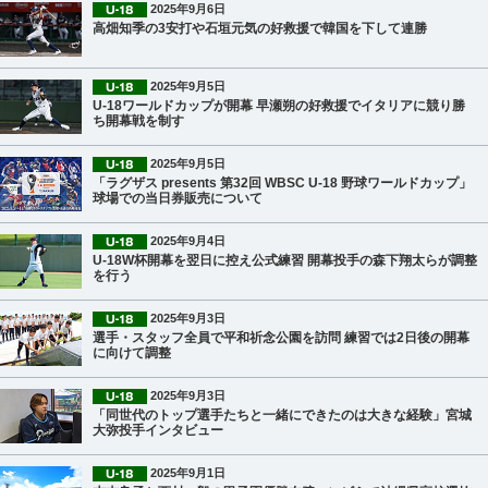
2025年9月6日
高畑知季の3安打や石垣元気の好救援で韓国を下して連勝
2025年9月5日
U-18ワールドカップが開幕 早瀬朔の好救援でイタリアに競り勝
ち開幕戦を制す
2025年9月5日
「ラグザス presents 第32回 WBSC U-18 野球ワールドカップ」
球場での当日券販売について
2025年9月4日
U-18W杯開幕を翌日に控え公式練習 開幕投手の森下翔太らが調整
を行う
2025年9月3日
選手・スタッフ全員で平和祈念公園を訪問 練習では2日後の開幕
に向けて調整
2025年9月3日
「同世代のトップ選手たちと一緒にできたのは大きな経験」宮城
大弥投手インタビュー
2025年9月1日