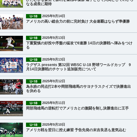
なる成長に期待
2025年9月14日
アメリカの高い総合力の前に完封負け 大会連覇はならず準優勝
2025年9月13日
下重賢慎の好投や序盤の猛攻で8連勝 14日の決勝戦へ弾みをつけ
る
2025年9月13日
ラグザス presents 第32回 WBSC U-18 野球ワールドカップ 9
月14日決勝戦のチケット追加販売について
2025年9月12日
為永皓の同点打2本や岡部飛雄馬のサヨナラスクイズで決勝進出
を決める
2025年9月11日
岡部飛雄馬の逆転打でアメリカとの激闘を制し決勝進出に王手
2025年9月10日
アメリカ戦を翌日に控え練習 予告先発の末吉良丞も意気込む