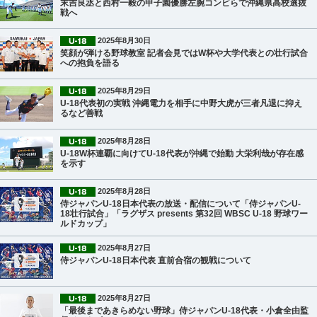
末吉良丞と西村一毅の甲子園優勝左腕コンビらで沖縄県高校選抜
戦へ
2025年8月30日
笑顔が弾ける野球教室 記者会見ではW杯や大学代表との壮行試合
への抱負を語る
2025年8月29日
U-18代表初の実戦 沖縄電力を相手に中野大虎が三者凡退に抑え
るなど善戦
2025年8月28日
U-18W杯連覇に向けてU-18代表が沖縄で始動 大栄利哉が存在感
を示す
2025年8月28日
侍ジャパンU-18日本代表の放送・配信について「侍ジャパンU-
18壮行試合」「ラグザス presents 第32回 WBSC U-18 野球ワー
ルドカップ」
2025年8月27日
侍ジャパンU-18日本代表 直前合宿の観戦について
2025年8月27日
「最後まであきらめない野球」侍ジャパンU-18代表・小倉全由監