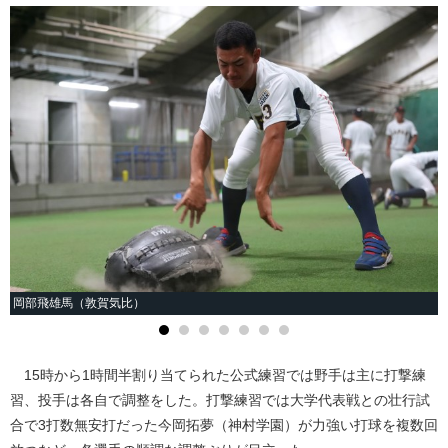
岡部飛雄馬（敦賀気比）
15時から1時間半割り当てられた公式練習では野手は主に打撃練
習、投手は各自で調整をした。打撃練習では大学代表戦との壮行試
合で3打数無安打だった今岡拓夢（神村学園）が力強い打球を複数回