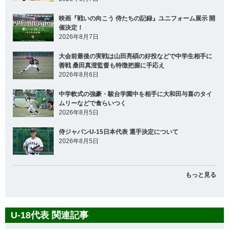
映画『戦いの向こう 侍たちの記録』ユニフォーム展示 開
催決定！
2026年8月7日
大会前最後の実戦は山田亮碩の好投などで中学生相手に
善戦 桑田真澄監督も特徴把握に手応え
2026年8月6日
中学軟式の強豪・駿台学園中を相手に大和田与喜のタイ
ムリーなどで食らいつく
2026年8月5日
侍ジャパンU-15日本代表 選手決定について
2026年8月5日
もっと見る
U-18代表 関連記事