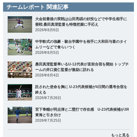
チームレポート 関連記事
大会前最後の実戦は山田亮碩の好投などで中学生相手に
善戦 桑田真澄監督も特徴把握に手応え
2026年8月6日
中学軟式の強豪・駿台学園中を相手に大和田与喜のタイ
ムリーなどで食らいつく
2026年8月5日
桑田真澄監督率いるU-12代表が直前合宿を開始 トップチ
ームの井口資仁監督が激励に訪れる
2026年8月4日
託された使命を胸に U-23代表候補が4日間の選考合宿を
終える
2026年7月26日
宮下隼輔が同点弾と二塁打で存在感 U-23代表候補がJR
東海と引き分け
2026年7月25日
もっと見る