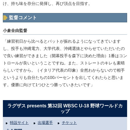
け、持ち味を存分に発揮し、再び頂点を目指す。
監督コメント
小倉全由監督
「練習初日から比べるとバットが振れるようになってきています
し、投手も沖縄電力、大学代表、沖縄選抜とやらせていただいたの
で良い練習ができました（開幕投手を森下に決めた理由）1番はコン
トロールが良いということですね。また、ストレートのキレも素晴
らしいですから。（イタリア代表の印象）全然わからないので相手
というよりも自分たちの100パーセントを出してくれたらと思いま
す。優勝に向けて1つひとつ勝っていきたいです」
ラグザス presents 第32回 WBSC U-18 野球ワールドカ
ップ
特設サイト
出場選手
チケット