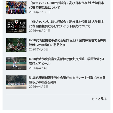
「侍ジャパンU-18壮行試合」高校日本代表 対 大学日本
代表 応援活動について
2026年7月30日
「侍ジャパンU-18壮行試合」高校日本代表 対 大学日本
代表 開催概要ならびにチケット販売について
2026年6月24日
U-18代表候補選手強化合宿打ち上げ 室内練習場でも織田
翔希らが積極的に意見交換
2026年4月5日
U-18代表強化合宿で高部陸が無安打投球、荻田翔惺が4
安打とアピール
2026年4月4日
U-18代表候補選手強化合宿が始まりシート打撃で末吉良
丞らが存在感を発揮
2026年4月3日
もっと見る