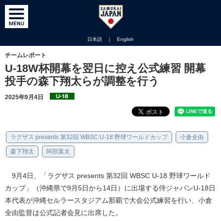
日本語
｜
English
チームレポート
U-18W杯開幕を翌日に控え公式練習 開幕
投手の森下翔太らが調整を行う
2025年9月4日
ラグザス presents 第32回 WBSC U-18 野球ワールドカップ
小倉全由
森下翔太
阿部葉太
9月4日、「ラグザス presents 第32回 WBSC U-18 野球ワールド
カップ」（沖縄県で9月5日から14日）に出場する侍ジャパンU-18日
本代表が沖縄セルラースタジアム那覇で大会公式練習を行い、小倉
全由監督は公式記者会見に出席した。