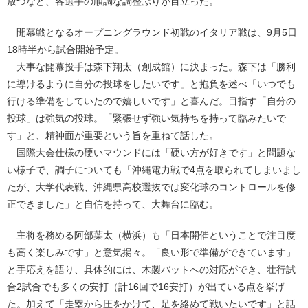
放つなど、各選手の順調な調整ぶりが目立った。
開幕戦となるオープニングラウンド初戦のイタリア戦は、9月5日
18時半から試合開始予定。
大事な開幕投手は森下翔太（創成館）に決まった。森下は「勝利
に導けるように自分の投球をしたいです」と抱負を述べ「いつでも
行ける準備をしていたので嬉しいです」と喜んだ。目指す「自分の
投球」は強気の投球。「緊張せず強い気持ちを持って臨みたいで
す」と、精神面が重要という旨を重ねて話した。
国際大会仕様の硬いマウンドには「硬い方が好きです」と問題な
い様子で、調子についても「沖縄電力戦で4点を取られてしまいまし
たが、大学代表戦、沖縄県高校選抜では変化球のコントロールを修
正できました」と自信を持って、大舞台に臨む。
主将を務める阿部葉太（横浜）も「日本開催ということで注目度
も高く楽しみです」と意気揚々。「良い形で準備ができています」
と手応えを語り、具体的には、木製バットへの対応ができ、壮行試
合2試合でも多くの安打（計16回で16安打）が出ている点を挙げ
た。加えて「走塁から圧をかけて、足を絡めて戦いたいです」と話