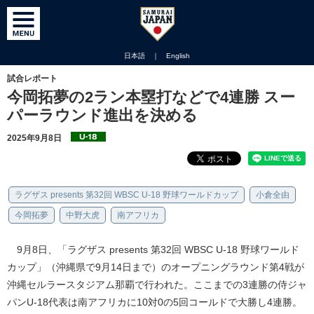
日本語
｜
English
試合レポート
今岡拓夢の2ラン本塁打などで4連勝 スー
パーラウンド進出を決める
2025年9月8日
ラグザス presents 第32回 WBSC U-18 野球ワールドカップ
小倉全由
今岡拓夢
中野大虎
南アフリカ
9月8日、「ラグザス presents 第32回 WBSC U-18 野球ワールド
カップ」（沖縄県で9月14日まで）のオープニングラウンド第4戦が
沖縄セルラースタジアム那覇で行われた。ここまでの3連勝の侍ジャ
パンU-18代表は南アフリカに10対0の5回コールドで大勝し4連勝。