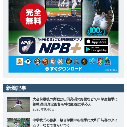
新着記事
大会前最後の実戦は山田亮碩の好投などで中学生相手に
善戦 桑田真澄監督も特徴把握に手応え
2026年8月6日
中学軟式の強豪・駿台学園中を相手に大和田与喜のタイ
ムリーなどで食らいつく