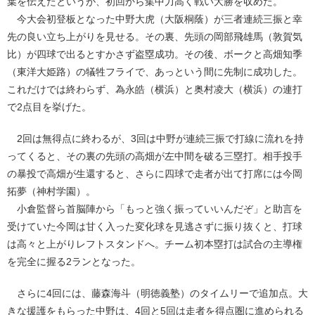
葉を伝えたというが、初回から集中力高く戦い大勝を収めた。
今大会初登板となった中野大虎（大阪桐蔭）が三者連続三振と幸
先の良い立ち上がりを見せる。その裏、先頭の岡部飛雄馬（敦賀気
比）が四球で出るとすかさず盗塁成功。その後、ボークと高畑知季
（東洋大姫路）の犠牲フライで、あっという間に先制に成功した。
これだけでは終わらず、為永皓（横浜）と奥村凌大（横浜）の連打
で2点目を挙げた。
2回は無得点に終わるが、3回は中野が連続三振で打線に流れを持
ってくると、その裏の先頭の高畑が左中間を破る三塁打。相手投手
の暴投で高畑が生還すると、さらに四球で走者が出て打席には今岡
拓夢（神村学園）。
小倉監督ら首脳陣から「もっと強く振っていいんだぞ」と助言を
受けていた今岡は甘く入った変化球を見逃さずに振り抜くと、打球
は高々と上がりレフトスタンドへ。チーム初本塁打は試合の主導権
を完全に握る2ランとなった。
さらに4回には、藤森海斗（明徳義塾）のタイムリーで追加点。大
きな援護をもらった中野は、4回と5回は走者を得点圏に進められる