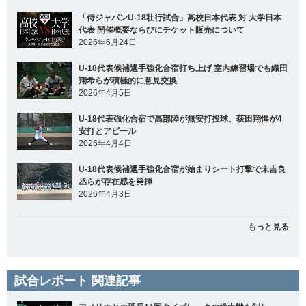
「侍ジャパンU-18壮行試合」高校日本代表 対 大学日本
代表 開催概要ならびにチケット販売について
2026年6月24日
U-18代表候補選手強化合宿打ち上げ 室内練習場でも織田
翔希らが積極的に意見交換
2026年4月5日
U-18代表強化合宿で高部陸が無安打投球、荻田翔惺が4
安打とアピール
2026年4月4日
U-18代表候補選手強化合宿が始まりシート打撃で末吉良
丞らが存在感を発揮
2026年4月3日
もっと見る
試合レポート 関連記事