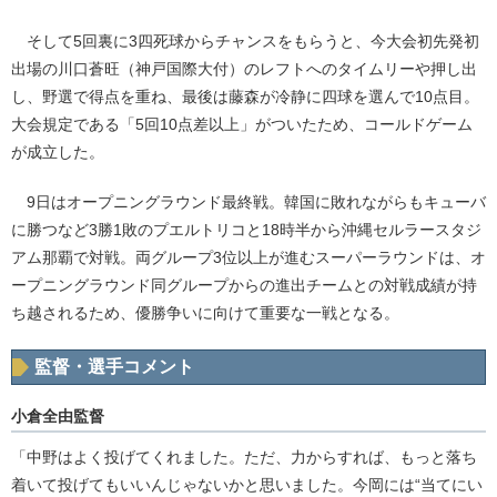
そして5回裏に3四死球からチャンスをもらうと、今大会初先発初
出場の川口蒼旺（神戸国際大付）のレフトへのタイムリーや押し出
し、野選で得点を重ね、最後は藤森が冷静に四球を選んで10点目。
大会規定である「5回10点差以上」がついたため、コールドゲーム
が成立した。
9日はオープニングラウンド最終戦。韓国に敗れながらもキューバ
に勝つなど3勝1敗のプエルトリコと18時半から沖縄セルラースタジ
アム那覇で対戦。両グループ3位以上が進むスーパーラウンドは、オ
ープニングラウンド同グループからの進出チームとの対戦成績が持
ち越されるため、優勝争いに向けて重要な一戦となる。
監督・選手コメント
小倉全由監督
「中野はよく投げてくれました。ただ、力からすれば、もっと落ち
着いて投げてもいいんじゃないかと思いました。今岡には“当てにい