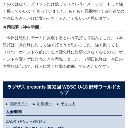
くのではなく、グリップだけ残して（というイメージで）もっと強
く振っていいよ”と言っていました。もともと長距離打てる打者なの
で今日をきっかけに変わってくるんじゃないかと思います」
今岡拓夢（神村学園）
「今日は絶対にチームに貢献するという気持ちで臨みました。（本
塁打は）来た球に対して強く打とうと思いました。強く振っても
（打つ）ポイントを前にすると変化球に対応できなくなるので、ポ
イントを変えずに打つことを意識しました。（明日以降は）今日の
本塁打は忘れて、後ろに繋ぐ打撃を徹底していきたいです」
ラグザス presents 第32回 WBSC U-18 野球ワールドカ
ップ
特設サイト
出場選手
チケット
大会期間
2025年9月5日～9月14日