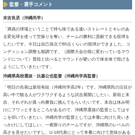
監督・選手コメント
末吉良丞（沖縄尚学）
「満員の球場ということで持ち味である速いストレートとキレのあ
る変化球を使って空振りを奪い、チームの勝利に貢献できる投球を
したいです。今日は自己採点で80点くらいの投球ができました。コ
ンディション調整も順調です。（国際大会仕様に変わっているマウ
ンドについて）普段と比べるとマウンドが硬いので体全体で投げる
ようにしていきたいです」
沖縄県高校選抜・比嘉公也監督（沖縄尚学高監督）
「明日の先発は新垣有絃（沖縄尚学高2年）です。沖縄県民の注目が
高い中で観る人がワクワクするような試合展開にしたい。新垣と末
吉、それぞれが真っ向勝負に挑んでもらいたいです。末吉は休み明
けにフワッとするところがあるので、沖縄県選抜の監督としてはそ
こを叩いていきたい。沖縄尚学の監督としては本番に向けた良いき
っかけにしてほしい。一夜限りのチームですが、沖縄県のレベルの
高さを見せたいですし、U-18代表にとって本番に向けて意味がある