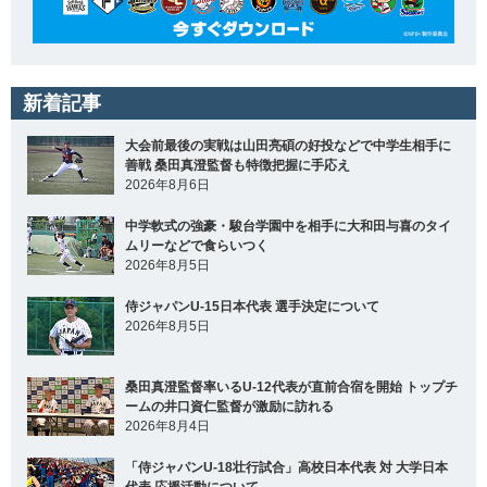
新着記事
大会前最後の実戦は山田亮碩の好投などで中学生相手に
善戦 桑田真澄監督も特徴把握に手応え
2026年8月6日
中学軟式の強豪・駿台学園中を相手に大和田与喜のタイ
ムリーなどで食らいつく
2026年8月5日
侍ジャパンU-15日本代表 選手決定について
2026年8月5日
桑田真澄監督率いるU-12代表が直前合宿を開始 トップチ
ームの井口資仁監督が激励に訪れる
2026年8月4日
「侍ジャパンU-18壮行試合」高校日本代表 対 大学日本