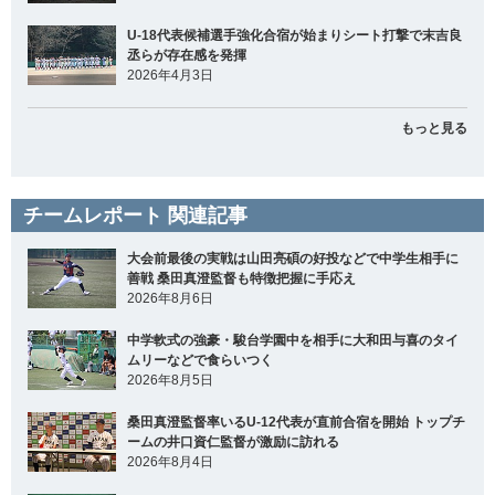
U-18代表候補選手強化合宿が始まりシート打撃で末吉良
丞らが存在感を発揮
2026年4月3日
もっと見る
チームレポート 関連記事
大会前最後の実戦は山田亮碩の好投などで中学生相手に
善戦 桑田真澄監督も特徴把握に手応え
2026年8月6日
中学軟式の強豪・駿台学園中を相手に大和田与喜のタイ
ムリーなどで食らいつく
2026年8月5日
桑田真澄監督率いるU-12代表が直前合宿を開始 トップチ
ームの井口資仁監督が激励に訪れる
2026年8月4日