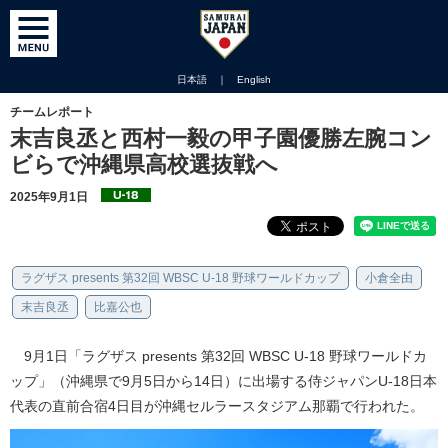
日本語
｜
English
チームレポート
末吉良丞と西村一毅の甲子園優勝左腕コン
ビらで沖縄県高校選抜戦へ
2025年9月1日
ラグザス presents 第32回 WBSC U-18 野球ワールドカップ
小倉全由
末吉良丞
比嘉公也
9月1日「ラグザス presents 第32回 WBSC U-18 野球ワールドカ
ップ」（沖縄県で9月5日から14日）に出場する侍ジャパンU-18日本
代表の直前合宿4日目が沖縄セルラースタジアム那覇で行われた。