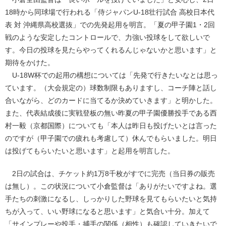
18時から同球場で行われる「侍ジャパンU-18壮行試合 高校日本代
表 対 沖縄県高校選抜」での先発起用を明言。「夏の甲子園1・2回
戦のような安定したコントロールで、力強い投球をして欲しいで
す。今日の投球を見たらやってくれるんじゃないかと思います」と
期待をかけた。
U-18W杯での起用の構想については「先発で行きたいなとは思っ
ています。（大会規定の）球数制限もありますし、コーチ陣と話し
合いながら、どのカードに当てるか決めていきます」と明かした。
また、代表結成後に実戦登板の無い昨夏の甲子園優勝投手である西
村一毅（京都国際）についても「本人は昨日も投げたいとは言った
のですが（甲子園での疲れも考慮して）休んでもらいました。明日
は投げてもらいたいと思います」と起用を明言した。
2日の試合は、チケット約1万8千枚がすでに完売（当日券の販売
は無し）。この状況について小倉監督は「ありがたいですよね。選
手たちの刺激になるし、しっかりした野球を見てもらいたいと気持
ちが入って、いい野球になると思います」と気合い十分。加えて
「サインプレーや投手・捕手の関係（相性）も確認していきたいで