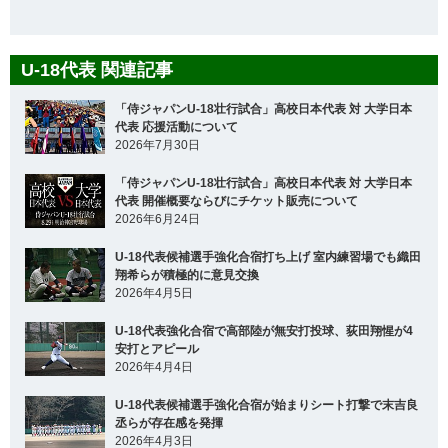
U-18代表 関連記事
「侍ジャパンU-18壮行試合」高校日本代表 対 大学日本
代表 応援活動について
2026年7月30日
「侍ジャパンU-18壮行試合」高校日本代表 対 大学日本
代表 開催概要ならびにチケット販売について
2026年6月24日
U-18代表候補選手強化合宿打ち上げ 室内練習場でも織田
翔希らが積極的に意見交換
2026年4月5日
U-18代表強化合宿で高部陸が無安打投球、荻田翔惺が4
安打とアピール
2026年4月4日
U-18代表候補選手強化合宿が始まりシート打撃で末吉良
丞らが存在感を発揮
2026年4月3日