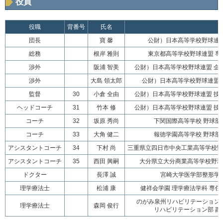
役員
役職
背番号
氏名
団長
寶 馨
公財）日本高等学校野球連盟
総務
根岸 雅則
東京都高等学校野球連盟 専
渉外
阪浦 智美
公財）日本高等学校野球連盟 企
渉外
大島 領太郎
公財）日本高等学校野球連盟 
監督
30
小倉 全由
公財）日本高等学校野球連盟 技
ヘッドコーチ
31
竹本 修
公財）日本高等学校野球連盟 技
コーチ
32
坂原 秀尚
下関国際高等学校 野球部
コーチ
33
大角 健二
報徳学園高等学校 野球部
アシスタントコーチ
34
下村 尚
三重県立四日市中央工業高等学校野
アシスタントコーチ
35
西田 興嗣
大分県立大分商業高等学校野球
ドクター
長澤 誠
宮崎大学医学部整形学
理学療法士
松浦 康
健祥会学園 理学療法学科 専任
のがみ泉州リハビリテーション
理学療法士
森岡 俊行
リハビリテーション部 副