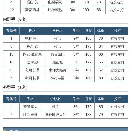
27
横山 悠
山梨学院
3年
178
73
右投右打
12
藤森 海斗
明徳義塾
3年
180
66
右投左打
内野手（6名）
背番号
氏名
学校名
学年
身長
体重
投打
4
奥村 凌大
横浜
3年
169
76
右投左打
5
為永 皓
横浜
3年
173
84
右投左打
13
岡部 飛雄馬
敦賀気比
3年
165
66
右投左打
16
辻 琉沙
履正社
3年
172
65
右投右打
6
高畑 知季
東洋大姫路
3年
167
67
右投右打
3
今岡 拓夢
神村学園
3年
180
80
右投右打
外野手（2名）
背番号
氏名
学校名
学年
身長
体重
投打
1
阿部 葉太
横浜
3年
179
85
右投左打
7
川口 蒼旺
神戸国際大付
3年
183
79
右投右打