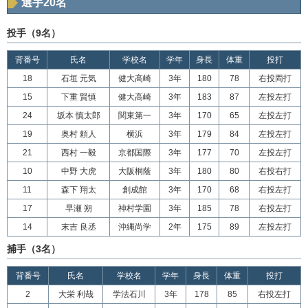
選手20名
投手（9名）
背番号
氏名
学校名
学年
身長
体重
投打
18
石垣 元気
健大高崎
3年
180
78
右投両打
15
下重 賢慎
健大高崎
3年
183
87
左投左打
24
坂本 慎太郎
関東第一
3年
170
65
左投左打
19
奥村 頼人
横浜
3年
179
84
左投左打
21
西村 一毅
京都国際
3年
177
70
左投左打
10
中野 大虎
大阪桐蔭
3年
180
80
右投右打
11
森下 翔太
創成館
3年
170
68
右投左打
17
早瀬 朔
神村学園
3年
185
78
右投左打
14
末吉 良丞
沖縄尚学
2年
175
89
左投左打
捕手（3名）
背番号
氏名
学校名
学年
身長
体重
投打
2
大栄 利哉
学法石川
3年
178
85
右投左打