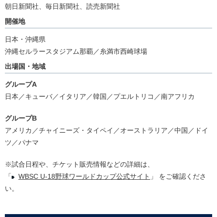
朝日新聞社、毎日新聞社、読売新聞社
開催地
日本・沖縄県
沖縄セルラースタジアム那覇／糸満市西崎球場
出場国・地域
グループA
日本／キューバ／イタリア／韓国／プエルトリコ／南アフリカ
グループB
アメリカ／チャイニーズ・タイペイ／オーストラリア／中国／ドイ
ツ／パナマ
※試合日程や、チケット販売情報などの詳細は、
「
WBSC U-18野球ワールドカップ公式サイト
」 をご確認くださ
い。