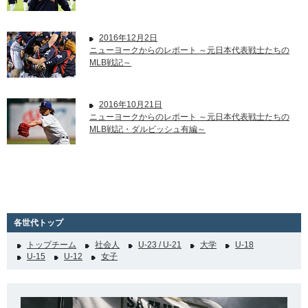
2016年12月2日
ニューヨークからのレポート ～元日本代表戦士たちの
MLB戦記～
2016年10月21日
ニューヨークからのレポート ～元日本代表戦士たちの
MLB戦記・ダルビッシュ有編～
各世代トップ
トップチーム
社会人
U-23 / U-21
大学
U-18
U-15
U-12
女子