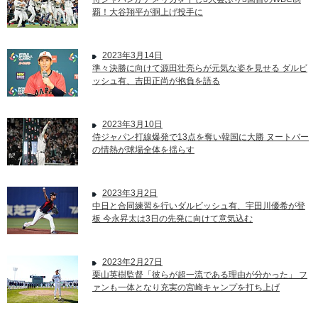
覇！大谷翔平が胴上げ投手に
2023年3月14日
準々決勝に向けて源田壮亮らが元気な姿を見せる ダルビ
ッシュ有、吉田正尚が抱負を語る
2023年3月10日
侍ジャパン打線爆発で13点を奪い韓国に大勝 ヌートバー
の情熱が球場全体を揺らす
2023年3月2日
中日と合同練習を行いダルビッシュ有、宇田川優希が登
板 今永昇太は3日の先発に向けて意気込む
2023年2月27日
栗山英樹監督「彼らが超一流である理由が分かった」 フ
ァンも一体となり充実の宮崎キャンプを打ち上げ