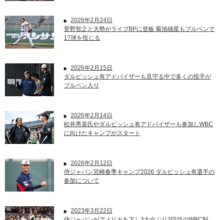
2026年2月24日
菅野智之と大勢がライブBPに登板 菊池雄星もブルペンで
17球を投じる
2026年2月15日
ダルビッシュ有アドバイザーも見守る中で多くの投手が
ブルペン入り
2026年2月14日
松井秀喜氏やダルビッシュ有アドバイザーも参加しWBC
に向けたキャンプがスタート
2026年2月12日
侍ジャパン宮崎春季キャンプ2026 ダルビッシュ有選手の
参加について
2023年3月22日
侍ジャパンがアメリカを下し3大会ぶり3回目のWBC制