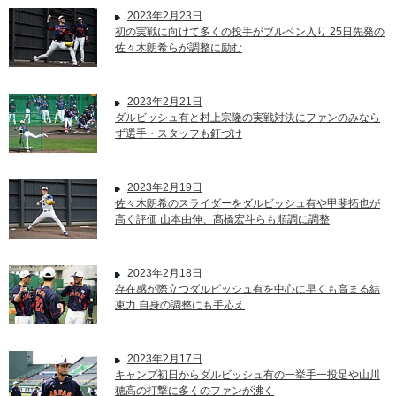
2023年2月23日
初の実戦に向けて多くの投手がブルペン入り 25日先発の
佐々木朗希らが調整に励む
2023年2月21日
ダルビッシュ有と村上宗隆の実戦対決にファンのみなら
ず選手・スタッフも釘づけ
2023年2月19日
佐々木朗希のスライダーをダルビッシュ有や甲斐拓也が
高く評価 山本由伸、髙橋宏斗らも順調に調整
2023年2月18日
存在感が際立つダルビッシュ有を中心に早くも高まる結
束力 自身の調整にも手応え
2023年2月17日
キャンプ初日からダルビッシュ有の一挙手一投足や山川
穂高の打撃に多くのファンが沸く