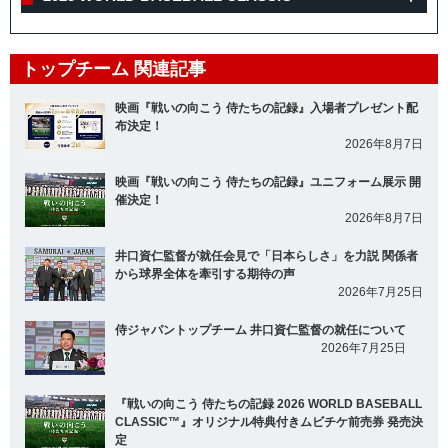
トップチーム 関連記事
映画『戦いの向こう 侍たちの記録』入場者プレゼント配
布決定！
2026年8月7日
映画『戦いの向こう 侍たちの記録』ユニフォーム展示 開
催決定！
2026年8月7日
井口資仁監督が就任会見で「日本らしさ」を力説 関係者
から球界全体を牽引する期待の声
2026年7月25日
侍ジャパントップチーム 井口資仁監督の就任について
2026年7月25日
『戦いの向こう 侍たちの記録 2026 WORLD BASEBALL
CLASSIC™』オリジナル特典付きムビチケ前売券 発売決
定