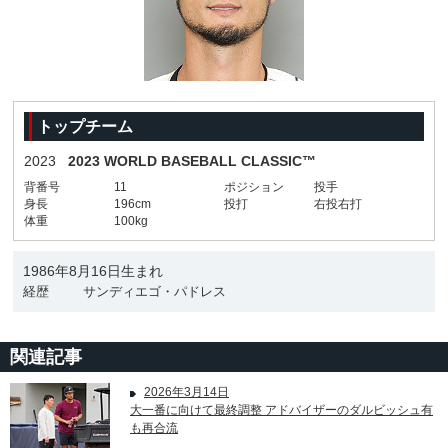
トップチーム
2023
2023 WORLD BASEBALL CLASSIC™
背番号
11
ポジション
投手
身長
196cm
投打
右投右打
体重
100kg
1986年8月16日生まれ
経歴
サンディエゴ・パドレス
関連記事
2026年3月14日
大一番に向けて最終調整 アドバイザーのダルビッシュ有
も再合流