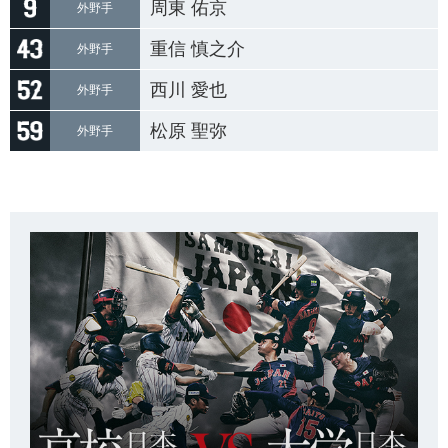
周東 佑京
外野手
重信 慎之介
外野手
西川 愛也
外野手
松原 聖弥
外野手