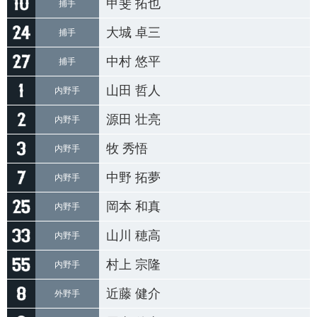
甲斐 拓也
捕手
大城 卓三
捕手
中村 悠平
捕手
山田 哲人
内野手
源田 壮亮
内野手
牧 秀悟
内野手
中野 拓夢
内野手
岡本 和真
内野手
山川 穂高
内野手
村上 宗隆
内野手
近藤 健介
外野手