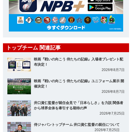
トップチーム 関連記事
映画『戦いの向こう 侍たちの記録』入場者プレゼント配
布決定！
2026年8月7日
映画『戦いの向こう 侍たちの記録』ユニフォーム展示 開
催決定！
2026年8月7日
井口資仁監督が就任会見で「日本らしさ」を力説 関係者
から球界全体を牽引する期待の声
2026年7月25日
侍ジャパントップチーム 井口資仁監督の就任について
2026年7月25日