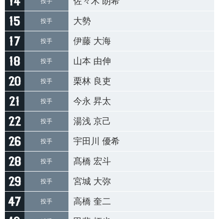
佐々木 朗希
投手
大勢
投手
伊藤 大海
投手
山本 由伸
投手
栗林 良吏
投手
今永 昇太
投手
湯浅 京己
投手
宇田川 優希
投手
髙橋 宏斗
投手
宮城 大弥
投手
高橋 奎二
投手