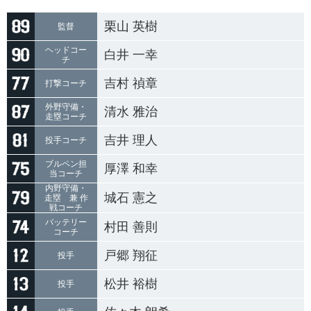
栗山 英樹
監督
ヘッドコー
白井 一幸
チ
吉村 禎章
打撃コーチ
外野守備・
清水 雅治
走塁コーチ
吉井 理人
投手コーチ
ブルペン担
厚澤 和幸
当コーチ
内野守備・
城石 憲之
走塁 兼 作
戦コーチ
バッテリー
村田 善則
コーチ
戸郷 翔征
投手
松井 裕樹
投手