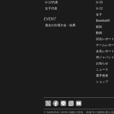
U-12代表
U-15
女子代表
U-12
女子
EVENT
Baseball5
過去の出場大会・結果
総括
動画
試合レポー
チームレポ
会見レポー
侍ジャパン
お知らせ
ニュース
選手発表
ショップ
© SAMURAI JAPAN
掲載の情報・画像等の無断転載を固