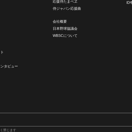
応援侍たまベヱ
I
侍ジャパン応援曲
会社概要
日本野球協議会
WBSCについて
ト
ート
ト
インタビュー
く禁じます