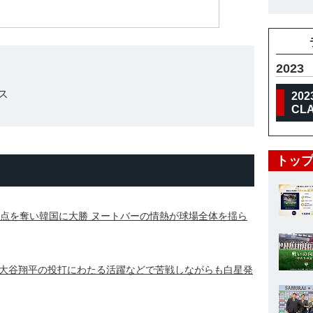
2023
ス
202
CL
トップ
3点を奪い韓国に大勝 ヌートバーの情熱が球場全体を揺ら
大谷翔平の投打にわたる活躍などで苦戦しながらも白星発