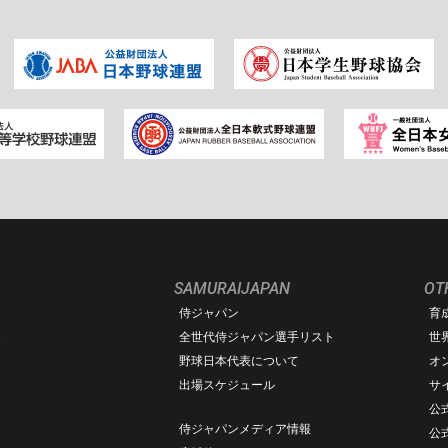
SAMURAIJAPAN
OT
侍ジャパン
育
ム
全世代侍ジャパン選手リスト
世
野球日本代表について
オ
出場スケジュール
サ
公式
侍ジャパンメディア情報
公