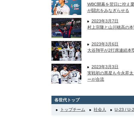
WBC開幕を翌日に控え
が闘志をみなぎらせる
2023年3月7日
村上宗隆と山川穂高の本
2023年3月6日
大谷翔平が2打席連続本
2023年3月3日
実戦初の黒星も今永昇太
ーが合流
各世代トップ
トップチーム
社会人
U-23 / U-