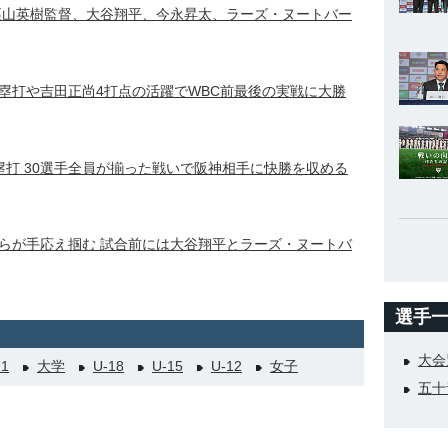
栗山英樹監督、大谷翔平、今永昇太、ラーズ・ヌートバー
塁打や吉田正尚4打点の活躍でWBC前最後の実戦に大勝
塁打 30選手全員が揃った戦いで阪神相手に快勝を収める
らが手応え掴む 試合前には大谷翔平とラーズ・ヌートバ
選手
大会
21
大学
U-18
U-15
U-12
女子
五十