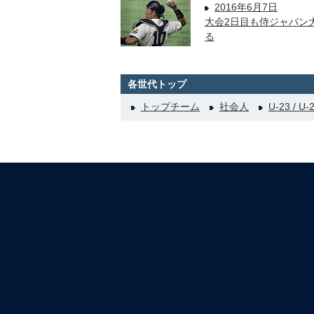
2016年6月7日
大会2日目も侍ジャパン
る
各世代トップ
トップチーム
社会人
U-23 / U-