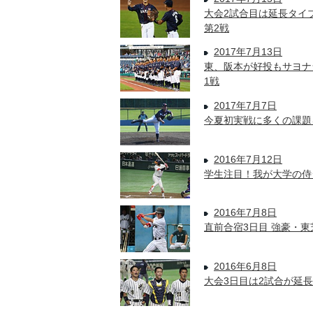
大会2試合目は延長タイ
第2戦
2017年7月13日
東、阪本が好投もサヨナ
1戦
2017年7月7日
今夏初実戦に多くの課題
2016年7月12日
学生注目！我が大学の侍
2016年7月8日
直前合宿3日目 強豪・
2016年6月8日
大会3日目は2試合が延