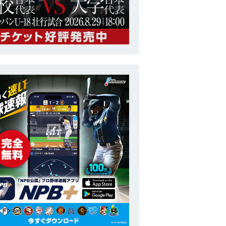
大学
第41回 日米大学野球選手権大会
番号
7
ポジション
内野手
長
180cm
投打
右投左打