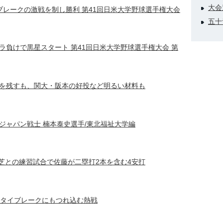
大会
ブレークの激戦を制し勝利 第41回日米大学野球選手権大会
五十
ラ負けで黒星スタート 第41回日米大学野球選手権大会 第
を残すも、関大・阪本の好投など明るい材料も
ジャパン戦士 楠本泰史選手/東北福祉大学編
東芝との練習試合で佐藤が二塁打2本を含む4安打
長タイブレークにもつれ込む熱戦