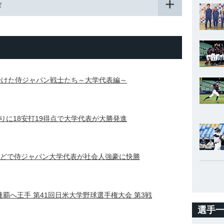
会
を受けた侍ジャパン戦士たち～大学代表編～
りに18安打19得点で大学代表が大勝発進
などで侍ジャパン大学代表が社会人強豪に快勝
覇へ王手 第41回日米大学野球選手権大会 第3戦
選手