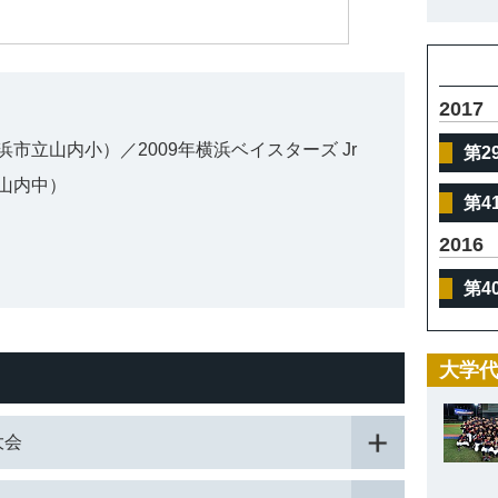
体
2017
市立山内小）／2009年横浜ベイスターズ Jr
第2
山内中）
第4
2016
第4
大学代
大会