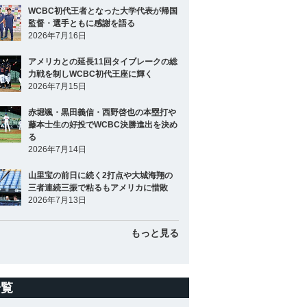
WCBC初代王者となった大学代表が帰国
監督・選手ともに感謝を語る
2026年7月16日
アメリカとの延長11回タイブレークの総
力戦を制しWCBC初代王座に輝く
2026年7月15日
赤堀颯・黒田義信・西野啓也の本塁打や
藤本士生の好投でWCBC決勝進出を決め
る
2026年7月14日
山里宝の前日に続く2打点や大城海翔の
三者連続三振で粘るもアメリカに惜敗
2026年7月13日
もっと見る
一覧