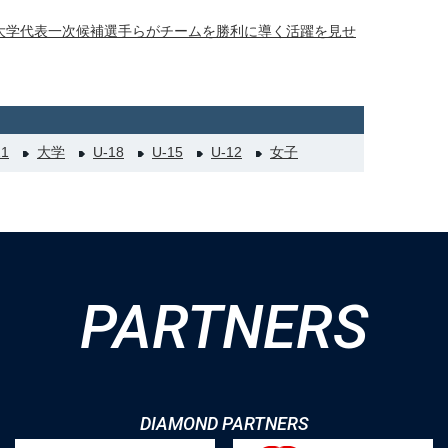
大学代表一次候補選手らがチームを勝利に導く活躍を見せ
21
大学
U-18
U-15
U-12
女子
PARTNERS
DIAMOND PARTNERS