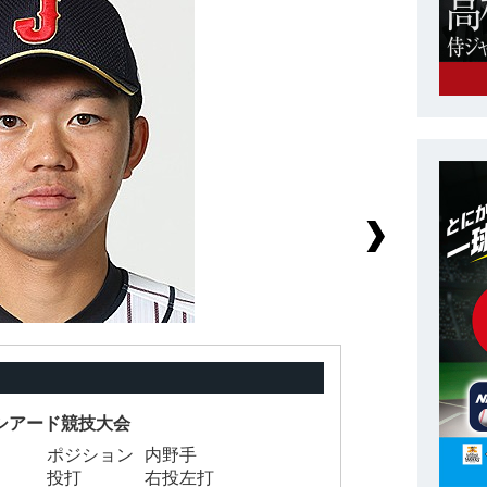
ーシアード競技大会
ポジション
内野手
背
投打
右投左打
身