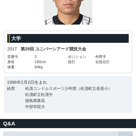
大学
2017
第29回 ユニバーシアード競技大会
背番号
3
ポジション
外野手
身長
180cm
投打
右投右打
体重
84kg
1996年2月2日生まれ
経歴
松茂コンドルスポーツ少年団（松茂町立長原小）
松茂町立松茂中
徳島商業高
中部学院大
Q&A