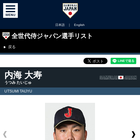
日本語
｜
English
全世代侍ジャパン選手リスト
戻る
内海 大寿
うつみ たいじゅ
UTSUMI TAIJYU