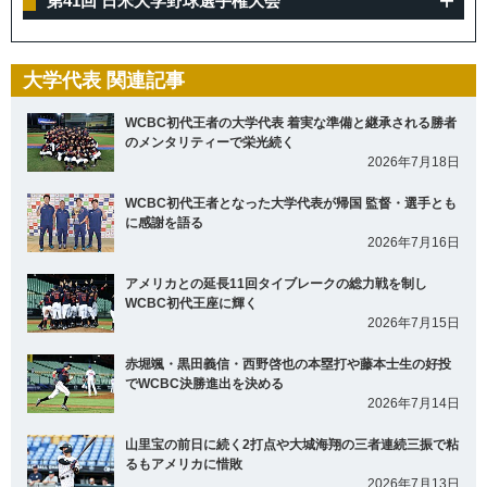
第41回 日米大学野球選手権大会
大学代表 関連記事
WCBC初代王者の大学代表 着実な準備と継承される勝者
のメンタリティーで栄光続く
2026年7月18日
WCBC初代王者となった大学代表が帰国 監督・選手とも
に感謝を語る
2026年7月16日
アメリカとの延長11回タイブレークの総力戦を制し
WCBC初代王座に輝く
2026年7月15日
赤堀颯・黒田義信・西野啓也の本塁打や藤本士生の好投
でWCBC決勝進出を決める
2026年7月14日
山里宝の前日に続く2打点や大城海翔の三者連続三振で粘
るもアメリカに惜敗
2026年7月13日