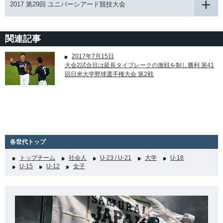
2017 第29回 ユニバーシアード競技大会
関連記事
2017年7月15日
大会2試合目は延長タイブレークの激戦を制し勝利 第41
回日米大学野球選手権大会 第2戦
各世代トップ
トップチーム
社会人
U-23 / U-21
大学
U-18
U-15
U-12
女子