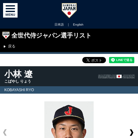
日本語
｜
English
全世代侍ジャパン選手リスト
戻る
小林 遼
こばやし りょう
KOBAYASHI RYO