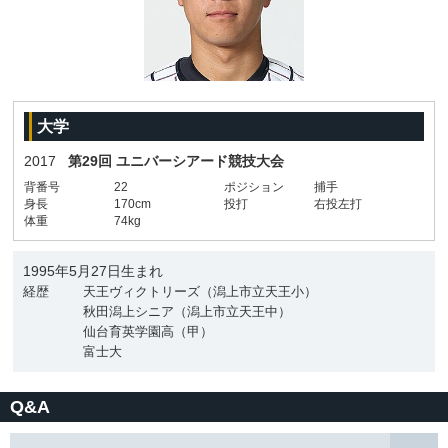
大学
2017
第29回 ユニバーシアード競技大会
背番号
22
ポジション
捕手
身長
170cm
投打
右投左打
体重
74kg
1995年5月27日生まれ
経歴
天王ヴィクトリーズ（潟上市立天王小）
秋田潟上シニア（潟上市立天王中）
仙台育英学園高（甲）
富士大
Q&A