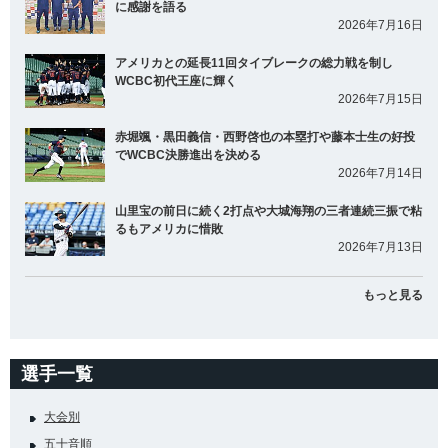
に感謝を語る
2026年7月16日
アメリカとの延長11回タイブレークの総力戦を制し
WCBC初代王座に輝く
2026年7月15日
赤堀颯・黒田義信・西野啓也の本塁打や藤本士生の好投
でWCBC決勝進出を決める
2026年7月14日
山里宝の前日に続く2打点や大城海翔の三者連続三振で粘
るもアメリカに惜敗
2026年7月13日
もっと見る
選手一覧
大会別
五十音順