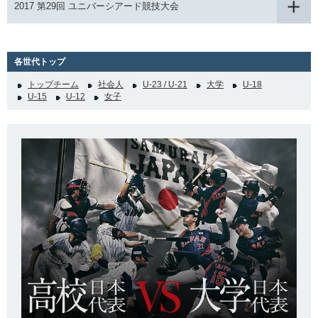
2017 第29回 ユニバーシアード競技大会
各世代トップ
トップチーム
社会人
U-23 / U-21
大学
U-18
U-15
U-12
女子