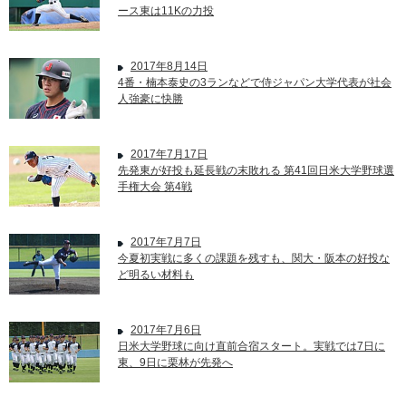
ース東は11Kの力投
2017年8月14日
4番・楠本泰史の3ランなどで侍ジャパン大学代表が社会
人強豪に快勝
2017年7月17日
先発東が好投も延長戦の末敗れる 第41回日米大学野球選
手権大会 第4戦
2017年7月7日
今夏初実戦に多くの課題を残すも、関大・阪本の好投な
ど明るい材料も
2017年7月6日
日米大学野球に向け直前合宿スタート。実戦では7日に
東、9日に栗林が先発へ