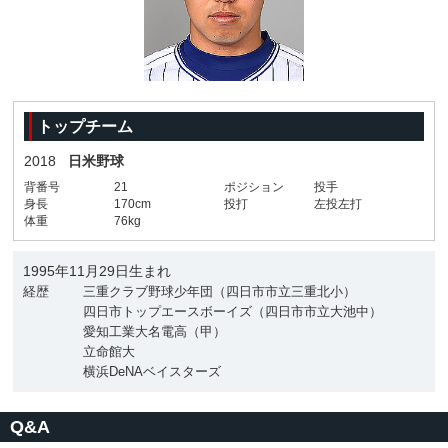
トップチーム
2018
日米野球
背番号
21
ポジション
投手
身長
170cm
投打
左投左打
体重
76kg
1995年11月29日生まれ
経歴
三重クラブ野球少年団（四日市市立三重北小）
四日市トップエースボーイズ（四日市市立大池中）
愛知工業大名電高（甲）
立命館大
横浜DeNAベイスターズ
Q&A