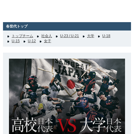
各世代トップ
トップチーム
社会人
U-23 / U-21
大学
U-18
U-15
U-12
女子