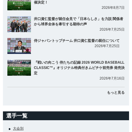
催決定！
2026年8月7日
井口資仁監督が就任会見で「日本らしさ」を力説 関係者
から球界全体を牽引する期待の声
2026年7月25日
侍ジャパントップチーム 井口資仁監督の就任について
2026年7月25日
『戦いの向こう 侍たちの記録 2026 WORLD BASEBALL
CLASSIC™』オリジナル特典付きムビチケ前売券 発売決
定
2026年7月16日
もっと見る
選手一覧
大会別