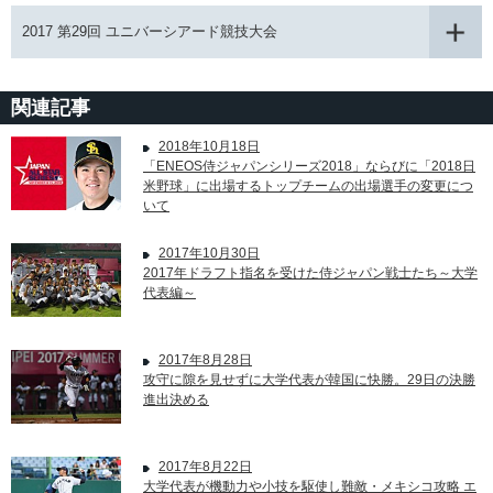
2017 第29回 ユニバーシアード競技大会
関連記事
2018年10月18日
「ENEOS侍ジャパンシリーズ2018」ならびに「2018日
米野球」に出場するトップチームの出場選手の変更につ
いて
2017年10月30日
2017年ドラフト指名を受けた侍ジャパン戦士たち～大学
代表編～
2017年8月28日
攻守に隙を見せずに大学代表が韓国に快勝。29日の決勝
進出決める
2017年8月22日
大学代表が機動力や小技を駆使し難敵・メキシコ攻略 エ