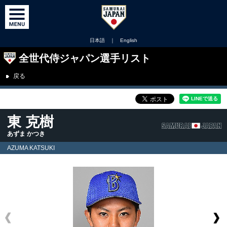
日本語
｜
English
全世代侍ジャパン選手リスト
戻る
東 克樹
あずま かつき
AZUMA KATSUKI