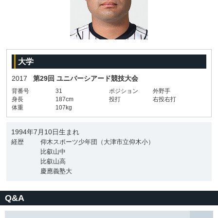
大学
2017
第29回 ユニバーシアード競技大会
背番号
31
ポジション
外野手
身長
187cm
投打
右投右打
体重
107kg
1994年7月10日生まれ
経歴
仰木スポーツ少年団（大津市立仰木小）
比叡山中
比叡山高
慶應義塾大
Q&A