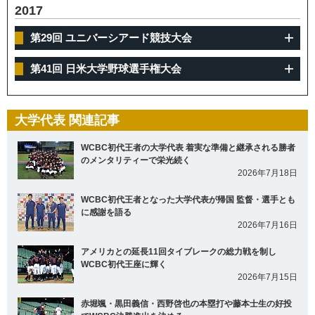
2017
第29回 ユニバーシアード競技大会
第41回 日米大学野球選手権大会
大学代表 関連記事
WCBC初代王者の大学代表 着実な準備と継承される勝者
のメンタリティーで栄光続く
2026年7月18日
WCBC初代王者となった大学代表が帰国 監督・選手とも
に感謝を語る
2026年7月16日
アメリカとの延長11回タイブレークの総力戦を制し
WCBC初代王座に輝く
2026年7月15日
赤堀颯・黒田義信・西野啓也の本塁打や藤本士生の好投