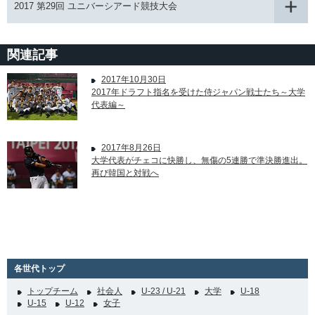
2017 第29回 ユニバーシアード競技大会
関連記事
2017年10月30日
2017年ドラフト指名を受けた侍ジャパン戦士たち～大学
代表編～
2017年8月26日
大学代表がチェコに快勝し、無傷の5連勝で準決勝進出。
再び韓国と対戦へ
各世代トップ
トップチーム
社会人
U-23 / U-21
大学
U-18
U-15
U-12
女子