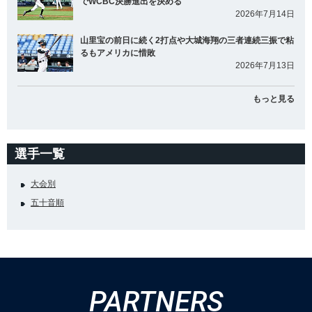
でWCBC決勝進出を決める
2026年7月14日
山里宝の前日に続く2打点や大城海翔の三者連続三振で粘
るもアメリカに惜敗
2026年7月13日
もっと見る
選手一覧
大会別
五十音順
PARTNERS