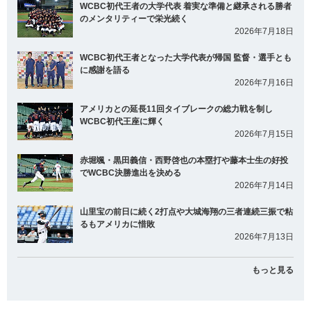
WCBC初代王者の大学代表 着実な準備と継承される勝者
のメンタリティーで栄光続く
2026年7月18日
WCBC初代王者となった大学代表が帰国 監督・選手とも
に感謝を語る
2026年7月16日
アメリカとの延長11回タイブレークの総力戦を制し
WCBC初代王座に輝く
2026年7月15日
赤堀颯・黒田義信・西野啓也の本塁打や藤本士生の好投
でWCBC決勝進出を決める
2026年7月14日
山里宝の前日に続く2打点や大城海翔の三者連続三振で粘
るもアメリカに惜敗
2026年7月13日
もっと見る