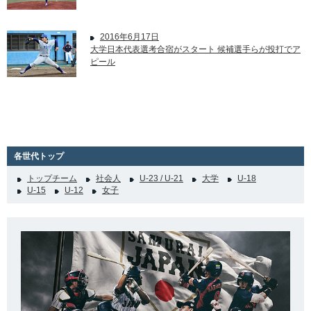
2016年6月17日
大学日本代表選考合宿がスタート 候補選手らが投打でア
ピール
各世代トップ
トップチーム
社会人
U-23 / U-21
大学
U-18
U-15
U-12
女子