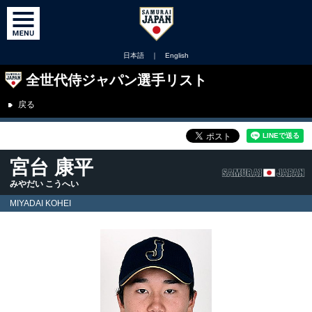
日本語
｜
English
全世代侍ジャパン選手リスト
戻る
宮台 康平
みやだい こうへい
MIYADAI KOHEI