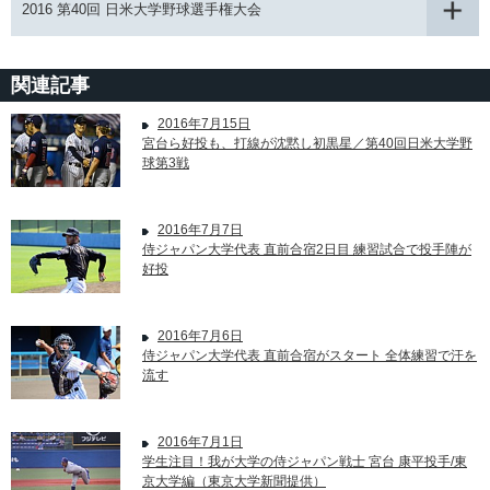
2016 第40回 日米大学野球選手権大会
関連記事
2016年7月15日
宮台ら好投も、打線が沈黙し初黒星／第40回日米大学野
球第3戦
2016年7月7日
侍ジャパン大学代表 直前合宿2日目 練習試合で投手陣が
好投
2016年7月6日
侍ジャパン大学代表 直前合宿がスタート 全体練習で汗を
流す
2016年7月1日
学生注目！我が大学の侍ジャパン戦士 宮台 康平投手/東
京大学編（東京大学新聞提供）