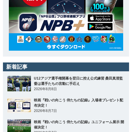
新着記事
U12アジア選手権開幕を翌日に控え公式練習 桑田真澄監
督は選手たちの言動に手応え
2026年8月8日
映画『戦いの向こう 侍たちの記録』入場者プレゼント配
布決定！
2026年8月7日
映画『戦いの向こう 侍たちの記録』ユニフォーム展示 開
催決定！