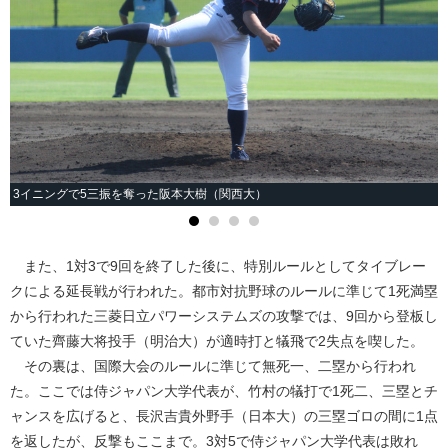
3イニングで5三振を奪った阪本大樹（関西大）
また、1対3で9回を終了した後に、特別ルールとしてタイブレー
クによる延長戦が行われた。都市対抗野球のルールに準じて1死満塁
から行われた三菱日立パワーシステムズの攻撃では、9回から登板し
ていた齊藤大将投手（明治大）が適時打と犠飛で2失点を喫した。
その裏は、国際大会のルールに準じて無死一、二塁から行われ
た。ここでは侍ジャパン大学代表が、竹村の犠打で1死二、三塁とチ
ャンスを広げると、長沢吉貴外野手（日本大）の三塁ゴロの間に1点
を返したが、反撃もここまで。3対5で侍ジャパン大学代表は敗れ