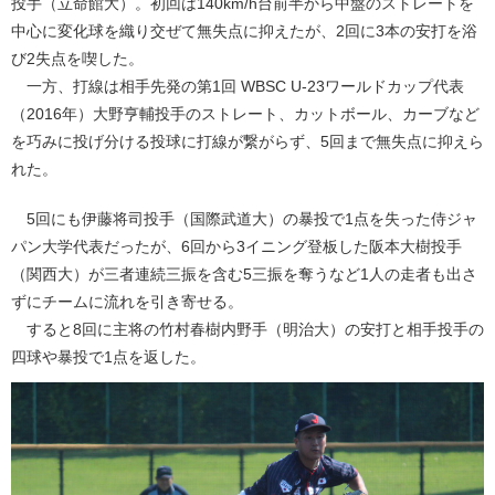
投手（立命館大）。初回は140km/h台前半から中盤のストレートを
中心に変化球を織り交ぜて無失点に抑えたが、2回に3本の安打を浴
び2失点を喫した。
一方、打線は相手先発の第1回 WBSC U-23ワールドカップ代表
（2016年）大野亨輔投手のストレート、カットボール、カーブなど
を巧みに投げ分ける投球に打線が繋がらず、5回まで無失点に抑えら
れた。
5回にも伊藤将司投手（国際武道大）の暴投で1点を失った侍ジャ
パン大学代表だったが、6回から3イニング登板した阪本大樹投手
（関西大）が三者連続三振を含む5三振を奪うなど1人の走者も出さ
ずにチームに流れを引き寄せる。
すると8回に主将の竹村春樹内野手（明治大）の安打と相手投手の
四球や暴投で1点を返した。