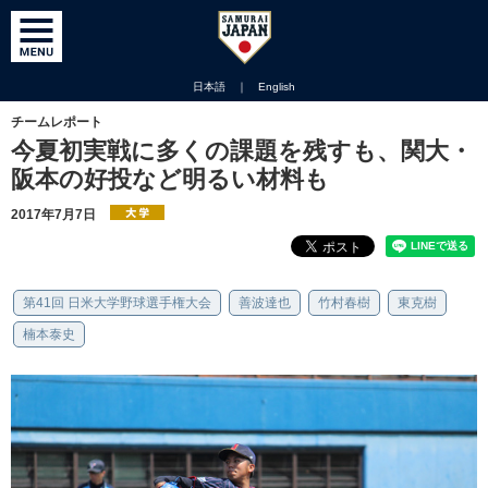
日本語
｜
English
チームレポート
今夏初実戦に多くの課題を残すも、関大・
阪本の好投など明るい材料も
2017年7月7日
第41回 日米大学野球選手権大会
善波達也
竹村春樹
東克樹
楠本泰史