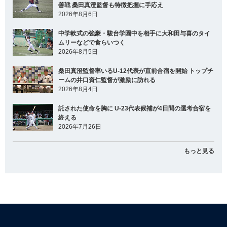
善戦 桑田真澄監督も特徴把握に手応え
2026年8月6日
中学軟式の強豪・駿台学園中を相手に大和田与喜のタイ
ムリーなどで食らいつく
2026年8月5日
桑田真澄監督率いるU-12代表が直前合宿を開始 トップチ
ームの井口資仁監督が激励に訪れる
2026年8月4日
託された使命を胸に U-23代表候補が4日間の選考合宿を
終える
2026年7月26日
もっと見る