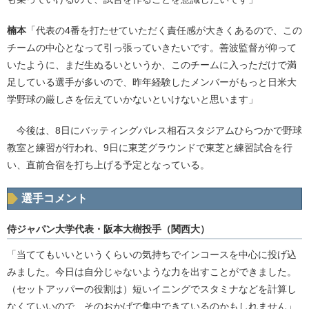
楠本
「代表の4番を打たせていただく責任感が大きくあるので、この
チームの中心となって引っ張っていきたいです。善波監督が仰って
いたように、まだ生ぬるいというか、このチームに入っただけで満
足している選手が多いので、昨年経験したメンバーがもっと日米大
学野球の厳しさを伝えていかないといけないと思います」
今後は、8日にバッティングパレス相石スタジアムひらつかで野球
教室と練習が行われ、9日に東芝グラウンドで東芝と練習試合を行
い、直前合宿を打ち上げる予定となっている。
選手コメント
侍ジャパン大学代表・阪本大樹投手（関西大）
「当ててもいいというくらいの気持ちでインコースを中心に投げ込
みました。今日は自分じゃないような力を出すことができました。
（セットアッパーの役割は）短いイニングでスタミナなどを計算し
なくていいので、そのおかげで集中できているのかもしれません」