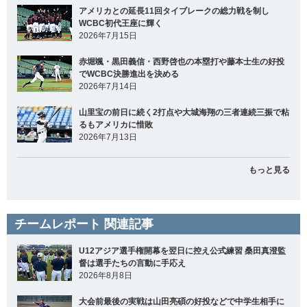
アメリカとの延長11回タイブレークの総力戦を制し
WCBC初代王座に輝く
2026年7月15日
赤堀颯・黒田義信・西野啓也の本塁打や藤本士生の好投
でWCBC決勝進出を決める
2026年7月14日
山里宝の前日に続く2打点や大城海翔の三者連続三振で粘
るもアメリカに惜敗
2026年7月13日
もっと見る
チームレポート 関連記事
U12アジア選手権開幕を翌日に控え公式練習 桑田真澄監
督は選手たちの言動に手応え
2026年8月8日
大会前最後の実戦は山田亮碩の好投などで中学生相手に