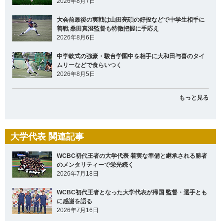
2026年8月7日
大会前最後の実戦は山田亮碩の好投などで中学生相手に
善戦 桑田真澄監督も特徴把握に手応え
2026年8月6日
中学軟式の強豪・駿台学園中を相手に大和田与喜のタイ
ムリーなどで食らいつく
2026年8月5日
もっと見る
大学代表 関連記事
WCBC初代王者の大学代表 着実な準備と継承される勝者
のメンタリティーで栄光続く
2026年7月18日
WCBC初代王者となった大学代表が帰国 監督・選手とも
に感謝を語る
2026年7月16日