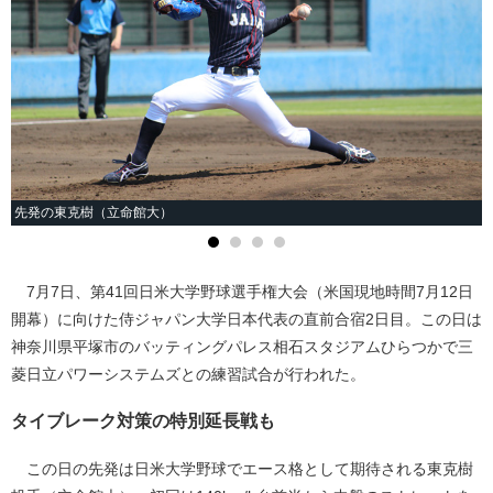
先発の東克樹（立命館大）
7月7日、第41回日米大学野球選手権大会（米国現地時間7月12日
開幕）に向けた侍ジャパン大学日本代表の直前合宿2日目。この日は
神奈川県平塚市のバッティングパレス相石スタジアムひらつかで三
菱日立パワーシステムズとの練習試合が行われた。
タイブレーク対策の特別延長戦も
この日の先発は日米大学野球でエース格として期待される東克樹