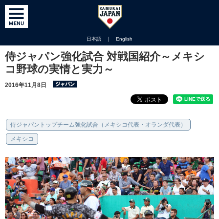
日本語
｜
English
侍ジャパン強化試合 対戦国紹介～メキシ
コ野球の実情と実力～
2016年11月8日
侍ジャパントップチーム強化試合（メキシコ代表・オランダ代表）
メキシコ