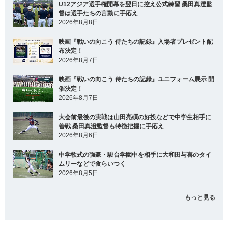
U12アジア選手権開幕を翌日に控え公式練習 桑田真澄監
督は選手たちの言動に手応え
2026年8月8日
映画『戦いの向こう 侍たちの記録』入場者プレゼント配
布決定！
2026年8月7日
映画『戦いの向こう 侍たちの記録』ユニフォーム展示 開
催決定！
2026年8月7日
大会前最後の実戦は山田亮碩の好投などで中学生相手に
善戦 桑田真澄監督も特徴把握に手応え
2026年8月6日
中学軟式の強豪・駿台学園中を相手に大和田与喜のタイ
ムリーなどで食らいつく
2026年8月5日
もっと見る