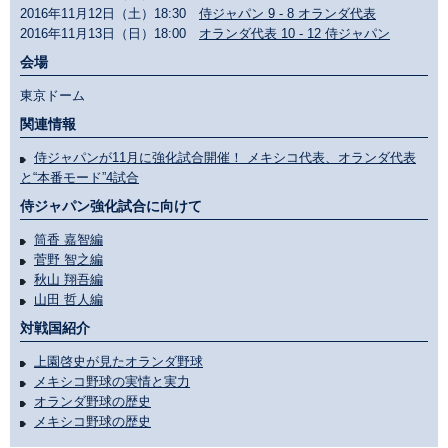
2016年11月12日（土）18:30
侍ジャパン 9 - 8 オランダ代表
2016年11月13日（日）18:00
オランダ代表 10 - 12 侍ジャパン
会場
東京ドーム
関連情報
侍ジャパンが11月に強化試合開催！ メキシコ代表、オランダ代表
と“本番モード”4試合
侍ジャパン強化試合に向けて
筒香 嘉智編
菅野 智之編
秋山 翔吾編
山田 哲人編
対戦国紹介
上園啓史が見たオランダ野球
メキシコ野球の実情と実力
オランダ野球の歴史
メキシコ野球の歴史