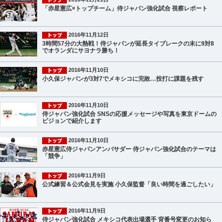
「赤星憲広×トップチーム」侍ジャパン強化試合 視察レポート
2016年11月12日
3時間57分の大熱戦！侍ジャパンが延長タイブレークの末に9対8
でオランダにサヨナラ勝ち！
2016年11月10日
小久保ジャパンが3対7でメキシコに完敗…投打に課題を残す
2016年11月10日
侍ジャパン強化試合 SNSの応援メッセージや写真を東京ドームの
ビジョンで紹介します
2016年11月10日
赤星憲広侍ジャパンアンバサダー 侍ジャパン強化試合のテーマは
「競争」
2016年11月9日
公式練習＆公式会見を実施 小久保監督「良い時間を過ごしたい」
2016年11月9日
侍ジャパン強化試合 メキシコ代表出場選手 背番号変更のお知ら