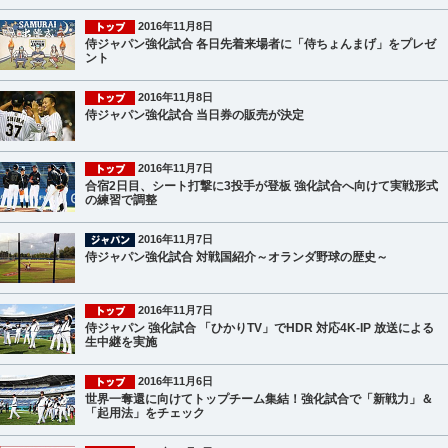
2016年11月8日
侍ジャパン強化試合 各日先着来場者に「侍ちょんまげ」をプレゼ
ント
2016年11月8日
侍ジャパン強化試合 当日券の販売が決定
2016年11月7日
合宿2日目、シート打撃に3投手が登板 強化試合へ向けて実戦形式
の練習で調整
2016年11月7日
侍ジャパン強化試合 対戦国紹介～オランダ野球の歴史～
2016年11月7日
侍ジャパン 強化試合 「ひかりTV」でHDR 対応4K-IP 放送による
生中継を実施
2016年11月6日
世界一奪還に向けてトップチーム集結！強化試合で「新戦力」＆
「起用法」をチェック