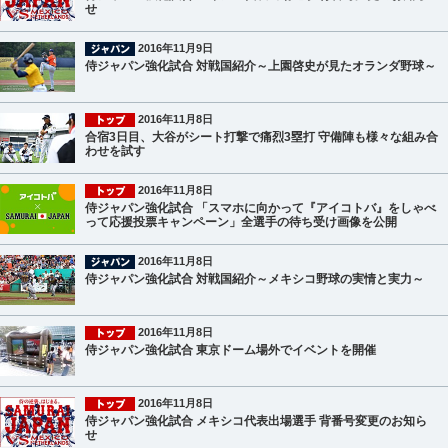
せ
2016年11月9日
侍ジャパン強化試合 対戦国紹介～上園啓史が見たオランダ野球～
2016年11月8日
合宿3日目、大谷がシート打撃で痛烈3塁打 守備陣も様々な組み合
わせを試す
2016年11月8日
侍ジャパン強化試合 「スマホに向かって『アイコトバ』をしゃべ
って応援投票キャンペーン」全選手の待ち受け画像を公開
2016年11月8日
侍ジャパン強化試合 対戦国紹介～メキシコ野球の実情と実力～
2016年11月8日
侍ジャパン強化試合 東京ドーム場外でイベントを開催
2016年11月8日
侍ジャパン強化試合 メキシコ代表出場選手 背番号変更のお知ら
せ