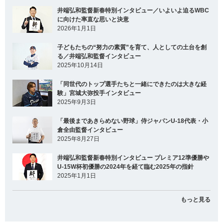
井端弘和監督新春特別インタビュー／いよいよ迫るWBC
に向けた率直な思いと決意
2026年1月1日
子どもたちの“努力の素質”を育て、人としての土台を創
る／井端弘和監督インタビュー
2025年10月14日
「同世代のトップ選手たちと一緒にできたのは大きな経
験」宮城大弥投手インタビュー
2025年9月3日
「最後まであきらめない野球」侍ジャパンU-18代表・小
倉全由監督インタビュー
2025年8月27日
井端弘和監督新春特別インタビュー プレミア12準優勝や
U-15W杯初優勝の2024年を経て臨む2025年の指針
2025年1月1日
もっと見る