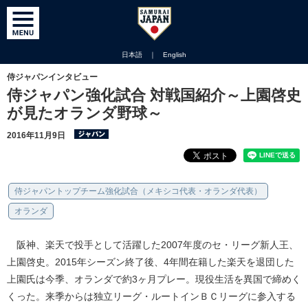
日本語
｜
English
侍ジャパンインタビュー
侍ジャパン強化試合 対戦国紹介～上園啓史
が見たオランダ野球～
2016年11月9日
侍ジャパントップチーム強化試合（メキシコ代表・オランダ代表）
オランダ
阪神、楽天で投手として活躍した2007年度のセ・リーグ新人王、
上園啓史。2015年シーズン終了後、4年間在籍した楽天を退団した
上園氏は今季、オランダで約3ヶ月プレー。現役生活を異国で締めく
くった。来季からは独立リーグ・ルートインＢＣリーグに参入する