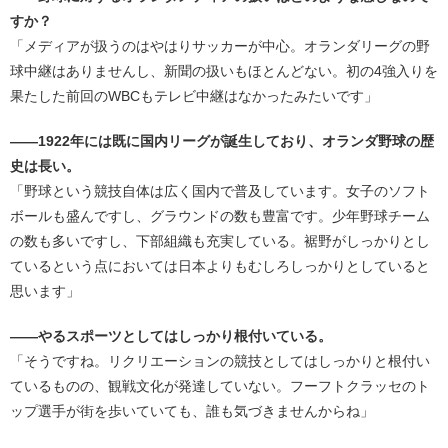
すか？
「メディアが扱うのはやはりサッカーが中心。オランダリーグの野
球中継はありませんし、新聞の扱いもほとんどない。初の4強入りを
果たした前回のWBCもテレビ中継はなかったみたいです」
――1922年には既に国内リーグが誕生しており、オランダ野球の歴
史は長い。
「野球という競技自体は広く国内で普及しています。女子のソフト
ボールも盛んですし、グラウンドの数も豊富です。少年野球チーム
の数も多いですし、下部組織も充実している。裾野がしっかりとし
ているという点においては日本よりもむしろしっかりとしていると
思います」
――やるスポーツとしてはしっかり根付いている。
「そうですね。リクリエーションの競技としてはしっかりと根付い
ているものの、観戦文化が発達していない。フーフトクラッセのト
ップ選手が街を歩いていても、誰も気づきませんからね」