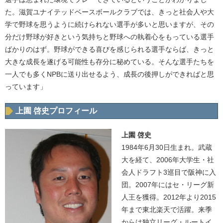
た。滋賀ユナイテッドベースボールクラブでは、きっと社会人や大
学で野球を思うように続けられない選手が多いと思いますが、その
分だけ野球が好きという気持ちと野球への執着心をもっている選手
ばかりのはず。野球ができる喜びを感じられる選手ならば、きっと
大きな成長を遂げる可能性も存分に秘めている。そんな選手たちを
一人でも多くNPBに送り出せるよう、成長の後押しができればと思
っています」
上園 啓史プロフィール
上園 啓史
1984年6月30日生まれ。武蔵
大を経て、2006年大学生・社
会人ドラフト3巡目で阪神に入
団。2007年にはセ・リーグ新
人王を獲得。2012年より2015
年まで東北楽天で活躍。来季
からは独立リーグ・ルートイ