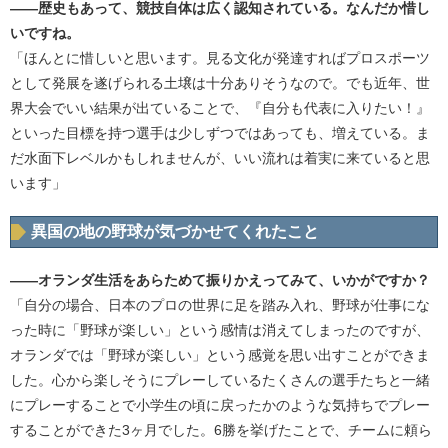
――歴史もあって、競技自体は広く認知されている。なんだか惜し
いですね。
「ほんとに惜しいと思います。見る文化が発達すればプロスポーツ
として発展を遂げられる土壌は十分ありそうなので。でも近年、世
界大会でいい結果が出ていることで、『自分も代表に入りたい！』
といった目標を持つ選手は少しずつではあっても、増えている。ま
だ水面下レベルかもしれませんが、いい流れは着実に来ていると思
います」
異国の地の野球が気づかせてくれたこと
――オランダ生活をあらためて振りかえってみて、いかがですか？
「自分の場合、日本のプロの世界に足を踏み入れ、野球が仕事にな
った時に「野球が楽しい」という感情は消えてしまったのですが、
オランダでは「野球が楽しい」という感覚を思い出すことができま
した。心から楽しそうにプレーしているたくさんの選手たちと一緒
にプレーすることで小学生の頃に戻ったかのような気持ちでプレー
することができた3ヶ月でした。6勝を挙げたことで、チームに頼ら