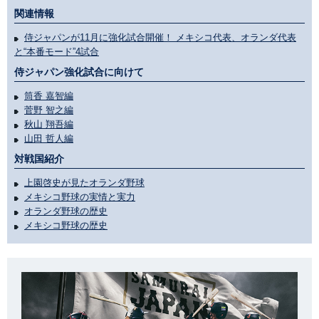
関連情報
侍ジャパンが11月に強化試合開催！ メキシコ代表、オランダ代表
と“本番モード”4試合
侍ジャパン強化試合に向けて
筒香 嘉智編
菅野 智之編
秋山 翔吾編
山田 哲人編
対戦国紹介
上園啓史が見たオランダ野球
メキシコ野球の実情と実力
オランダ野球の歴史
メキシコ野球の歴史