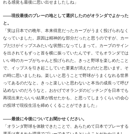
れる感覚も最後に思い出せましたしね」
――現役最後のプレーの地として選択したのがオランダでよかった
と。
「実は日本での晩年、本来得意だったカーブがうまく投げられなく
なっていました。原因は精神的な部分だったと思うのですが、カー
ブだけがイップスみたいな状態になってしまって。カーブのサイン
を出されてもずっと首を横に振っていたんです。でもオランダでは
いい時のカーブがちゃんと投げられた。きっと野球を楽しめたこと
で、イップスを引き起こしていた要素が消えたのだと思います。そ
の時に思いましたね。楽しいと思うことで野球がうまくなれる世界
ってあるのだなと。きっと楽しいと思わないと本当の成長って呼び
込めないのだろうなと。おかげでオランダのピッチングを日本でも
再現出来たらいい結果が残せたかも、と思ってしまうくらいの会心
の投球で現役生活を締めくくることができました」
――最後に今後についてお聞かせください。
「オランダ野球を体験できたことで、あらためて日本でプレーする
選手は恵まれた環境でプレーできているということがわかりまし