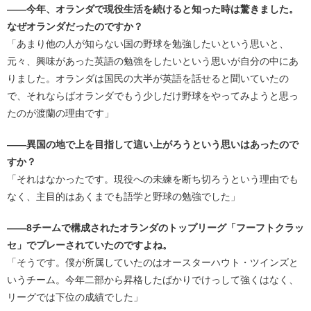
――今年、オランダで現役生活を続けると知った時は驚きました。
なぜオランダだったのですか？
「あまり他の人が知らない国の野球を勉強したいという思いと、
元々、興味があった英語の勉強をしたいという思いが自分の中にあ
りました。オランダは国民の大半が英語を話せると聞いていたの
で、それならばオランダでもう少しだけ野球をやってみようと思っ
たのが渡蘭の理由です」
――異国の地で上を目指して這い上がろうという思いはあったので
すか？
「それはなかったです。現役への未練を断ち切ろうという理由でも
なく、主目的はあくまでも語学と野球の勉強でした」
――8チームで構成されたオランダのトップリーグ「フーフトクラッ
セ」でプレーされていたのですよね。
「そうです。僕が所属していたのはオースターハウト・ツインズと
いうチーム。今年二部から昇格したばかりでけっして強くはなく、
リーグでは下位の成績でした」