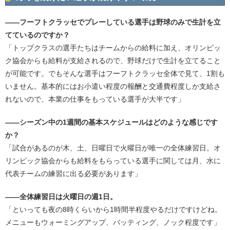
――フーフトクラッセでプレーしている選手は野球のみで生計を立
てているのですか？
「トップクラスの選手たちはチームからの給料に加え、オリンピッ
ク協会からも給料が支給されるので、野球だけで生計を立てること
が可能です。でもそんな選手はフーフトクラッセ全体で見て、1割も
いません。基本的にはお小遣い程度の報酬と交通費程度しか支給さ
れないので、本業の仕事をもっている選手が大半です」
――シーズン中の1週間の基本スケジュールはどのような感じです
か？
「試合があるのが木、土、日曜日で火曜日が唯一の全体練習日。オ
リンピック協会からも給料をもらっている選手に関しては月、水に
代表チームの練習に出る必要があります」
――全体練習日は火曜日の週1日。
「といっても夜の8時くらいから1時間半程度やるだけですけどね。
メニューもウォーミングアップ、バッティング、ノック程度です」