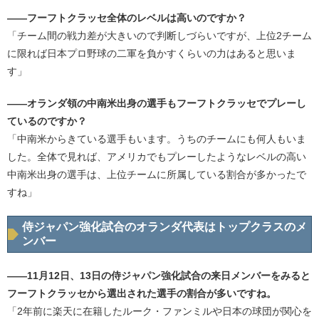
――フーフトクラッセ全体のレベルは高いのですか？
「チーム間の戦力差が大きいので判断しづらいですが、上位2チーム
に限れば日本プロ野球の二軍を負かすくらいの力はあると思いま
す」
――オランダ領の中南米出身の選手もフーフトクラッセでプレーし
ているのですか？
「中南米からきている選手もいます。うちのチームにも何人もいま
した。全体で見れば、アメリカでもプレーしたようなレベルの高い
中南米出身の選手は、上位チームに所属している割合が多かったで
すね」
侍ジャパン強化試合のオランダ代表はトップクラスのメ
ンバー
――11月12日、13日の侍ジャパン強化試合の来日メンバーをみると
フーフトクラッセから選出された選手の割合が多いですね。
「2年前に楽天に在籍したルーク・ファンミルや日本の球団が関心を