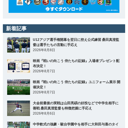
新着記事
U12アジア選手権開幕を翌日に控え公式練習 桑田真澄監
督は選手たちの言動に手応え
2026年8月8日
映画『戦いの向こう 侍たちの記録』入場者プレゼント配
布決定！
2026年8月7日
映画『戦いの向こう 侍たちの記録』ユニフォーム展示 開
催決定！
2026年8月7日
大会前最後の実戦は山田亮碩の好投などで中学生相手に
善戦 桑田真澄監督も特徴把握に手応え
2026年8月6日
中学軟式の強豪・駿台学園中を相手に大和田与喜のタイ