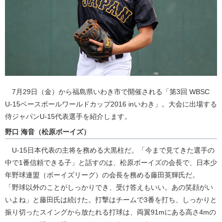
7月29日（金）から福島県いわき市で開催される「第3回 WBSC
U-15ベースボールワールドカップ2016 inいわき」。大会に出場する
侍ジャパンU-15代表選手を紹介します。
野口 海音（松原ボーイズ）
U-15日本代表の主将を務める大黒柱だ。「今まで見てきた選手の
中で1番信頼できる子」と話すのは、松原ボーイズの会長で、日本少
年野球連盟（ボーイズリーグ）の会長を務める藤田英輝氏だ。
「野球以外のことがしっかりでき、受け答えもいい。あの笑顔がい
いよね」と藤田氏は続けた。打撃はチームで3番を打ち、しっかりと
振り切ったスイングから放たれる打球は、両翼91mにある高さ4mの