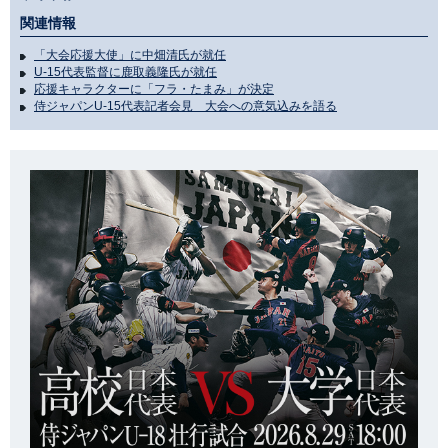
関連情報
「大会応援大使」に中畑清氏が就任
U-15代表監督に鹿取義隆氏が就任
応援キャラクターに「フラ・たまみ」が決定
侍ジャパンU-15代表記者会見 大会への意気込みを語る