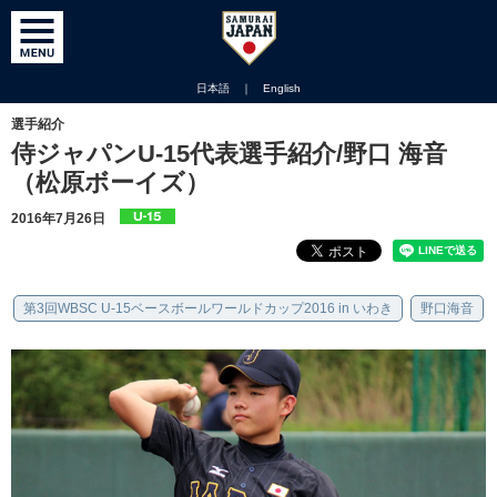
日本語
｜
English
選手紹介
侍ジャパンU-15代表選手紹介/野口 海音
（松原ボーイズ）
2016年7月26日
第3回WBSC U-15ベースボールワールドカップ2016 in いわき
野口海音