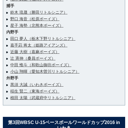
捕手
鈴木 琉晟（勝田リトルシニア）
野口 海音（松原ボーイズ）
星子 海勢（北熊本ボーイズ）
内野手
田口 夢人（栃木下野リトルシニア）
嘉手苅 将太（姫路アイアンズ）
近藤 大樹（嘉麻ボーイズ）
辻 憲伸（桑員ボーイズ）
中田 惟斗（和歌山御坊ボーイズ）
小山 翔暉（愛知木曽川リトルシニア）
外野手
黒須 大誠（いわきボーイズ）
稲生 賢二（東海ボーイズ）
植田 太陽（武蔵府中リトルシニア）
第3回WBSC U-15ベースボールワールドカップ2016 in
いわき