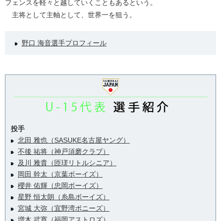
フェンスを軽々と越していくこともあるという。
主将として主軸として、世界一を狙う。
野口 海音選手プロフィール
投手
北田 雅也（SASUKE名古屋ヤング）
不後 祐将（神戸須磨クラブ）
及川 雅貴（匝瑳リトルシニア）
岡田 幹太（京葉ボーイズ）
櫻井 佑輝（忠岡ボーイズ）
星野 恒太朗（糸島ボーイズ）
宮城 大弥（宜野湾ポニーズ）
増木 武寛（福岡アストロズ）