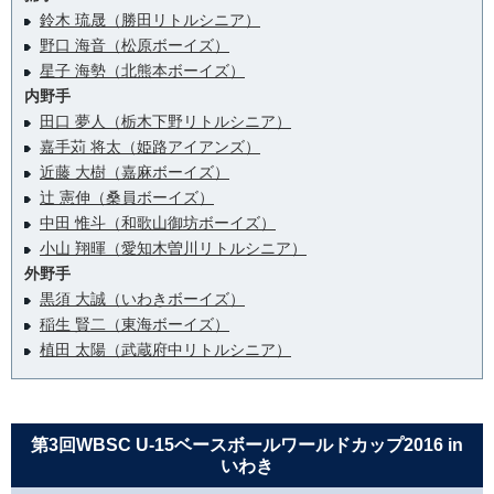
鈴木 琉晟（勝田リトルシニア）
野口 海音（松原ボーイズ）
星子 海勢（北熊本ボーイズ）
内野手
田口 夢人（栃木下野リトルシニア）
嘉手苅 将太（姫路アイアンズ）
近藤 大樹（嘉麻ボーイズ）
辻 憲伸（桑員ボーイズ）
中田 惟斗（和歌山御坊ボーイズ）
小山 翔暉（愛知木曽川リトルシニア）
外野手
黒須 大誠（いわきボーイズ）
稲生 賢二（東海ボーイズ）
植田 太陽（武蔵府中リトルシニア）
第3回WBSC U-15ベースボールワールドカップ2016 in
いわき