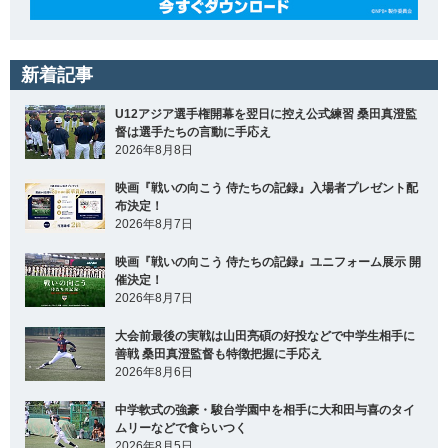
新着記事
U12アジア選手権開幕を翌日に控え公式練習 桑田真澄監
督は選手たちの言動に手応え
2026年8月8日
映画『戦いの向こう 侍たちの記録』入場者プレゼント配
布決定！
2026年8月7日
映画『戦いの向こう 侍たちの記録』ユニフォーム展示 開
催決定！
2026年8月7日
大会前最後の実戦は山田亮碩の好投などで中学生相手に
善戦 桑田真澄監督も特徴把握に手応え
2026年8月6日
中学軟式の強豪・駿台学園中を相手に大和田与喜のタイ
ムリーなどで食らいつく
2026年8月5日