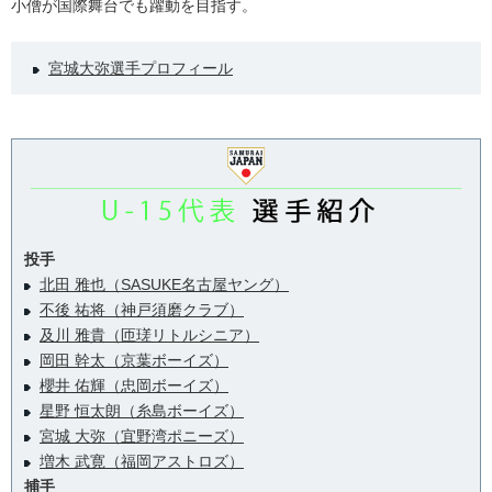
小僧が国際舞台でも躍動を目指す。
宮城大弥選手プロフィール
投手
北田 雅也（SASUKE名古屋ヤング）
不後 祐将（神戸須磨クラブ）
及川 雅貴（匝瑳リトルシニア）
岡田 幹太（京葉ボーイズ）
櫻井 佑輝（忠岡ボーイズ）
星野 恒太朗（糸島ボーイズ）
宮城 大弥（宜野湾ポニーズ）
増木 武寛（福岡アストロズ）
捕手