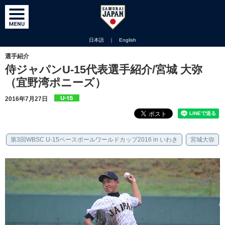
日本語
｜
English
選手紹介
侍ジャパンU-15代表選手紹介/宮城 大弥
（宜野湾ポニーズ）
2016年7月27日
第3回WBSC U-15ベースボールワールドカップ2016 in いわき
宮城大弥