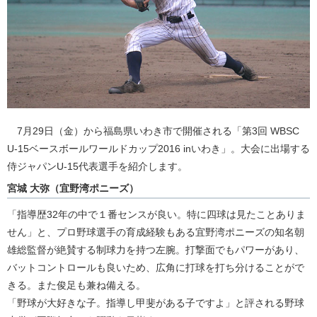
7月29日（金）から福島県いわき市で開催される「第3回 WBSC
U-15ベースボールワールドカップ2016 inいわき」。大会に出場する
侍ジャパンU-15代表選手を紹介します。
宮城 大弥（宜野湾ポニーズ）
「指導歴32年の中で１番センスが良い。特に四球は見たことありま
せん」と、プロ野球選手の育成経験もある宜野湾ポニーズの知名朝
雄総監督が絶賛する制球力を持つ左腕。打撃面でもパワーがあり、
バットコントロールも良いため、広角に打球を打ち分けることがで
きる。また俊足も兼ね備える。
「野球が大好きな子。指導し甲斐がある子ですよ」と評される野球