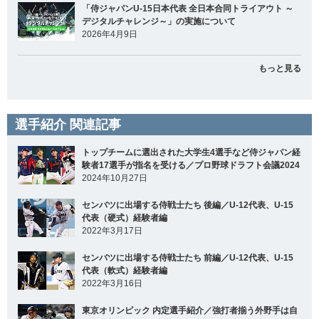
「侍ジャパンU-15日本代表 全日本合同トライアウト ～
デジタルチャレンジ～」の実施について
2026年4月9日
もっと見る
選手紹介 関連記事
トップチームに選出された大学生4選手など侍ジャパン経
験者17選手が指名を受ける／プロ野球ドラフト会議2024
2024年10月27日
センバツに出場する侍戦士たち 後編／U-12代表、U-15
代表（硬式）経験者編
2022年3月17日
センバツに出場する侍戦士たち 前編／U-12代表、U-15
代表（軟式）経験者編
2022年3月16日
東京オリンピック 内定選手紹介／強打者揃う外野手は自