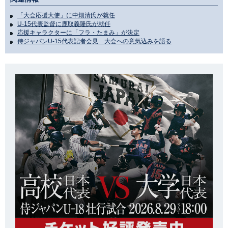
「大会応援大使」に中畑清氏が就任
U-15代表監督に鹿取義隆氏が就任
応援キャラクターに「フラ・たまみ」が決定
侍ジャパンU-15代表記者会見 大会への意気込みを語る