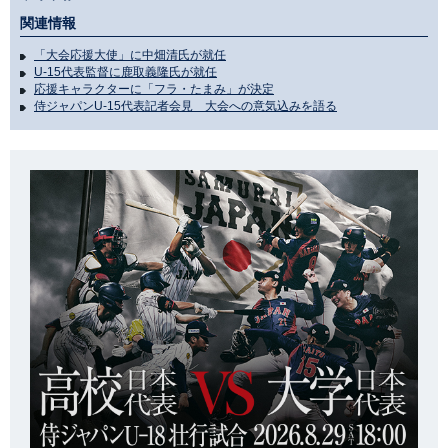
関連情報
「大会応援大使」に中畑清氏が就任
U-15代表監督に鹿取義隆氏が就任
応援キャラクターに「フラ・たまみ」が決定
侍ジャパンU-15代表記者会見 大会への意気込みを語る