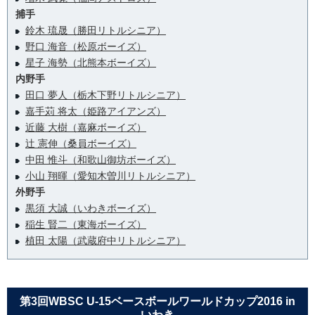
捕手
鈴木 琉晟（勝田リトルシニア）
野口 海音（松原ボーイズ）
星子 海勢（北熊本ボーイズ）
内野手
田口 夢人（栃木下野リトルシニア）
嘉手苅 将太（姫路アイアンズ）
近藤 大樹（嘉麻ボーイズ）
辻 憲伸（桑員ボーイズ）
中田 惟斗（和歌山御坊ボーイズ）
小山 翔暉（愛知木曽川リトルシニア）
外野手
黒須 大誠（いわきボーイズ）
稲生 賢二（東海ボーイズ）
植田 太陽（武蔵府中リトルシニア）
第3回WBSC U-15ベースボールワールドカップ2016 in
いわき