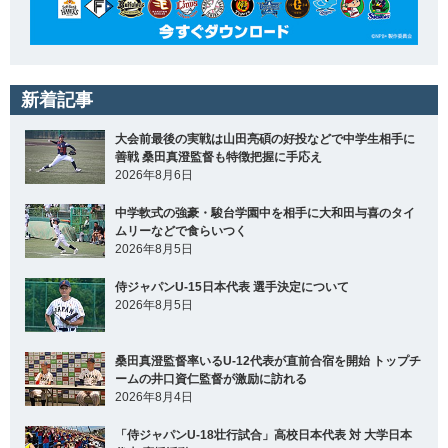
新着記事
大会前最後の実戦は山田亮碩の好投などで中学生相手に
善戦 桑田真澄監督も特徴把握に手応え
2026年8月6日
中学軟式の強豪・駿台学園中を相手に大和田与喜のタイ
ムリーなどで食らいつく
2026年8月5日
侍ジャパンU-15日本代表 選手決定について
2026年8月5日
桑田真澄監督率いるU-12代表が直前合宿を開始 トップチ
ームの井口資仁監督が激励に訪れる
2026年8月4日
「侍ジャパンU-18壮行試合」高校日本代表 対 大学日本