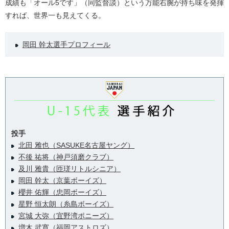
成績も「オール5です」（同監督談）という万能右腕が持ち味を発揮
すれば、世界一も見えてくる。
岡田 幹太選手プロフィール
投手
北田 雅也（SASUKE名古屋ヤング）
不後 祐将（神戸須磨クラブ）
及川 雅貴（匝瑳リトルシニア）
岡田 幹太（京葉ボーイズ）
櫻井 佑輝（忠岡ボーイズ）
星野 恒太朗（糸島ボーイズ）
宮城 大弥（宜野湾ポニーズ）
増木 武寛（福岡アストロズ）