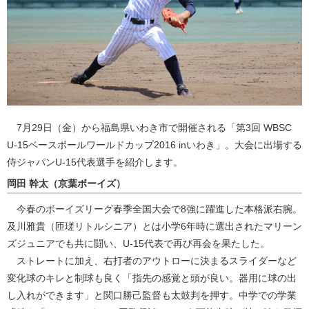
7月29日（金）から福島県いわき市で開催される「第3回 WBSC
U-15ベースボールワールドカップ2016 inいわき」。大会に出場する
侍ジャパンU-15代表選手を紹介します。
岡田 幹太（京葉ボーイズ）
今春のボーイズリーグ春季全国大会で8強に躍進した本格派右腕。
及川雅貴（匝瑳リトルシニア）とは小学6年時に選出されたマリーン
ズジュニアでも共に闘い、U-15代表で再び再会を果たした。
ストレートに加え、右打者のアウトローに決まるスライダーなど
変化球のキレと制球も良く「指先の感覚と頭が良い。器用に球の出
し入れができます」と関口勝己監督も太鼓判を押す。中学での学業