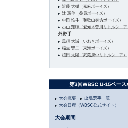
近藤 大樹（嘉麻ボーイズ）
辻 憲伸（桑員ボーイズ）
中田 惟斗（和歌山御坊ボーイズ）
小山 翔暉（愛知木曽川リトルシニア
外野手
黒須 大誠（いわきボーイズ）
稲生 賢二（東海ボーイズ）
植田 太陽（武蔵府中リトルシニア）
第3回WBSC U-15ベー
大会概要
出場選手一覧
大会日程（WBSC公式サイト）
大会期間