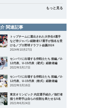
もっと見る
介 関連記事
トップチームに選出された大学生4選手
など侍ジャパン経験者17選手が指名を受
ける／プロ野球ドラフト会議2024
2024年10月27日
センバツに出場する侍戦士たち 後編／U-
12代表、U-15代表（硬式）経験者編
2022年3月17日
センバツに出場する侍戦士たち 前編／U-
12代表、U-15代表（軟式）経験者編
2022年3月16日
東京オリンピック 内定選手紹介／強打者
揃う外野手は自らの役割を果たせる5名
2021年6月24日