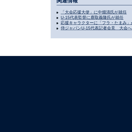
関連情報
「大会応援大使」に中畑清氏が就任
U-15代表監督に鹿取義隆氏が就任
応援キャラクターに「フラ・たまみ」
侍ジャパンU-15代表記者会見 大会