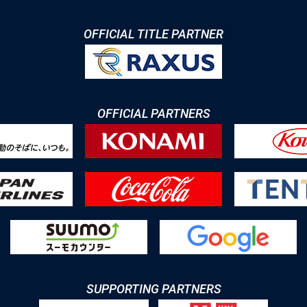
OFFICIAL TITLE PARTNER
OFFICIAL PARTNERS
SUPPORTING PARTNERS