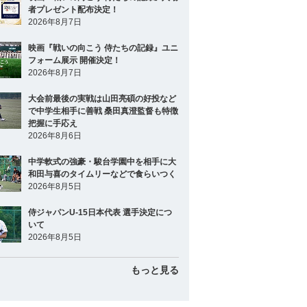
者プレゼント配布決定！
2026年8月7日
映画『戦いの向こう 侍たちの記録』ユニ
フォーム展示 開催決定！
2026年8月7日
大会前最後の実戦は山田亮碩の好投など
で中学生相手に善戦 桑田真澄監督も特徴
把握に手応え
2026年8月6日
中学軟式の強豪・駿台学園中を相手に大
和田与喜のタイムリーなどで食らいつく
2026年8月5日
侍ジャパンU-15日本代表 選手決定につ
いて
2026年8月5日
もっと見る