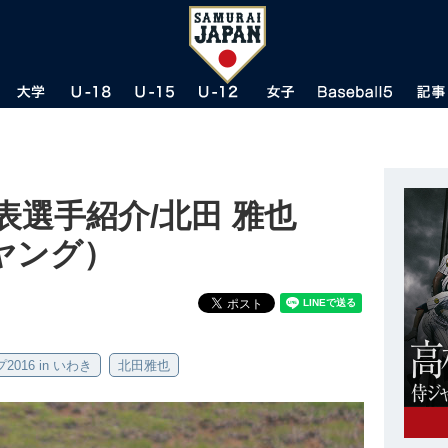
表選手紹介/北田 雅也
屋ヤング）
016 in いわき
北田雅也