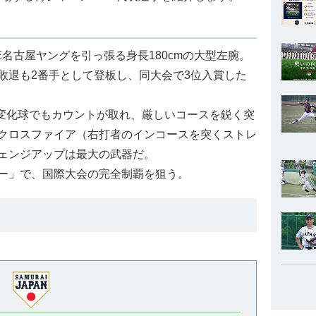
E名古屋ヤングを引っ張る身長180cmの大型左腕。
敗退も2番手として登板し、同大会で3位入賞した
え変化球でもカウントが取れ、厳しいコースを鋭く突
クロスファイア（右打者のインコースを突くストレ
ェンジアップは最大の武器だ。
ー」で、国際大会の完全制覇を狙う。