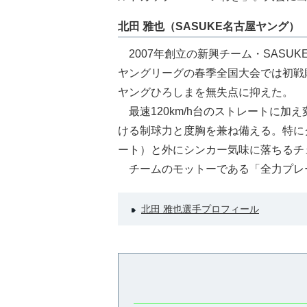
北田 雅也（SASUKE名古屋ヤング）
2007年創立の新興チーム・SASUK
ヤングリーグの春季全国大会では初戦
ヤングひろしまを無失点に抑えた。
最速120km/h台のストレートに加
ける制球力と度胸を兼ね備える。特に
ート）と外にシンカー気味に落ちるチ
チームのモットーである「全力プレ
北田 雅也選手プロフィール