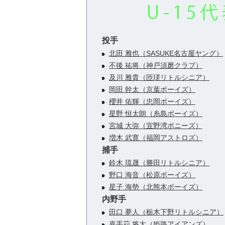
投手
北田 雅也（SASUKE名古屋ヤング）
不後 祐将（神戸須磨クラブ）
及川 雅貴（匝瑳リトルシニア）
岡田 幹太（京葉ボーイズ）
櫻井 佑輝（忠岡ボーイズ）
星野 恒太朗（糸島ボーイズ）
宮城 大弥（宜野湾ポニーズ）
増木 武寛（福岡アストロズ）
捕手
鈴木 琉晟（勝田リトルシニア）
野口 海音（松原ボーイズ）
星子 海勢（北熊本ボーイズ）
内野手
田口 夢人（栃木下野リトルシニア）
嘉手苅 将太（姫路アイアンズ）