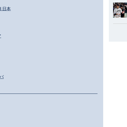
3 日本
ア
ーバ