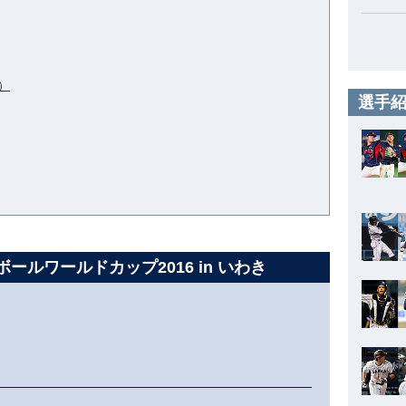
）
選手紹
スボールワールドカップ2016 in いわき