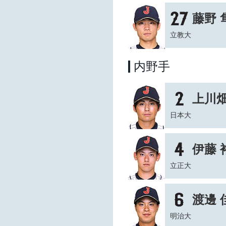
藤野 
立教大
内野手
上川畑
日本大
伊藤 
立正大
渡邊 
明治大