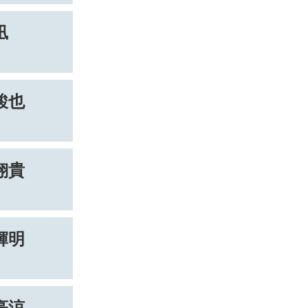
凪
駿也
翔貴
輝明
亮涼