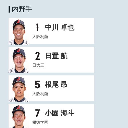
内野手
中川 卓也
大阪桐蔭
日置 航
日大三
根尾 昂
大阪桐蔭
小園 海斗
報徳学園