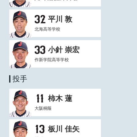
平川 敦
北海高等学校
小針 崇宏
作新学院高等学校
投手
柿木 蓮
大阪桐蔭
板川 佳矢