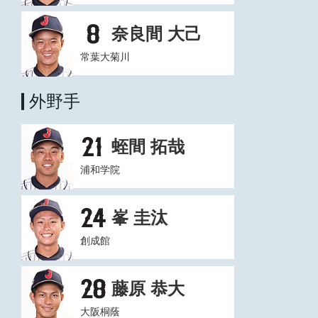
奈良間 大己
常葉大菊川
外野手
蛭間 拓哉
浦和学院
峯 圭汰
創成館
藤原 恭大
大阪桐蔭