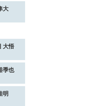
隼大
 大悟
裕季也
佳明