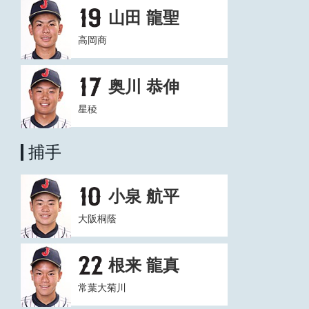
山田 龍聖
高岡商
奥川 恭伸
星稜
捕手
小泉 航平
大阪桐蔭
根来 龍真
常葉大菊川