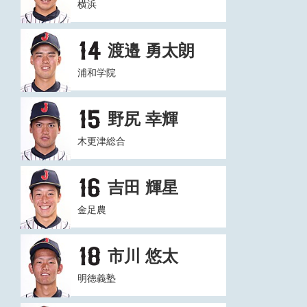
横浜
渡邉 勇太朗
浦和学院
野尻 幸輝
木更津総合
吉田 輝星
金足農
市川 悠太
明徳義塾