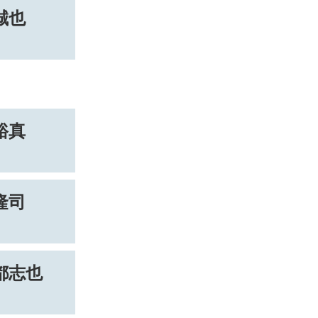
誠也
裕真
隆司
都志也