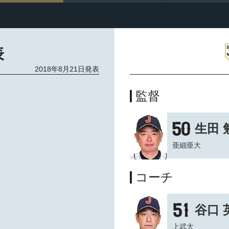
表
2018年8月21日発表
監督
生田 
亜細亜大
コーチ
谷口 
上武大