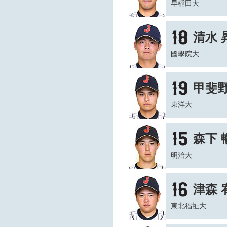
早稲田大
清水 
國學院大
甲斐野
東洋大
森下 
明治大
津森 
東北福祉大