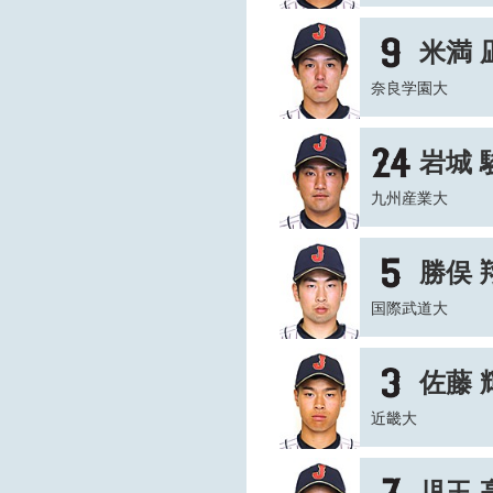
米満 
奈良学園大
岩城 
九州産業大
勝俣 
国際武道大
佐藤 
近畿大
児玉 