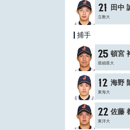
田中 
立教大
捕手
頓宮 
亜細亜大
海野 
東海大
佐藤 
東洋大