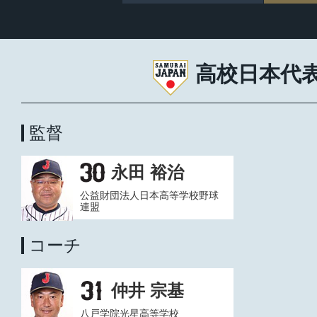
高校日本代
監督
永田 裕治
公益財団法人日本高等学校野球
連盟
コーチ
仲井 宗基
八戸学院光星高等学校