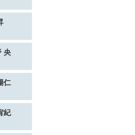
昇
 央
暢仁
宥紀