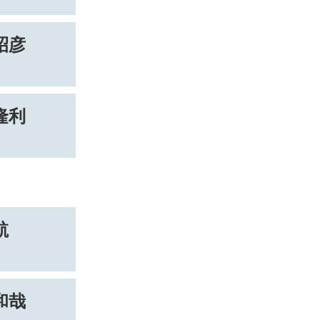
昭彦
隆利
航
和哉