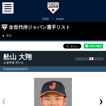
日本語
｜
English
全世代侍ジャパン選手リスト
戻る
舩山 大翔
ふなやま だいと
FUNAYAMA DAITO