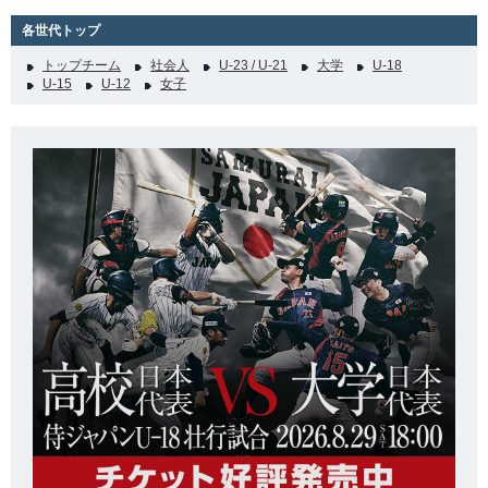
各世代トップ
トップチーム
社会人
U-23 / U-21
大学
U-18
U-15
U-12
女子