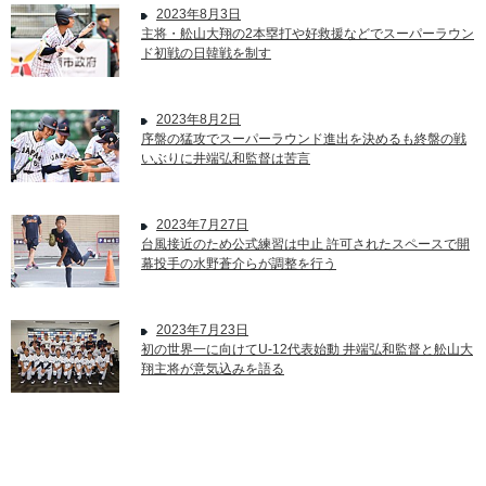
2023年8月3日
主将・舩山大翔の2本塁打や好救援などでスーパーラウン
ド初戦の日韓戦を制す
2023年8月2日
序盤の猛攻でスーパーラウンド進出を決めるも終盤の戦
いぶりに井端弘和監督は苦言
2023年7月27日
台風接近のため公式練習は中止 許可されたスペースで開
幕投手の水野蒼介らが調整を行う
2023年7月23日
初の世界一に向けてU-12代表始動 井端弘和監督と舩山大
翔主将が意気込みを語る