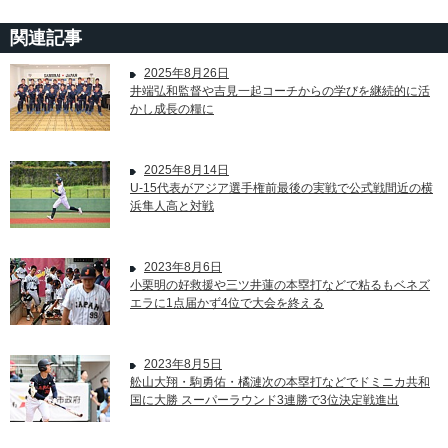
関連記事
2025年8月26日
井端弘和監督や吉見一起コーチからの学びを継続的に活
かし成長の糧に
2025年8月14日
U-15代表がアジア選手権前最後の実戦で公式戦間近の横
浜隼人高と対戦
2023年8月6日
小栗明の好救援や三ツ井蓮の本塁打などで粘るもベネズ
エラに1点届かず4位で大会を終える
2023年8月5日
舩山大翔・駒勇佑・橘漣次の本塁打などでドミニカ共和
国に大勝 スーパーラウンド3連勝で3位決定戦進出