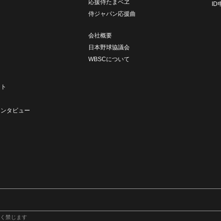
応援侍たまベヱ
I
侍ジャパン応援曲
会社概要
日本野球協議会
WBSCについて
ト
ート
ト
インタビュー
く禁じます