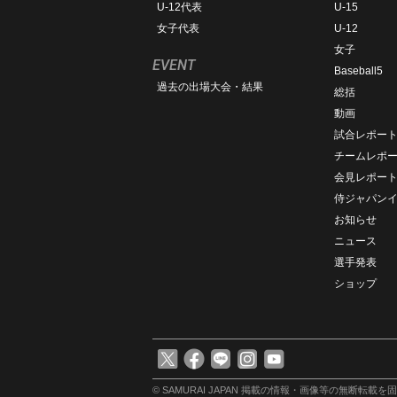
U-12代表
U-15
女子代表
U-12
女子
EVENT
Baseball5
過去の出場大会・結果
総括
動画
試合レポー
チームレポ
会見レポー
侍ジャパン
お知らせ
ニュース
選手発表
ショップ
© SAMURAI JAPAN
掲載の情報・画像等の無断転載を固