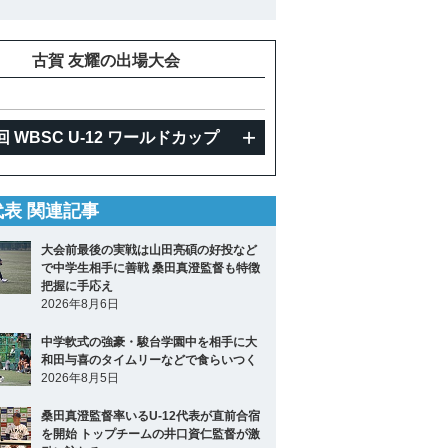
古賀 友耀の出場大会
回 WBSC U-12 ワールドカップ
2代表 関連記事
大会前最後の実戦は山田亮碩の好投など
で中学生相手に善戦 桑田真澄監督も特徴
把握に手応え
2026年8月6日
中学軟式の強豪・駿台学園中を相手に大
和田与喜のタイムリーなどで食らいつく
2026年8月5日
桑田真澄監督率いるU-12代表が直前合宿
を開始 トップチームの井口資仁監督が激