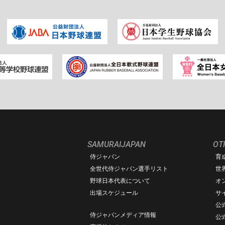
SAMURAIJAPAN
OT
侍ジャパン
育
ム
全世代侍ジャパン選手リスト
世
野球日本代表について
オ
出場スケジュール
サ
公式
侍ジャパンメディア情報
公