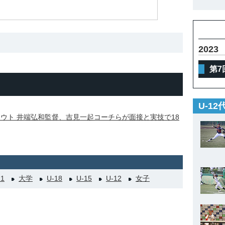
2023
第7
U-1
アウト 井端弘和監督、吉見一起コーチらが面接と実技で18
21
大学
U-18
U-15
U-12
女子