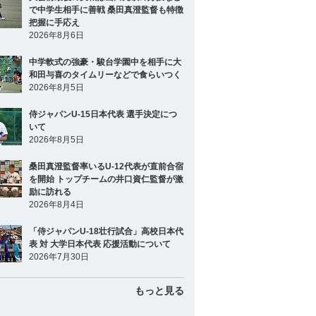
で中学生相手に善戦 桑田真澄監督も特徴
把握に手応え
2026年8月6日
中学軟式の強豪・駿台学園中を相手に大
和田与喜のタイムリーなどで食らいつく
2026年8月5日
侍ジャパンU-15日本代表 選手決定につ
いて
2026年8月5日
桑田真澄監督率いるU-12代表が直前合宿
を開始 トップチームの井口資仁監督が激
励に訪れる
2026年8月4日
「侍ジャパンU-18壮行試合」高校日本代
表 対 大学日本代表 応援活動について
2026年7月30日
もっと見る