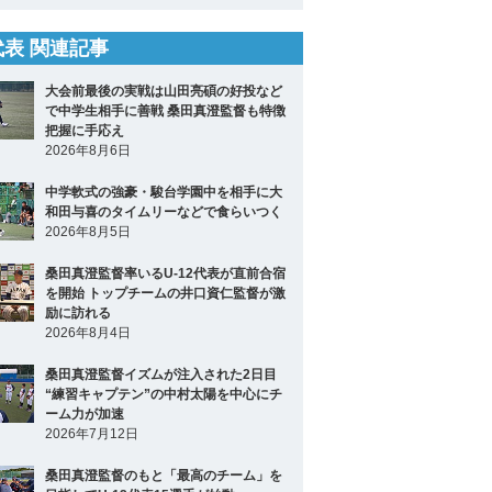
2代表 関連記事
大会前最後の実戦は山田亮碩の好投など
で中学生相手に善戦 桑田真澄監督も特徴
把握に手応え
2026年8月6日
中学軟式の強豪・駿台学園中を相手に大
和田与喜のタイムリーなどで食らいつく
2026年8月5日
桑田真澄監督率いるU-12代表が直前合宿
を開始 トップチームの井口資仁監督が激
励に訪れる
2026年8月4日
桑田真澄監督イズムが注入された2日目
“練習キャプテン”の中村太陽を中心にチ
ーム力が加速
2026年7月12日
桑田真澄監督のもと「最高のチーム」を