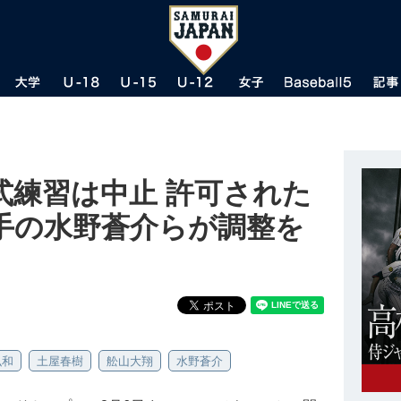
式練習は中止 許可された
手の水野蒼介らが調整を
弘和
土屋春樹
舩山大翔
水野蒼介