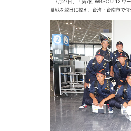
7月27日、「第7回 WBSC U-12
幕戦を翌日に控え、台湾・台南市で侍ジ