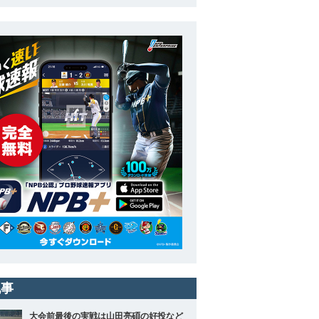
記事
大会前最後の実戦は山田亮碩の好投など