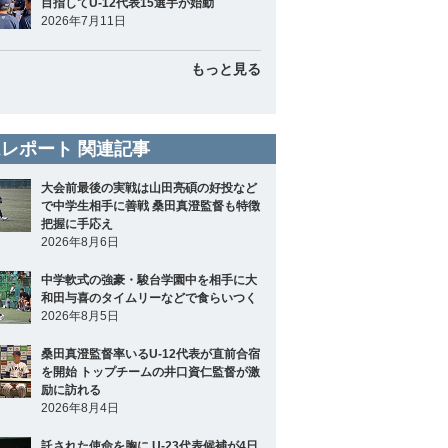
目指してU-12代表15選手が始動
2026年7月11日
もっと見る
レポート 関連記事
大会前最後の実戦は山田亮碩の好投など
で中学生相手に善戦 桑田真澄監督も特徴
把握に手応え
2026年8月6日
中学軟式の強豪・駿台学園中を相手に大
和田与喜のタイムリーなどで食らいつく
2026年8月5日
桑田真澄監督率いるU-12代表が直前合宿
を開始 トップチームの井口資仁監督が激
励に訪れる
2026年8月4日
託された使命を胸に U-23代表候補が4日