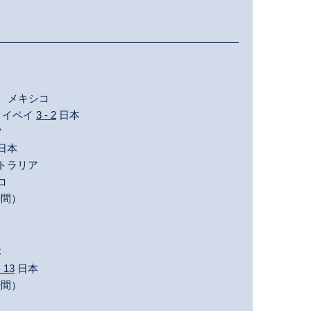
期） メキシコ
・タイペイ
3 - 2
日本
ツ
日本
トラリア
コ
時間）
本
- 13
日本
時間）