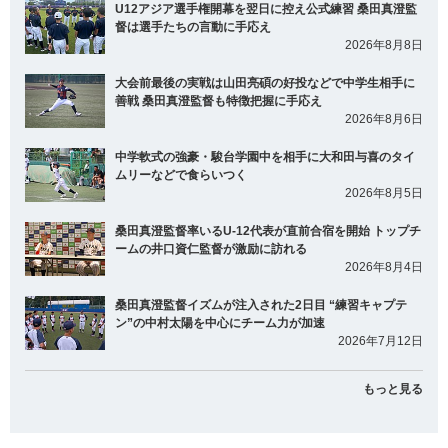
U12アジア選手権開幕を翌日に控え公式練習 桑田真澄監
督は選手たちの言動に手応え
2026年8月8日
大会前最後の実戦は山田亮碩の好投などで中学生相手に
善戦 桑田真澄監督も特徴把握に手応え
2026年8月6日
中学軟式の強豪・駿台学園中を相手に大和田与喜のタイ
ムリーなどで食らいつく
2026年8月5日
桑田真澄監督率いるU-12代表が直前合宿を開始 トップチ
ームの井口資仁監督が激励に訪れる
2026年8月4日
桑田真澄監督イズムが注入された2日目 “練習キャプテ
ン”の中村太陽を中心にチーム力が加速
2026年7月12日
もっと見る