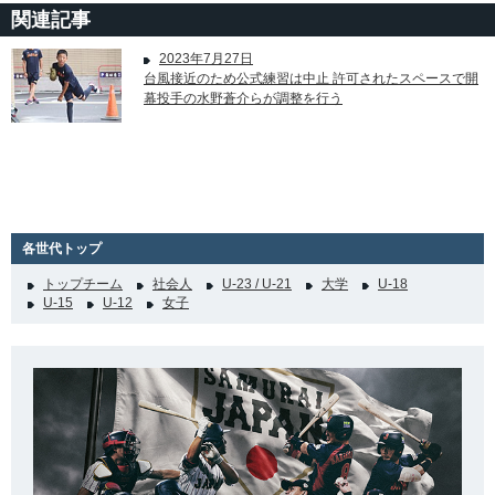
関連記事
2023年7月27日
台風接近のため公式練習は中止 許可されたスペースで開
幕投手の水野蒼介らが調整を行う
各世代トップ
トップチーム
社会人
U-23 / U-21
大学
U-18
U-15
U-12
女子