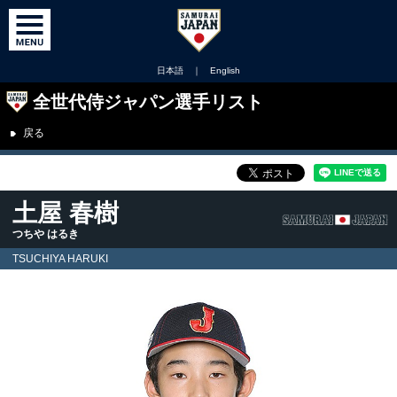
日本語
｜
English
全世代侍ジャパン選手リスト
戻る
土屋 春樹
つちや はるき
TSUCHIYA HARUKI