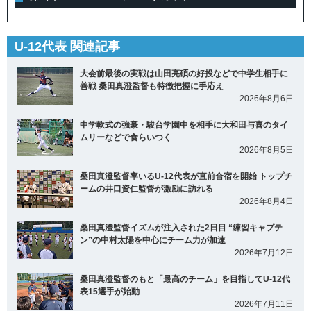
U-12代表 関連記事
大会前最後の実戦は山田亮碩の好投などで中学生相手に
善戦 桑田真澄監督も特徴把握に手応え
2026年8月6日
中学軟式の強豪・駿台学園中を相手に大和田与喜のタイ
ムリーなどで食らいつく
2026年8月5日
桑田真澄監督率いるU-12代表が直前合宿を開始 トップチ
ームの井口資仁監督が激励に訪れる
2026年8月4日
桑田真澄監督イズムが注入された2日目 “練習キャプテ
ン”の中村太陽を中心にチーム力が加速
2026年7月12日
桑田真澄監督のもと「最高のチーム」を目指してU-12代
表15選手が始動
2026年7月11日