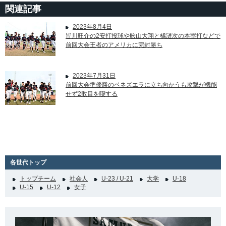
関連記事
2023年8月4日
皆川旺介の2安打投球や舩山大翔と橘漣次の本塁打などで
前回大会王者のアメリカに完封勝ち
2023年7月31日
前回大会準優勝のベネズエラに立ち向かうも攻撃が機能
せず2敗目を喫する
各世代トップ
トップチーム
社会人
U-23 / U-21
大学
U-18
U-15
U-12
女子