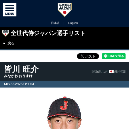
日本語
｜
English
全世代侍ジャパン選手リスト
戻る
皆川 旺介
みなかわ おうすけ
MINAKAWA OSUKE