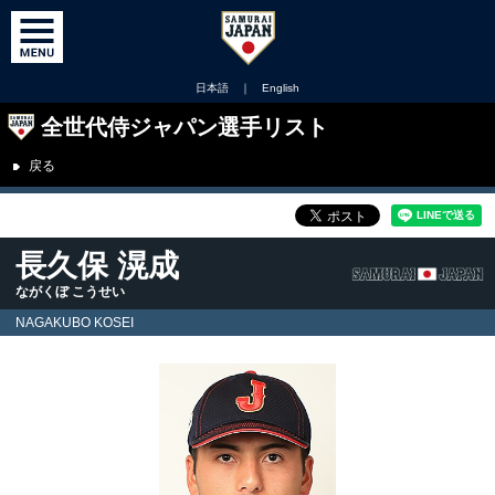
日本語
｜
English
全世代侍ジャパン選手リスト
戻る
長久保 滉成
ながくぼ こうせい
NAGAKUBO KOSEI