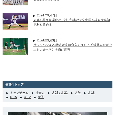
2024年9月7日
先発の長久保滉成が1安打完封の快投 中国を破り大会初
勝利を収める
2024年9月3日
侍ジャパンU-23代表が直前合宿を打ち上げ 練習試合が中
止も大会へ向け各自が調整
各世代トップ
トップチーム
社会人
U-23 / U-21
大学
U-18
U-15
U-12
女子