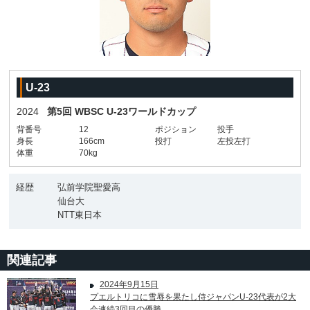
U-23
2024
第5回 WBSC U-23ワールドカップ
背番号
12
ポジション
投手
身長
166cm
投打
左投左打
体重
70kg
経歴
弘前学院聖愛高
仙台大
NTT東日本
関連記事
2024年9月15日
プエルトリコに雪辱を果たし侍ジャパンU-23代表が2大
会連続3回目の優勝