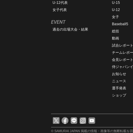
U-12代表
U-15
女子代表
U-12
女子
EVENT
Baseball5
過去の出場大会・結果
総括
動画
試合レポー
チームレポ
会見レポー
侍ジャパン
お知らせ
ニュース
選手発表
ショップ
© SAMURAI JAPAN
掲載の情報・画像等の無断転載を固