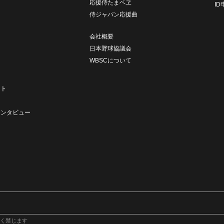
応援侍たまベヱ
I
侍ジャパン応援曲
会社概要
日本野球協議会
WBSCについて
ト
ート
ト
インタビュー
く禁じます