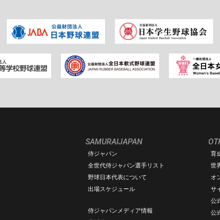
SAMURAIJAPAN
OT
侍ジャパン
育
ム
全世代侍ジャパン選手リスト
世
野球日本代表について
オ
出場スケジュール
サ
公式
侍ジャパンメディア情報
公