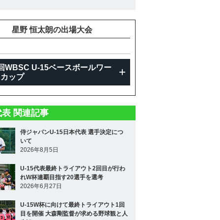
星野 恒太朗の出場大会
回WBSC U-15ベースボールワー
ドカップ
5代表 関連記事
侍ジャパンU-15日本代表 選手決定につ
いて
2026年8月5日
U-15代表最終トライアウト2回目が行わ
れW杯連覇目指す20選手を選考
2026年6月27日
U-15W杯に向けて最終トライアウト1回
目を開催 大森剛監督が求める野球観と人