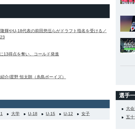
会隆輝やU-18代表の前田悠伍らがドラフト指名を受ける／
23
に13得点を奪い、コールド発進
手紹介/星野 恒太朗（糸島ボーイズ）
選手
大会
21
大学
U-18
U-15
U-12
女子
五十